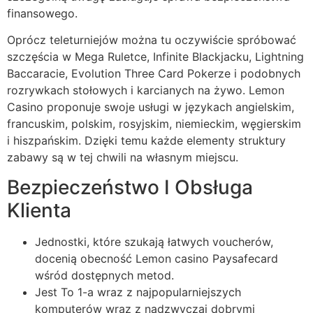
finansowego.
Oprócz teleturniejów można tu oczywiście spróbować
szczęścia w Mega Ruletce, Infinite Blackjacku, Lightning
Baccaracie, Evolution Three Card Pokerze i podobnych
rozrywkach stołowych i karcianych na żywo. Lemon
Casino proponuje swoje usługi w językach angielskim,
francuskim, polskim, rosyjskim, niemieckim, węgierskim
i hiszpańskim. Dzięki temu każde elementy struktury
zabawy są w tej chwili na własnym miejscu.
Bezpieczeństwo I Obsługa
Klienta
Jednostki, które szukają łatwych voucherów,
docenią obecność Lemon casino Paysafecard
wśród dostępnych metod.
Jest To 1-a wraz z najpopularniejszych
komputerów wraz z nadzwyczaj dobrymi