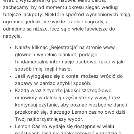
zachęcamy, by od momentu okresu sięgać według
tutejsze jackpoty. Niektóre spośród wymienionych mają
ogromne, jednak niezwykle rzadkie nagrody, a
odmienne są niższe, lecz są o wiele łatwiejsze do
nabycia.
Należy kliknąć „Rejestracja” na stronie www
głównej i wypełnić blankiet, podając
fundamentalne informacje osobowe, takie w jaki
sposób imię, mejl i hasło.
Jeśli wylogujesz się z konta, możesz wrócić do
zabawy w bardzo szybki sposób.
Każdą wraz z tychże jakości szczegółowo
omówimy w dalekiej części strony www, toteż
kontynuuj czytanie, aby poznać niezbędne dane i
przekonać się, dlaczego Lemon casino owo dziś
Twój najkorzystniejszy wybór.
Lemon Casino wydaje się dostępne w wielu
państwach, lecz nie zaakceptować wszędzie z