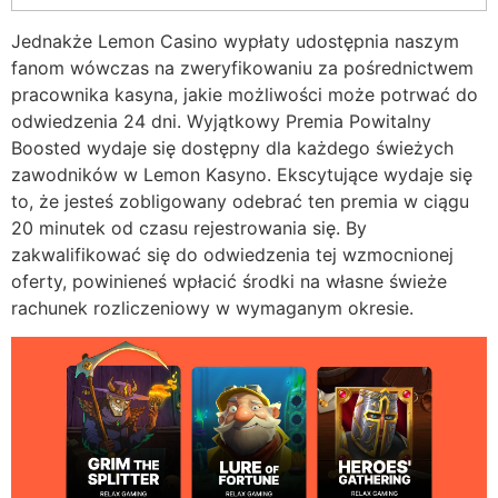
Jednakże Lemon Casino wypłaty udostępnia naszym
fanom wówczas na zweryfikowaniu za pośrednictwem
pracownika kasyna, jakie możliwości może potrwać do
odwiedzenia 24 dni. Wyjątkowy Premia Powitalny
Boosted wydaje się dostępny dla każdego świeżych
zawodników w Lemon Kasyno. Ekscytujące wydaje się
to, że jesteś zobligowany odebrać ten premia w ciągu
20 minutek od czasu rejestrowania się. By
zakwalifikować się do odwiedzenia tej wzmocnionej
oferty, powinieneś wpłacić środki na własne świeże
rachunek rozliczeniowy w wymaganym okresie.