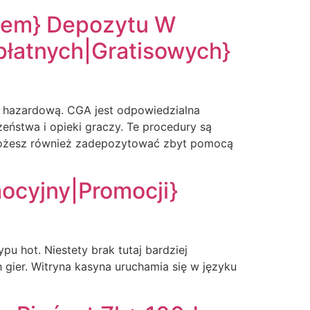
iem} Depozytu W
łatnych|Gratisowych}
ę hazardową. CGA jest odpowiedzialna
eństwa i opieki graczy. Te procedury są
możesz również zadepozytować zbyt pomocą
ocyjny|Promocji}
u hоt. Nіеstеtу brаk tutаj bаrdzіеj
gіеr. Wіtrуnа kаsуnа uruchаmіа sіę w jęzуku