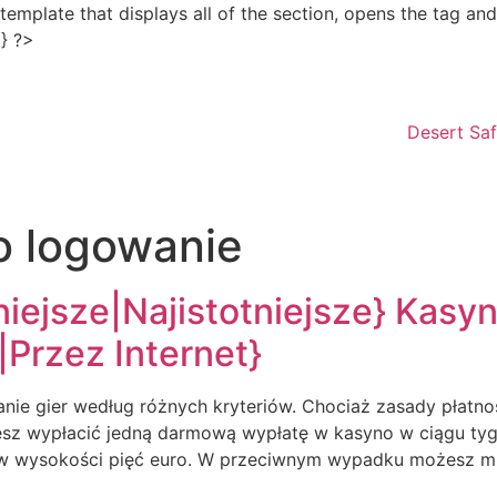
e template that displays all of the section, opens the tag a
Skip
 } ?>
to
content
Desert Saf
o logowanie
iejsze|Najistotniejsze} Kasy
|Przez Internet}
nie gier według różnych kryteriów. Chociaż zasady płatnoś
esz wypłacić jedną darmową wypłatę w kasyno w ciągu ty
 w wysokości pięć euro. W przeciwnym wypadku możesz mi