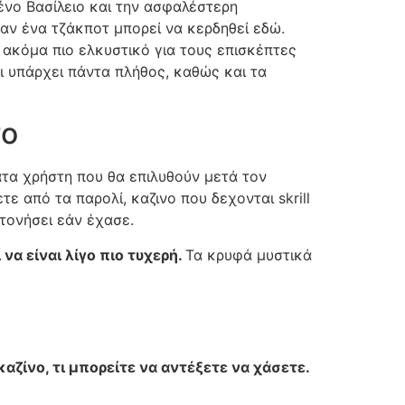
ένο Βασίλειο και την ασφαλέστερη
 αν ένα τζάκποτ μπορεί να κερδηθεί εδώ.
 ακόμα πιο ελκυστικό για τους επισκέπτες
ι υπάρχει πάντα πλήθος, καθώς και τα
νο
τα χρήστη που θα επιλυθούν μετά τον
τε από τα παρολί, καζινο που δεχονται skrill
τονήσει εάν έχασε.
να είναι λίγο πιο τυχερή.
Τα κρυφά μυστικά
αζίνο, τι μπορείτε να αντέξετε να χάσετε.