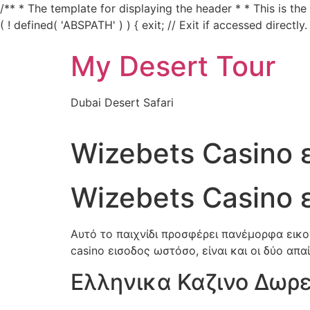
/** * The template for displaying the header * * This is th
( ! defined( 'ABSPATH' ) ) { exit; // Exit if accessed directly.
My Desert Tour
Dubai Desert Safari
Wizebets Casino 
Wizebets Casino 
Αυτό το παιχνίδι προσφέρει πανέμορφα εικο
casino εισοδος ωστόσο, είναι και οι δύο απαί
Ελληνικα Καζινο Δωρ