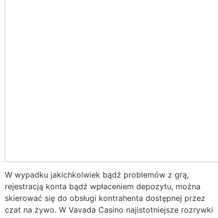
W wypadku jakichkolwiek bądź problemów z grą,
rejestracją konta bądź wpłaceniem depozytu, można
skierować się do obsługi kontrahenta dostępnej przez
czat na żywo. W Vavada Casino najistotniejsze rozrywki