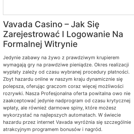
Vavada Casino – Jak Się
Zarejestrować I Logowanie Na
Formalnej Witrynie
Jedynie zabawy na żywo z prawdziwym krupierem
wymagają gry na prawdziwe pieniądze. Okres realizacji
wypłaty zależy od czasu wybranej procedury płatności.
Zbyt hazardu online w naszym kraju dynamicznie się
polepsza, oferując graczom coraz więcej możliwości
rozrywki. Nasza Profesjonalna oferta powitalna owo nie
zaakceptować jedynie nadprogram od czasu krytycznej
wpłaty, ale również darmowe spiny, które możesz
wykorzystać na najlepszych automatach. W świecie
hazardu przez internet Vavada wyróżnia się szczególnie
atrakcyjnym programem bonusów i nagród.