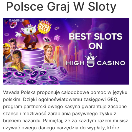
Polsce Graj W Sloty
Vavada Polska proponuje całodobowe pomoc w języku
polskim. Dzięki ogólnoświatowemu zasięgowi GEO,
program partnerski owego kasyna gwarantuje zasobne
szanse i możliwość zarabiania pasywnego zysku z
brakiem hazardu. Pamiętaj, że za każdym razem musisz
używać owego danego narzędzia do wypłaty, które