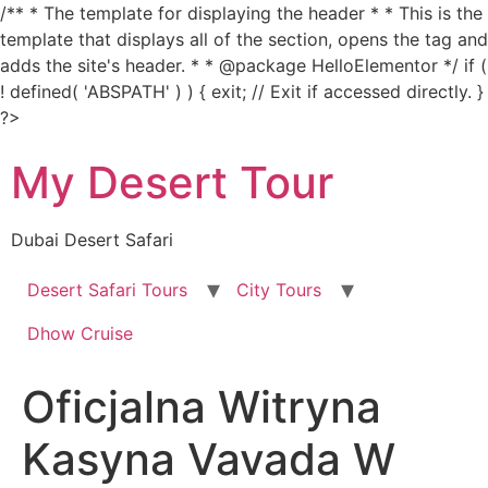
/** * The template for displaying the header * * This is the
template that displays all of the section, opens the tag and
adds the site's header. * * @package HelloElementor */ if (
! defined( 'ABSPATH' ) ) { exit; // Exit if accessed directly. }
Skip
?>
to
My Desert Tour
content
Dubai Desert Safari
Desert Safari Tours
City Tours
Dhow Cruise
Oficjalna Witryna
Kasyna Vavada W