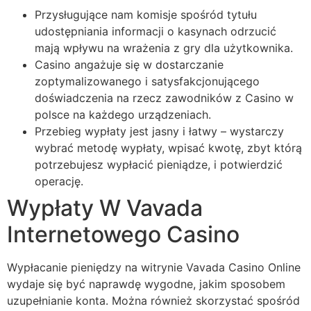
Przysługujące nam komisje spośród tytułu
udostępniania informacji o kasynach odrzucić
mają wpływu na wrażenia z gry dla użytkownika.
Casino angażuje się w dostarczanie
zoptymalizowanego i satysfakcjonującego
doświadczenia na rzecz zawodników z Casino w
polsce na każdego urządzeniach.
Przebieg wypłaty jest jasny i łatwy – wystarczy
wybrać metodę wypłaty, wpisać kwotę, zbyt którą
potrzebujesz wypłacić pieniądze, i potwierdzić
operację.
Wypłaty W Vavada
Internetowego Casino
Wypłacanie pieniędzy na witrynie Vavada Casino Online
wydaje się być naprawdę wygodne, jakim sposobem
uzupełnianie konta. Można również skorzystać spośród