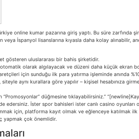
rkiye online kumar pazarına giriş yaptı. Bu süre zarfında ş
n veya İspanyol lisanslarına kıyasla daha kolay alınabilir, an
 gösteren uluslararası bir bahis şirketidir.
zı otomatik olarak algılayacak ve düzeni daha küçük ekran b
aretçileri için sunduğu ilk para yatırma işleminde anında %1
iteyle aynı kurallara göre yapılır – kişisel hesabınıza girm
 “Promosyonlar” düğmesine tıklayabilirsiniz.” “[newline]Ka
 edersiniz. İster spor bahisleri ister canlı casino oyunlar
mak için, platforma kayıt olmak ve eğlenceye katılmak ilk 
ıç yapmak çok önemlidir.
aları