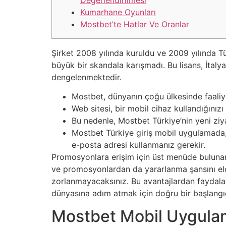
Değerlendirilmesi
Kumarhane Oyunları
Mostbet’te Hatlar Ve Oranlar
Şirket 2008 yılında kuruldu ve 2009 yılında Tü
büyük bir skandala karışmadı. Bu lisans, İtalya
dengelenmektedir.
Mostbet, dünyanın çoğu ülkesinde faaliyet
Web sitesi, bir mobil cihaz kullandığını
Bu nedenle, Mostbet Türkiye’nin yeni ziy
Mostbet Türkiye giriş mobil uygulamada, s
e-posta adresi kullanmanız gerekir.
Promosyonlara erişim için üst menüde bulunan
ve promosyonlardan da yararlanma şansını elde
zorlanmayacaksınız. Bu avantajlardan faydalan
dünyasına adım atmak için doğru bir başlang
Mostbet Mobil Uygulam