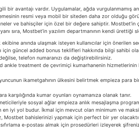
ilgili bir avantajı vardır. Uygulamalar, ağda vurgulanmamış a
llemesinin resmi veya mobil bir siteden daha zor olduğu görü
ler ve bahisçiler için özel bir değere sahiptir. Mostbet’in
anı sıra, Mostbet’in yazılım departmanının kendi ürettiği slo
ekibine anında ulaşmak isteyen kullanıcılar için önerilen se
için güncel added bonus teklifleri hakkında bilgi sahibi olabi
eğilse, telefon numaranızı da değiştirebilirsiniz.
d ankle treatment de çevrimiçi kumarhanenin hizmetlerinin
oyuncunun ikametgahının ülkesini belirtmek empieza para biri
ara karşılığında kumar oyunları oynamanıza olanak tanır.
eticileriyle sosyal ağlar empieza anlık mesajlaşma programla
in en iyi yol budur. İkmal için mevcut olan minimum ve ma
z, Mostbet bahislerinizi yapmak için perfect bir yer olacaktı
sıfırlama e-postası almak için prosedürleri izleyerek şifreniz