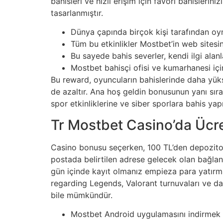
bahisleri ve hızlı erişim için favori bahisleri
tasarlanmıştır.
Dünya çapında birçok kişi tarafından oy
Tüm bu etkinlikler Mostbet’in web sites
Bu sayede bahis severler, kendi ilgi alan
Mostbet bahisçi ofisi ve kumarhanesi içi
Bu reward, oyuncuların bahislerinde daha yüks
de azaltır. Ana hoş geldin bonusunun yanı sıra
spor etkinliklerine ve siber sporlara bahis yapm
Tr Mostbet Casino’da Ücr
Casino bonusu seçerken, 100 TL’den depozito ya
postada belirtilen adrese gelecek olan bağlan
gün içinde kayıt olmanız empieza para yatırman
regarding Legends, Valorant turnuvaları ve da
bile mümkündür.
Mostbet Android uygulamasını indirmek i