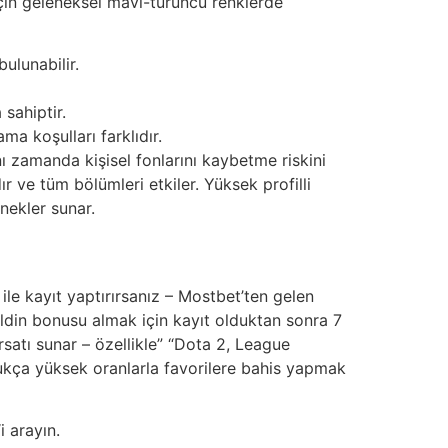
 için geleneksel mavi-turuncu renklerde
ulunabilir.
 sahiptir.
a koşulları farklıdır.
ı zamanda kişisel fonlarını kaybetme riskini
 ve tüm bölümleri etkiler. Yüksek profilli
enekler sunar.
ile kayıt yaptırırsanız – Mostbet’ten gelen
ldin bonusu almak için kayıt olduktan sonra 7
rsatı sunar – özellikle” “Dota 2, League
dukça yüksek oranlarla favorilere bahis yapmak
 arayın.