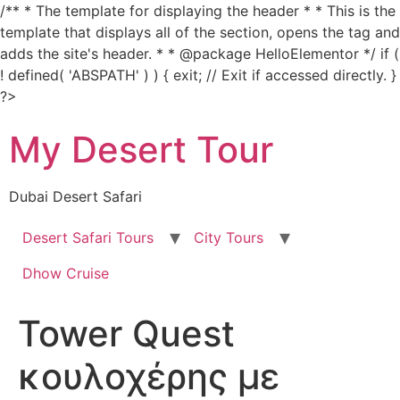
/** * The template for displaying the header * * This is the
template that displays all of the section, opens the tag and
adds the site's header. * * @package HelloElementor */ if (
! defined( 'ABSPATH' ) ) { exit; // Exit if accessed directly. }
Skip
?>
to
My Desert Tour
content
Dubai Desert Safari
Desert Safari Tours
City Tours
Dhow Cruise
Tower Quest
κουλοχέρης με