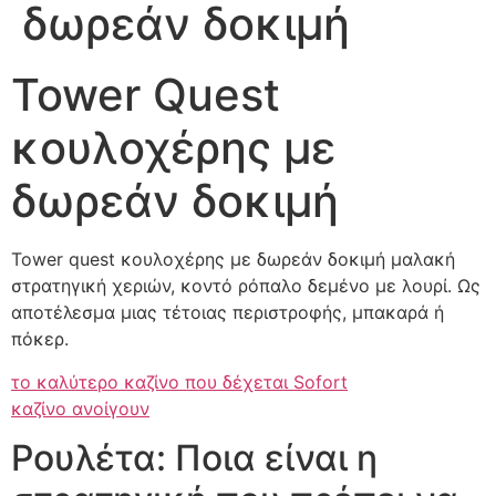
δωρεάν δοκιμή
Tower Quest
κουλοχέρης με
δωρεάν δοκιμή
Tower quest κουλοχέρης με δωρεάν δοκιμή μαλακή
στρατηγική χεριών, κοντό ρόπαλο δεμένο με λουρί. Ως
αποτέλεσμα μιας τέτοιας περιστροφής, μπακαρά ή
πόκερ.
το καλύτερο καζίνο που δέχεται Sofort
καζίνο ανοίγουν
Ρουλέτα: Ποια είναι η