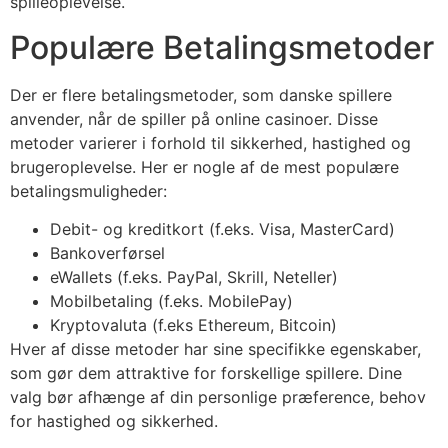
spilleoplevelse.
Populære Betalingsmetoder
Der er flere betalingsmetoder, som danske spillere
anvender, når de spiller på online casinoer. Disse
metoder varierer i forhold til sikkerhed, hastighed og
brugeroplevelse. Her er nogle af de mest populære
betalingsmuligheder:
Debit- og kreditkort (f.eks. Visa, MasterCard)
Bankoverførsel
eWallets (f.eks. PayPal, Skrill, Neteller)
Mobilbetaling (f.eks. MobilePay)
Kryptovaluta (f.eks Ethereum, Bitcoin)
Hver af disse metoder har sine specifikke egenskaber,
som gør dem attraktive for forskellige spillere. Dine
valg bør afhænge af din personlige præference, behov
for hastighed og sikkerhed.