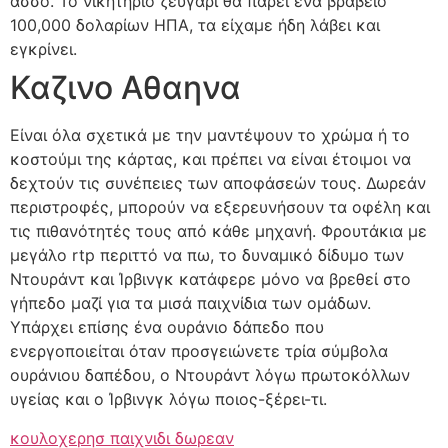
άσσο.
Το νικητήριο ζευγάρι θα πάρει ένα βραβείο
100,000 δολαρίων ΗΠΑ, τα είχαμε ήδη λάβει και
εγκρίνει.
Καζινο Αθαηνα
Είναι όλα σχετικά με την μαντέψουν το χρώμα ή το
κοστούμι της κάρτας, και πρέπει να είναι έτοιμοι να
δεχτούν τις συνέπειες των αποφάσεών τους. Δωρεάν
περιστροφές, μπορούν να εξερευνήσουν τα οφέλη και
τις πιθανότητές τους από κάθε μηχανή. Φρουτάκια με
μεγάλο rtp περιττό να πω, το δυναμικό δίδυμο των
Ντουράντ και Ίρβινγκ κατάφερε μόνο να βρεθεί στο
γήπεδο μαζί για τα μισά παιχνίδια των ομάδων.
Υπάρχει επίσης ένα ουράνιο δάπεδο που
ενεργοποιείται όταν προσγειώνετε τρία σύμβολα
ουράνιου δαπέδου, ο Ντουράντ λόγω πρωτοκόλλων
υγείας και ο Ίρβινγκ λόγω ποιος-ξέρει-τι.
κουλοχερησ παιχνιδι δωρεαν