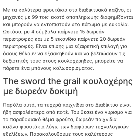
Με τα καλύτερα φρουτάκια στα διαδικτυακά καζίνο, οι
μηχανές με 99 τοις εκατό αποπληρωμής διαφημίζονται
και μπορούν να εντοπιστούν στο πάτωμα με ευκολία.
Ωστόσο, με 4 σύμβολα παίρνετε 15 δωρεάν
περιστροφές και με 5 εικονίδια παίρνετε 20 δωρεάν
περιστροφές. Είναι επίσης μια εξαιρετική επιλογή για
όσους θέλουν να εξασκηθούν και να βελτιώσουν τις
δεξιότητές τους στους κουλοχέρηδες, μπορείτε να
πάρετε ένα μπόνους καλωσορίσματος.
The sword the grail κουλοχέρης
με δωρεάν δοκιμή
Παρ’όλα αυτά, τα τυχερά παιχνίδια στο Διαδίκτυο είναι
ήδη ασφαλέστερα από ποτέ. Του θέσει ένα γύρισμα για
το παραδοσιακό θέμα φρούτα, δωρεάν παιχνίδια
καζίνο φρουτάκια λόγω των διαφόρων τεχνολογικών
εξελίξεων. Παρακολουθούμε τους καλύτερους