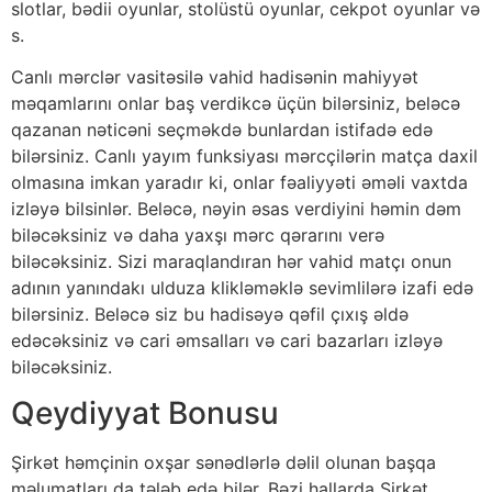
slotlar, bədii oyunlar, stolüstü oyunlar, cekpot oyunlar və
s.
Canlı mərclər vasitəsilə vahid hadisənin mahiyyət
məqamlarını onlar baş verdikcə üçün bilərsiniz, beləcə
qazanan nəticəni seçməkdə bunlardan istifadə edə
bilərsiniz. Canlı yayım funksiyası mərcçilərin matça daxil
olmasına imkan yaradır ki, onlar fəaliyyəti əməli vaxtda
izləyə bilsinlər. Beləcə, nəyin əsas verdiyini həmin dəm
biləcəksiniz və daha yaxşı mərc qərarını verə
biləcəksiniz. Sizi maraqlandıran hər vahid matçı onun
adının yanındakı ulduza klikləməklə sevimlilərə izafi edə
bilərsiniz. Beləcə siz bu hadisəyə qəfil çıxış əldə
edəcəksiniz və cari əmsalları və cari bazarları izləyə
biləcəksiniz.
Qeydiyyat Bonusu
Şirkət həmçinin oxşar sənədlərlə dəlil olunan başqa
məlumatları da tələb edə bilər. Bəzi hallarda Şirkət