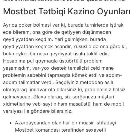
Mostbet Tətbiqi Kazino Oyunları
Ayrıca poker bölməsi var ki, burada turnirlərdə iştirak
edə bilərəm, ona görə də qətiyyən düşünmədən
qeydiyyatdan keçdim. Yeri gəlmişkən, burada
qeydiyyatdan keçmək asandır, xüsusilə də ona görə ki,
bukmeyker bir neçə qeydiyyat üsulu təklif edir.
Hesabıma pul qoymaqla üstüörtülü problem
yaşamışdım, var-yox dəstək təmsilçisi cəld mənə
problemin səbəbini tapmaqda kömək etdi və addım-
addım təlimatlar verdi. Seçdiyiniz metoddan asılı
olmayaraq ümidvar ola bilərsiniz ki, probleminiz həlsiz
qalmayacaq. Əlavə olaraq, siz sorğunuzu müştəri
xidmətlərinə veb-saytın həm masaüstü, həm də mobil
versiyası ilə göndərə bilərsiniz.
Azərbaycandan olan hər bir müasir istifadəçi
Mostbet komandası tərəfindən səxavətli