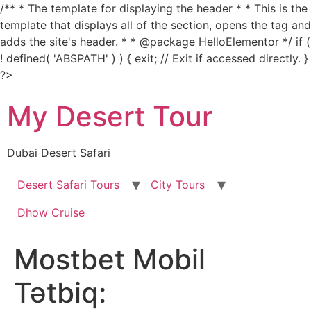
/** * The template for displaying the header * * This is the
template that displays all of the section, opens the tag and
adds the site's header. * * @package HelloElementor */ if (
! defined( 'ABSPATH' ) ) { exit; // Exit if accessed directly. }
Skip
?>
to
My Desert Tour
content
Dubai Desert Safari
Desert Safari Tours
City Tours
Dhow Cruise
Mostbet Mobil
Tətbiq: