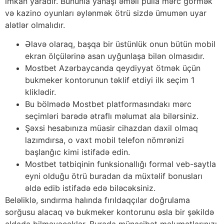
imkan yaradır. Bununla yanaşı əməli pulla mərc görmək
və kazino oyunları əylənmək ötrü sizdə ümumən uyar
alətlər olmalıdır.
Əlavə olaraq, başqa bir üstünlük onun bütün mobil
ekran ölçülərinə asan uyğunlaşa bilən olmasıdır.
Mostbet Azərbaycanda qeydiyyat ötmək üçün
bukmeker kontorunun təklif etdiyi ilk seçim 1
kliklədir.
Bu bölmədə Mostbet platformasındakı mərc
seçimləri barədə ətraflı məlumat ala bilərsiniz.
Şəxsi hesabınıza müasir cihazdan daxil olmaq
lazımdırsa, o vaxt mobil telefon nömrənizi
başlanğıc kimi istifadə edin.
Mostbet tətbiqinin funksionallığı formal veb-saytla
eyni olduğu ötrü buradan da müxtəlif bonusları
əldə edib istifadə edə biləcəksiniz.
Beləliklə, sındırma halında fırıldaqçılar doğrulama
sorğusu alacaq və bukmeker kontorunu əsla bir şəkildə