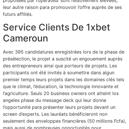
proposées par l’opérateur sont relativement élevées,
leur autre raison para promouvoir l’offre auprès de ses
futurs affiliés.
Service Clients De 1xbet
Cameroun
Avec 395 candidatures enregistrées lors de la phase de
présélection, le projet a suscité un engouement auprès
des entrepreneurs ainsi que porteurs de projets. Les
participants ont été invités à soumettre dans algun
premier temps leurs projets dans les domaines clés tels
que le climat, l’éducation, la technologie innovante et
l’agriculture. Seuls 20 business owners ont atteint los
angeles phase du message deck qui leur donne
l’opportunité para présenter leurs projets devant un
screen d’experts. Les lauréats bénéficieront non
seulement des enveloppes financières (50 millions Fcfa),
mais aussi de nombreuses opportunités pour