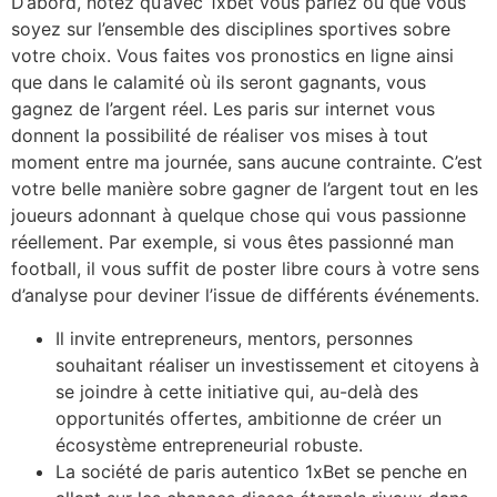
D’abord, notez qu’avec 1xbet vous pariez où que vous
soyez sur l’ensemble des disciplines sportives sobre
votre choix. Vous faites vos pronostics en ligne ainsi
que dans le calamité où ils seront gagnants, vous
gagnez de l’argent réel. Les paris sur internet vous
donnent la possibilité de réaliser vos mises à tout
moment entre ma journée, sans aucune contrainte. C’est
votre belle manière sobre gagner de l’argent tout en les
joueurs adonnant à quelque chose qui vous passionne
réellement. Par exemple, si vous êtes passionné man
football, il vous suffit de poster libre cours à votre sens
d’analyse pour deviner l’issue de différents événements.
Il invite entrepreneurs, mentors, personnes
souhaitant réaliser un investissement et citoyens à
se joindre à cette initiative qui, au-delà des
opportunités offertes, ambitionne de créer un
écosystème entrepreneurial robuste.
La société de paris autentico 1xBet se penche en