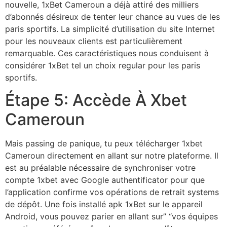
nouvelle, 1xBet Cameroun a déjà attiré des milliers
d’abonnés désireux de tenter leur chance au vues de les
paris sportifs. La simplicité d’utilisation du site Internet
pour les nouveaux clients est particulièrement
remarquable. Ces caractéristiques nous conduisent à
considérer 1xBet tel un choix regular pour les paris
sportifs.
Étape 5: Accède À Xbet
Cameroun
Mais passing de panique, tu peux télécharger 1xbet
Cameroun directement en allant sur notre plateforme. Il
est au préalable nécessaire de synchroniser votre
compte 1xbet avec Google authentificator pour que
l’application confirme vos opérations de retrait systems
de dépôt. Une fois installé apk 1xBet sur le appareil
Android, vous pouvez parier en allant sur” “vos équipes