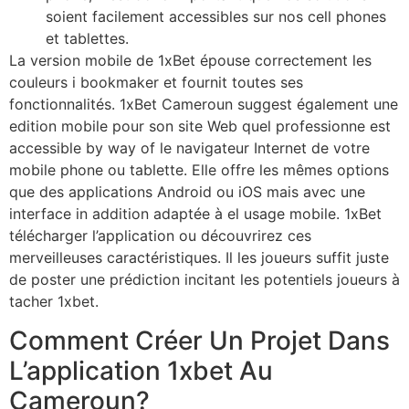
soient facilement accessibles sur nos cell phones
et tablettes.
La version mobile de 1xBet épouse correctement les
couleurs i bookmaker et fournit toutes ses
fonctionnalités. 1xBet Cameroun suggest également une
edition mobile pour son site Web quel professionne est
accessible by way of le navigateur Internet de votre
mobile phone ou tablette. Elle offre les mêmes options
que des applications Android ou iOS mais avec une
interface in addition adaptée à el usage mobile. 1xBet
télécharger l’application ou découvrirez ces
merveilleuses caractéristiques. Il les joueurs suffit juste
de poster une prédiction incitant les potentiels joueurs à
tacher 1xbet.
Comment Créer Un Projet Dans
L’application 1xbet Au
Cameroun?