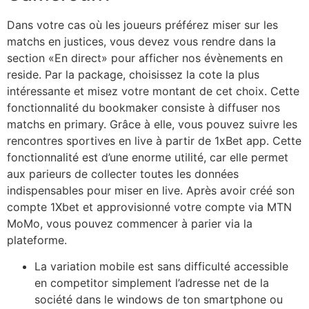
Dans votre cas où les joueurs préférez miser sur les
matchs en justices, vous devez vous rendre dans la
section «En direct» pour afficher nos évènements en
reside. Par la package, choisissez la cote la plus
intéressante et misez votre montant de cet choix. Cette
fonctionnalité du bookmaker consiste à diffuser nos
matchs en primary. Grâce à elle, vous pouvez suivre les
rencontres sportives en live à partir de 1xBet app. Cette
fonctionnalité est d’une enorme utilité, car elle permet
aux parieurs de collecter toutes les données
indispensables pour miser en live. Après avoir créé son
compte 1Xbet et approvisionné votre compte via MTN
MoMo, vous pouvez commencer à parier via la
plateforme.
La variation mobile est sans difficulté accessible
en competitor simplement l’adresse net de la
société dans le windows de ton smartphone ou