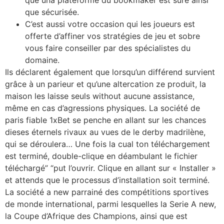
que sécurisée.
C’est aussi votre occasion qui les joueurs est
offerte d’affiner vos stratégies de jeu et sobre
vous faire conseiller par des spécialistes du
domaine.
Ils déclarent également que lorsqu’un différend survient
grâce à un parieur et qu’une altercation ze produit, la
maison les laisse seuls without aucune assistance,
même en cas d’agressions physiques. La société de
paris fiable 1xBet se penche en allant sur les chances
dieses éternels rivaux au vues de le derby madrilène,
qui se déroulera… Une fois la cual ton téléchargement
est terminé, double-clique en déambulant le fichier
téléchargé” “put l’ouvrir. Clique en allant sur « Installer »
et attends que le processus d’installation soit terminé.
La société a new parrainé des compétitions sportives
de monde international, parmi lesquelles la Serie A new,
la Coupe d’Afrique des Champions, ainsi que est