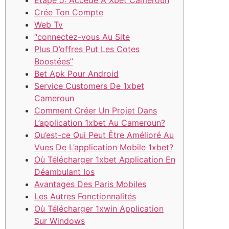
Étape 5: Accède À Xbet Cameroun
Crée Ton Compte
Web Tv
“connectez-vous Au Site
Plus D’offres Put Les Cotes
Boostées”
Bet Apk Pour Android
Service Customers De 1xbet
Cameroun
Comment Créer Un Projet Dans
L’application 1xbet Au Cameroun?
Qu’est-ce Qui Peut Être Amélioré Au
Vues De L’application Mobile 1xbet?
Où Télécharger 1xbet Application En
Déambulant Ios
Avantages Des Paris Mobiles
Les Autres Fonctionnalités
Où Télécharger 1xwin Application
Sur Windows