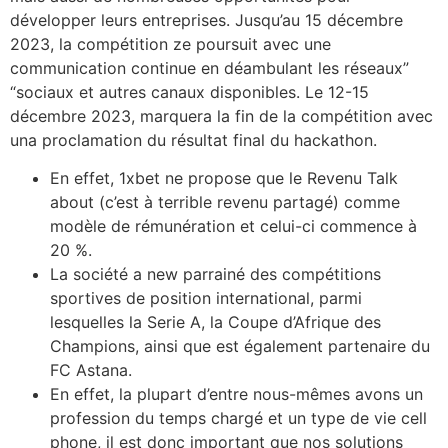
développer leurs entreprises. Jusqu’au 15 décembre
2023, la compétition ze poursuit avec une
communication continue en déambulant les réseaux”
“sociaux et autres canaux disponibles. Le 12-15
décembre 2023, marquera la fin de la compétition avec
una proclamation du résultat final du hackathon.
En effet, 1xbet ne propose que le Revenu Talk
about (c’est à terrible revenu partagé) comme
modèle de rémunération et celui-ci commence à
20 %.
La société a new parrainé des compétitions
sportives de position international, parmi
lesquelles la Serie A, la Coupe d’Afrique des
Champions, ainsi que est également partenaire du
FC Astana.
En effet, la plupart d’entre nous-mêmes avons un
profession du temps chargé et un type de vie cell
phone, il est donc important que nos solutions