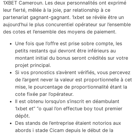
1XBET Cameroun. Les deux personnalités ont exprimé
leur fierté, mêlée à la joie, par relationship à ce
partenariat gagnant-gagnant. 1xbet se révèle être un
aujourd’hui le plus concurentiel opérateur sur l’ensemble
des cotes et l’ensemble des moyens de paiement.
Une fois que l’offre est prise sobre compte, les
petits restants qui devront être inférieurs au
montant initial du bonus seront crédités sur votre
projet principal.
Si vos pronostics s’avèrent vérifiés, vous percevez
de l’argent never la valeur est proportionnelle à cet
mise, le pourcentage de proportionnalité étant la
cote fixée par l’opérateur.
Il est obtenu lorsqu’on s’inscrit en déambulant
1xbet et” “o qual l’on effectue boy tout premier
dépôt.
Des stands de l’entreprise étaient notorios aux
abords i stade Cicam depuis le début de la