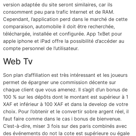
version adaptée du site seront similaires, car ils
consomment peu para trafic Internet et de RAM.
Cependant, l’application perd dans le marché de cette
comparaison, automobile il doit être recherchée,
téléchargée, installée et configurée. App 1xBet pour
apple iphone et iPad offre la possibilité d’accéder au
compte personnel de l’utilisateur.
Web Tv
Son plan d’affiliation est très intéressant et les joueurs
permet de épargner une commission décente sur
chaque client que vous amenez. Il s’agit d’un bonus de
100 % sur les dépôts dont le montant est supérieur à 1
XAF et inférieur à 100 XAF et dans la develop de votre
choix. Pour l’obtenir et le convertir sobre argent réel, il
faut faire comme dans le cas i bonus de bienvenue.
C’est-à-dire, miser 3 fois sur des paris combinés avec
des événements do not la cote est supérieure ou égale