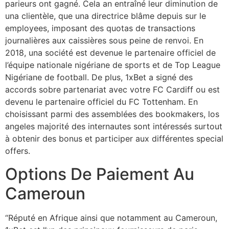
parieurs ont gagné. Cela an entraîné leur diminution de
una clientèle, que una directrice blâme depuis sur le
employees, imposant des quotas de transactions
journalières aux caissières sous peine de renvoi. En
2018, una société est devenue le partenaire officiel de
l’équipe nationale nigériane de sports et de Top League
Nigériane de football. De plus, 1xBet a signé des
accords sobre partenariat avec votre FC Cardiff ou est
devenu le partenaire officiel du FC Tottenham. En
choisissant parmi des assemblées des bookmakers, los
angeles majorité des internautes sont intéressés surtout
à obtenir des bonus et participer aux différentes special
offers.
Options De Paiement Au
Cameroun
“Réputé en Afrique ainsi que notamment au Cameroun,