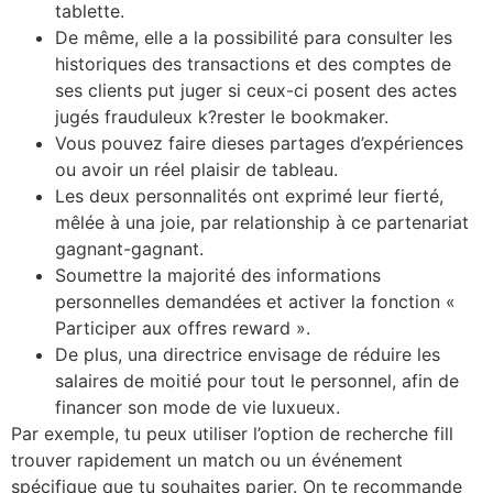
tablette.
De même, elle a la possibilité para consulter les
historiques des transactions et des comptes de
ses clients put juger si ceux-ci posent des actes
jugés frauduleux k?rester le bookmaker.
Vous pouvez faire dieses partages d’expériences
ou avoir un réel plaisir de tableau.
Les deux personnalités ont exprimé leur fierté,
mêlée à una joie, par relationship à ce partenariat
gagnant-gagnant.
Soumettre la majorité des informations
personnelles demandées et activer la fonction «
Participer aux offres reward ».
De plus, una directrice envisage de réduire les
salaires de moitié pour tout le personnel, afin de
financer son mode de vie luxueux.
Par exemple, tu peux utiliser l’option de recherche fill
trouver rapidement un match ou un événement
spécifique que tu souhaites parier. On te recommande