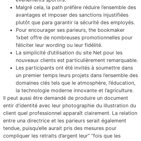
Malgré cela, la path préfère réduire l’ensemble des
avantages et imposer des sanctions injustifiées
plutôt que para garantir la sécurité des employés.
Pour encourager ses parieurs, the bookmaker
1xbet offre de nombreuses promotionnelles pour
féliciter leur wording ou leur fidélité.
La simplicité d’utilisation du site Net pour les
nouveaux clients est particulièrement remarquable.
Les participants ont été invités à soumettre dans
un premier temps leurs projets dans l’ensemble des
domaines clés tels que le atmosphère, l’éducation,
la technologie moderne innovante et l’agriculture.
Il peut aussi être demandé de produire un document
entir d’identité avec leur photographie du illustration du
client quel professionnel apparaît clairement. La relation
entre una directrice et les parieurs serait également
tendue, puisqu’elle aurait pris des mesures pour
compliquer les retraits d’argent leur” “fois que les