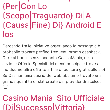
{Per|Con Lo
{Scopo|Traguardo} Di|A
{Causa|Fine} Di} Android E
Ios
Cercando fra le iniziative osservando la passaggio è
probabile trovare perfino frequenti promo cashback.
Oltre al bonus senza acconto CasinoMania, nella
sezione Offerte Speciali del menù principale troverai
moltissime altre offerte a fine di puntare gratis alle slot.
Su Casinomania casino del web abbiamo trovato una
grande quantità di slot create dai provider di aculeo,
[…]
Casino Mania ️ Sito Ufficiale
{Di|Successo|Vittoria}