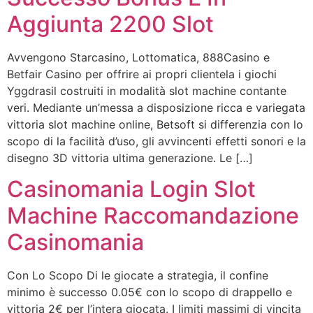
Aggiunta 2200 Slot
Avvengono Starcasino, Lottomatica, 888Casino e
Betfair Casino per offrire ai propri clientela i giochi
Yggdrasil costruiti in modalità slot machine contante
veri. Mediante un’messa a disposizione ricca e variegata
vittoria slot machine online, Betsoft si differenzia con lo
scopo di la facilità d’uso, gli avvincenti effetti sonori e la
disegno 3D vittoria ultima generazione. Le […]
Casinomania Login Slot
Machine Raccomandazione
Casinomania
Con Lo Scopo Di le giocate a strategia, il confine
minimo è successo 0.05€ con lo scopo di drappello e
vittoria 2€ per l’intera giocata. I limiti massimi di vincita