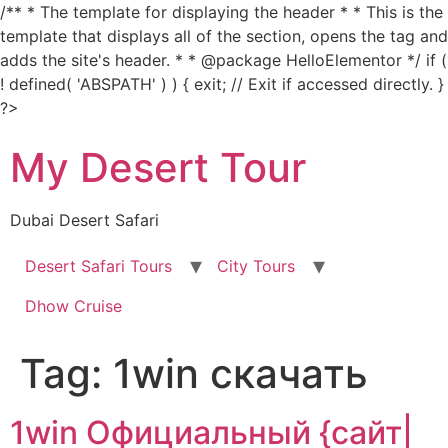
/** * The template for displaying the header * * This is the
template that displays all of the section, opens the tag and
adds the site's header. * * @package HelloElementor */ if (
! defined( 'ABSPATH' ) ) { exit; // Exit if accessed directly. }
Skip
?>
to
My Desert Tour
content
Dubai Desert Safari
Desert Safari Tours
City Tours
Dhow Cruise
Tag:
1win скачать
1win Официальный {сайт|