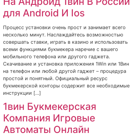
На Андроид 1вин В России
для Android И Ios
Процесс установки очень прост и занимает всего
несколько минут. Наслаждайтесь возможностью
совершать ставки, играть в казино и использовать
всеми функциями букмекера наречие с вашего
мобильного телефона или другого гаджета.
Скачивание и установка приложения 1Win или 1Вин
на телефон или любой другой гаджет – процедура
простой и понятный. Официальный ресурс
букмекерской конторы содержит все необходимые
инструкции […]
1вин Букмекерская
Компания Игровые
Автоматы Онлайн