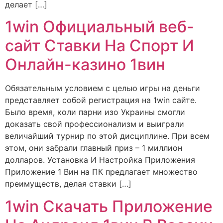
делает […]
1win Официальный веб-
сайт Ставки На Спорт И
Онлайн-казино 1вин
Обязательным условием с целью игры на деньги
представляет собой регистрация на 1win сайте.
Было время, коли парни изо Украины смогли
доказать свой профессионализм и выиграли
величайший турнир по этой дисциплине. При всем
этом, они забрали главный приз – 1 миллион
долларов. Установка И Настр͏ойка Приложения
Приложение 1 Вин на ПК предлагает множество
преимуществ, делая ставки […]
1win Скачать Приложение