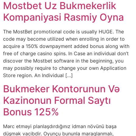
Mostbet Uz Bukmekerlik
Kompaniyasi Rasmiy Oyna
The MostBet promotional code is usually HUGE. The
code may become utilized when enrolling in order to
acquire a 150% downpayment added bonus along with
free of charge casino spins. In Case an individual don’t
discover the Mostbet software in the beginning, you
may possibly require to change your own Application
Store region. An Individual […]
Bukmeker Kontorunun Və
Kazinonun Formal Saytı
Bonus 125%
Mərc etməyi planlaşdırdığınız idman növünü başa
düşmək vacibdir. Oyunçu bununla maraqlanmalı,