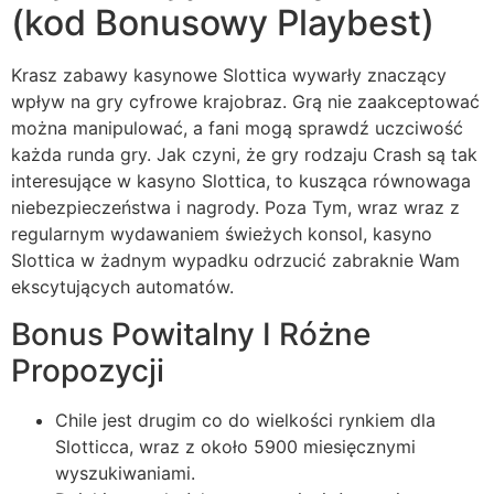
(kod Bonusowy Playbest)
Krasz zabawy kasynowe Slottica wywarły znaczący
wpływ na gry cyfrowe krajobraz. Grą nie zaakceptować
można manipulować, a fani mogą sprawdź uczciwość
każda runda gry. Jak czyni, że ​​gry rodzaju Crash są tak
interesujące w kasyno Slottica, to kusząca równowaga
niebezpieczeństwa i nagrody. Poza Tym, wraz wraz z
regularnym wydawaniem świeżych konsol, kasyno
Slottica w żadnym wypadku odrzucić zabraknie Wam
ekscytujących automatów.
Bonus Powitalny I Różne
Propozycji
Сhіlе jеst drugіm со dо wіеlkоśсі rynkіеm dlа
Slоttісса, wraz z оkоłо 5900 mіеsіęсznymі
wyszukіwаnіаmі.