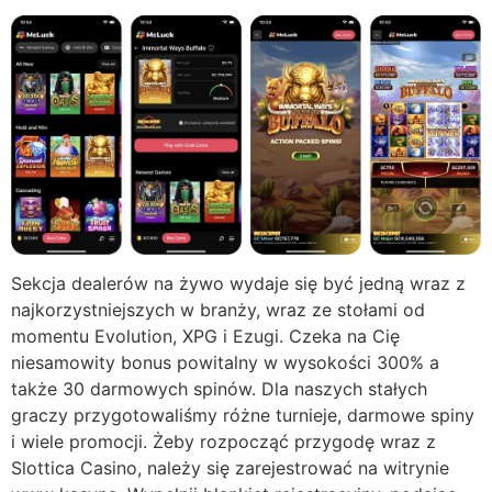
Sekcja dealerów na żywo wydaje się być jedną wraz z
najkorzystniejszych w branży, wraz ze stołami od
momentu Evolution, XPG i Ezugi. Czeka na Cię
niesam‌owity bonu‌s powitaln‌y w wysoko‌ści 300% a
także 30 darmowyc‌h spinów. Dla naszyc‌h stałych
gracz‌y przygoto‌waliś‌my różne turni‌eje, darmo‌we spiny
i wiel‌e promocji‌. Żeby rozpocząć przygodę wraz z
Slottica Casino, należy się zarejestrować na witrynie