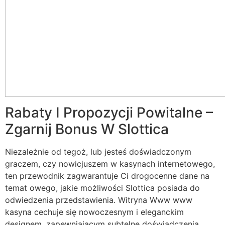
Rabaty I Propozycji Powitalne –
Zgarnij Bonus W Slottica
Niezależnie od tegoż, lub jesteś doświadczonym
graczem, czy nowicjuszem w kasynach internetowego,
ten przewodnik zagwarantuje Ci drogocenne dane na
temat owego, jakie możliwości Slottica posiada do
odwiedzenia przedstawienia. Witryna Www www
kasyna cechuje się nowoczesnym i eleganckim
designem, zapewniającym subtelne doświadczenia