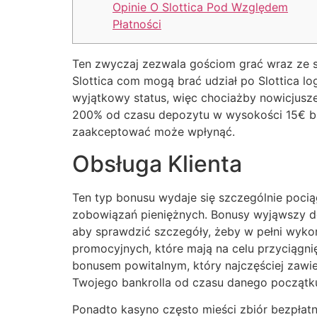
Оріnіе О Slоttіса Роd Względеm
Рłаtnоśсі
Ten zwyczaj zezwala gościom grać wraz ze s
Slottica com mogą brać udział po Slottica lo
wyjątkowy status, więc chociażby nowicjusz
200% od czasu depozytu w wysokości 15€ bądź
zaakceptować może wpłynąć.
Obsługa Klienta
Ten typ bonusu wydaje się szczególnie pocią
zobowiązań pieniężnych. Bonusy wyjąwszy de
aby sprawdzić szczegóły, żeby w pełni wykor
promocyjnych, które mają na celu przyciągn
bonusem powitalnym, który najczęściej zawi
Twojego bankrolla od czasu danego początku,
Ponadto kasyno często mieści zbiór bezpłat