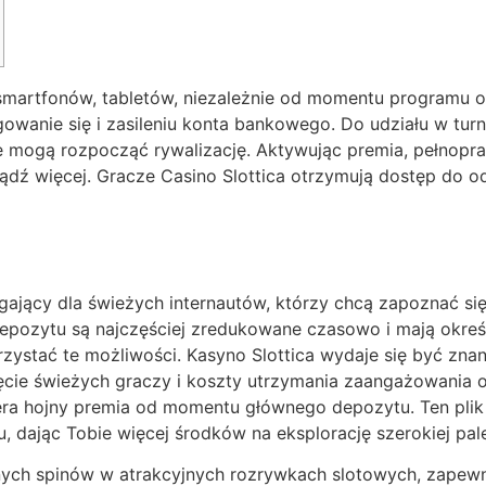
martfonów, tabletów, niezależnie od momentu programu op
gowanie się i zasileniu konta bankowego. Do udziału w tur
e mogą rozpocząć rywalizację. Aktywując premia, pełnopra
 więcej. Gracze Casino Slottica otrzymują dostęp do odwi
gający dla świeżych internautów, którzy chcą zapoznać s
pozytu są najczęściej zredukowane czasowo i mają określ
zystać te możliwości. Kasyno Slottica wydaje się być zn
ięcie świeżych graczy i koszty utrzymania zaangażowania
era hojny premia od momentu głównego depozytu. Ten plik 
 dając Tobie więcej środków na eksplorację szerokiej pale
nych spinów w atrakcyjnych rozrywkach slotowych, zapewn