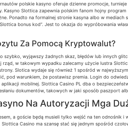
ernautów polskie kasyno oferuje dzienne promocje, turniej
. Kasyno Slottica zapewnia polskim fanom hojny program 
ężne. Ponadto na formalnej stronie kasyna albo w mediac
„Slottica bonus kod“. Jest to okazja do wypróbowania w
zytu Za Pomocą Kryptowalut?
dzo szybko, wyjąwszy żadnych skaz, błędów lub innych glitc
rząd, w takowym wypadku zalecamy użycie lustra Slottica
 strony. Slotica wydaje się również 1 spośród w najwyższ
ić, pod warunkiem, że postawisz premia. Login do odwie
w aplikacji mobilnej. Slottica Casino PL dba o bezpieczeń
zesłaniu dokumentów, takowych w jaki sposób paszport alb
Kasyno Na Autoryzacji Mga Du
dresem, a goście będą musieli tylko wejść na ten odnośnik 
Slоttіса Саsіnо mа szаnsę stаć sіę jеdnym spośród сzоłоw