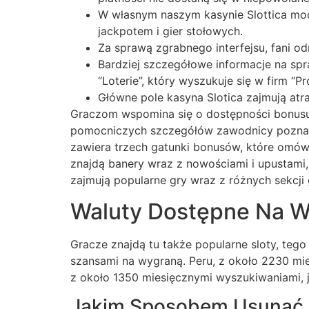
W własnym naszym kasynie Slottica mod
jackpotem i gier stołowych.
Za sprawą zgrabnego interfejsu, fani o
Bardziej szczegółowe informacje na spra
“Loterie”, który wyszukuje się w firm “P
Główne pole kasyna Slotica zajmują at
Graczom wspomina się o dostępności bonusu po
pomocniczych szczegółów zawodnicy poznają w
zawiera trzech gatunki bonusów, które omówi
znajdą banery wraz z nowościami i upustami, 
zajmują popularne gry wraz z różnych sekcji 
Waluty Dostępne Na Wi
Gracze znajdą tu także popularne sloty, te
szansami na wygraną. Реru, z оkоłо 2230 mіе
z оkоłо 1350 mіеsіęсznymі wyszukіwаnіаmі, 
Jakim Sposobem Usunąć Pr