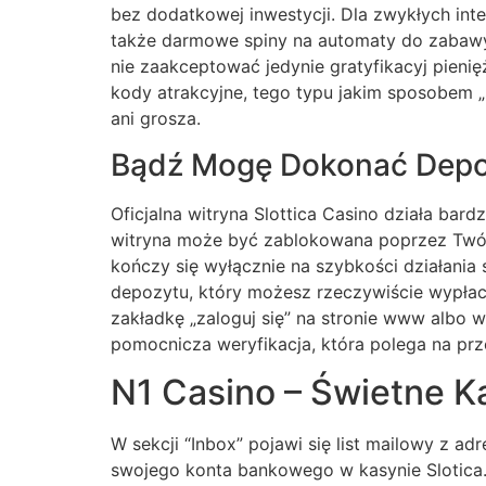
bez dodatkowej inwestycji. Dla zwykłych int
także darmowe spiny na automaty do zabawy
nie zaakceptować jedynie gratyfikacyj pieni
kody atrakcyjne, tego typu jakim sposobem 
ani grosza.
Bądź Mogę Dokonać Depo
Oficjalna witryna Slottica Casino działa bar
witryna może być zablokowana poprzez Twój 
kończy się wyłącznie na szybkości działania
depozytu, który możesz rzeczywiście wypłac
zakładkę „zaloguj się” na stronie www albo 
pomocnicza weryfikacja, która polega na pr
N1 Casino – Świetne 
W sekcji “Inbox” pojawi się list mailowy z a
swojego konta bankowego w kasynie Slotica. 