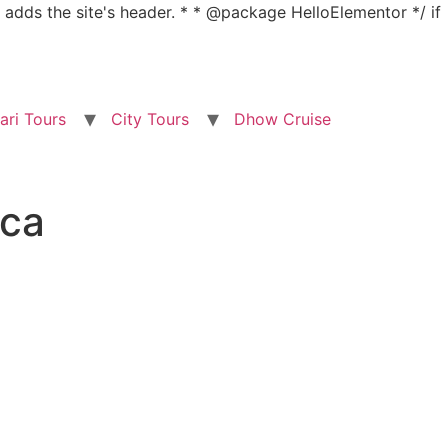
nd adds the site's header. * * @package HelloElementor */ if
ari Tours
City Tours
Dhow Cruise
ica