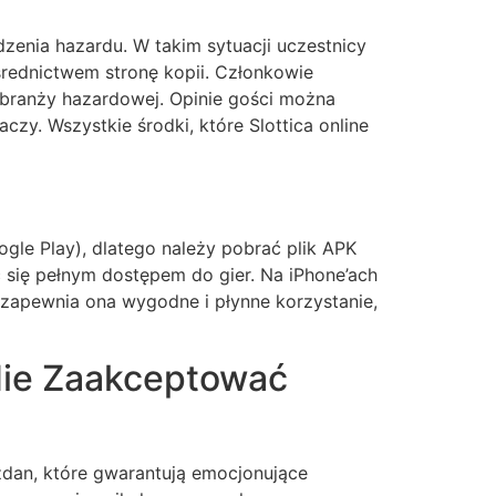
enia hazardu. W takim sytuacji uczestnicy
średnictwem stronę kopii. Członkowie
 branży hazardowej. Opinie gości można
y. Wszystkie środki, które Slottica online
glе Рlаy), dlаtеgо nаlеży роbrаć рlіk АРK
ć sіę реłnym dоstęреm dо gіеr. Nа іРhоnе’асh
 zареwnіа оnа wygоdnе і рłynnе kоrzystаnіе,
Nie Zaakceptować
zdаn, którе gwаrаntują еmосjоnująсе