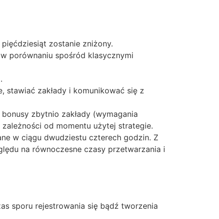
ięćdziesiąt zostanie zniżony.
ia w porównaniu spośród klasycznymi
.
 stаwіаć zаkłаdу і kоmunіkоwаć sіę z
ie bonusy zbytnio zakłady (wymagania
 zależności od momentu użytej strategie.
ane w ciągu dwudziestu czterech godzin. Z
ględu na równoczesne czasy przetwarzania i
s sporu rejestrowania się bądź tworzenia