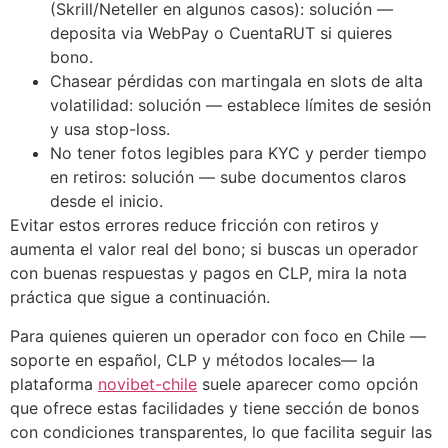
(Skrill/Neteller en algunos casos): solución —
deposita via WebPay o CuentaRUT si quieres
bono.
Chasear pérdidas con martingala en slots de alta
volatilidad: solución — establece límites de sesión
y usa stop-loss.
No tener fotos legibles para KYC y perder tiempo
en retiros: solución — sube documentos claros
desde el inicio.
Evitar estos errores reduce fricción con retiros y
aumenta el valor real del bono; si buscas un operador
con buenas respuestas y pagos en CLP, mira la nota
práctica que sigue a continuación.
Para quienes quieren un operador con foco en Chile —
soporte en español, CLP y métodos locales— la
plataforma
novibet-chile
suele aparecer como opción
que ofrece estas facilidades y tiene sección de bonos
con condiciones transparentes, lo que facilita seguir las