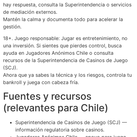
hay respuesta, consulta la Superintendencia o servicios
de mediación externos.
Mantén la calma y documenta todo para acelerar la
gestión.
18+. Juego responsable: Jugar es entretenimiento, no
una inversión. Si sientes que pierdes control, busca
ayuda en Jugadores Anónimos Chile o consulta
recursos de la Superintendencia de Casinos de Juego
(SCJ).
Ahora que ya sabes la técnica y los riesgos, controla tu
bankroll y juega con cabeza fría.
Fuentes y recursos
(relevantes para Chile)
Superintendencia de Casinos de Juego (SCJ) —
información regulatoria sobre casinos.
Jugadores Anónimos Chile — apoyo para juego