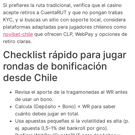
Si prefieres la ruta tradicional, verifica que el casino
acepte retiros a CuentaRUT y que no pongan trabas
KYC, y si buscas un sitio con soporte local, considera
plataformas adaptadas para jugadores chilenos como
novibet-chile
que ofrecen CLP, WebPay y opciones de
retiro claras.
Checklist rápido para jugar
rondas de bonificación
desde Chile
Revisa el aporte de la tragamonedas al WR antes
de usar un bono.
Calcula (Depósito + Bono) × WR para saber
cuánto debes jugar en total.
Usa apuestas pequeñas si la volatilidad es alta (p.
ej. apuesta 0,5–1% del bankroll por giro).