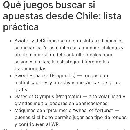
Qué juegos buscar si
apuestas desde Chile: lista
práctica
Aviator y JetX (aunque no son slots tradicionales,
su mecánica “crash” interesa a muchos chilenos y
afectan la gestión del bankroll): ideales para
sesiones cortas; la estrategia difiere de las
tragamonedas.
Sweet Bonanza (Pragmatic) — rondas con
multiplicadores y atractivas mecánicas de giros
gratis.
Gates of Olympus (Pragmatic) — alta volatilidad y
grandes multiplicadores en bonificaciones.
Máquinas con “pick me” o “wheel of fortune” —
buenas si el bono permite jugar ese tipo de rondas
y contribuyen al WR.