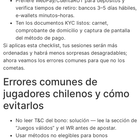
Prefiere WebPay/CuentaRUT para depósitos y
verifica tiempos de retiro: bancos 3–5 días hábiles,
e-wallets minutos–horas.
Ten los documentos KYC listos: carnet,
comprobante de domicilio y captura de pantalla
del método de pago.
Si aplicas esta checklist, tus sesiones serán más
ordenadas y habrá menos sorpresas desagradables;
ahora veamos los errores comunes para que no los
cometas.
Errores comunes de
jugadores chilenos y cómo
evitarlos
No leer T&C del bono: solución — lee la sección de
“Juegos válidos” y el WR antes de apostar.
Usar métodos no elegibles para bonos