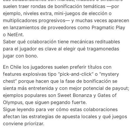
suelen traer rondas de bonificación temáticas —por
ejemplo, niveles extra, mini-juegos de elección o
multiplicadores progresivos— y muchas veces aparecen
en lanzamientos de proveedores como Pragmatic Play
o NetEnt.
Saber qué colaboración tiene mecánicas redituables
para el jugador es clave al elegir qué tragamonedas
jugar con bono.
En Chile los jugadores suelen preferir títulos con
features explosivas tipo “pick-and-click” o “mystery
chest” porque hacen que la fase de bonificación se
sienta más entretenida y con mejor potencial de payout;
ejemplos populares son Sweet Bonanza y Gates of
Olympus, que siguen pegando fuerte.
Sigue leyendo para ver cómo estas colaboraciones
afectan las estrategias de apuesta locales y qué juegos
conviene priorizar.