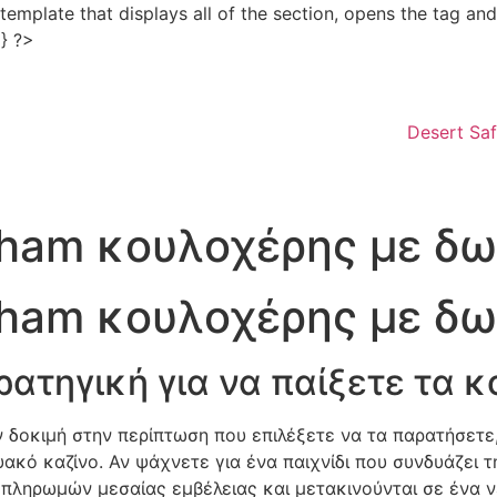
e template that displays all of the section, opens the tag a
Skip
 } ?>
to
content
Desert Saf
ngham κουλοχέρης με δ
ngham κουλοχέρης με δ
ρατηγική για να παίξετε τα 
 δοκιμή στην περίπτωση που επιλέξετε να τα παρατήσετε,
υακό καζίνο. Αν ψάχνετε για ένα παιχνίδι που συνδυάζει τ
 πληρωμών μεσαίας εμβέλειας και μετακινούνται σε ένα 