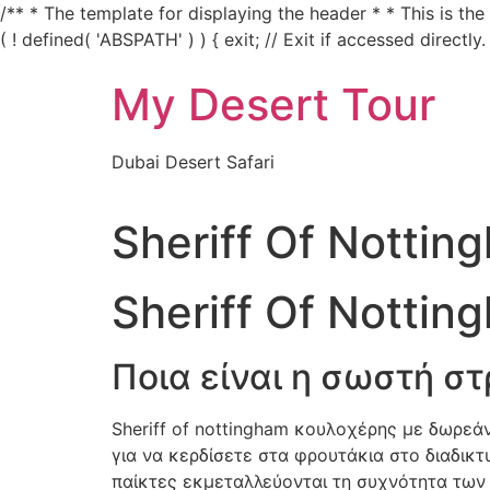
/** * The template for displaying the header * * This is th
( ! defined( 'ABSPATH' ) ) { exit; // Exit if accessed directly.
My Desert Tour
Dubai Desert Safari
Sheriff Of Notti
Sheriff Of Notti
Ποια είναι η σωστή στ
Sheriff of nottingham κουλοχέρης με δωρεάν
για να κερδίσετε στα φρουτάκια στο διαδικτ
παίκτες εκμεταλλεύονται τη συχνότητα των