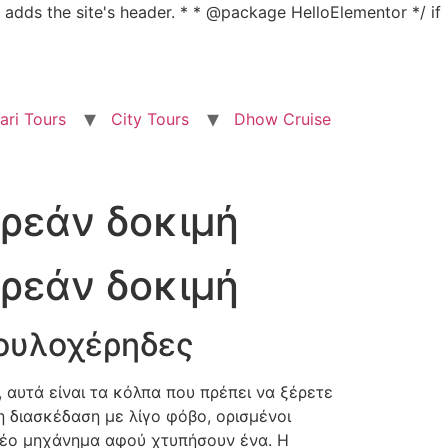
nd adds the site's header. * * @package HelloElementor */ if
ari Tours
City Tours
Dhow Cruise
ωρεάν δοκιμή
ωρεάν δοκιμή
κουλοχέρηδες
 αυτά είναι τα κόλπα που πρέπει να ξέρετε
η διασκέδαση με λίγο φόβο, ορισμένοι
νέο μηχάνημα αφού χτυπήσουν ένα. Η