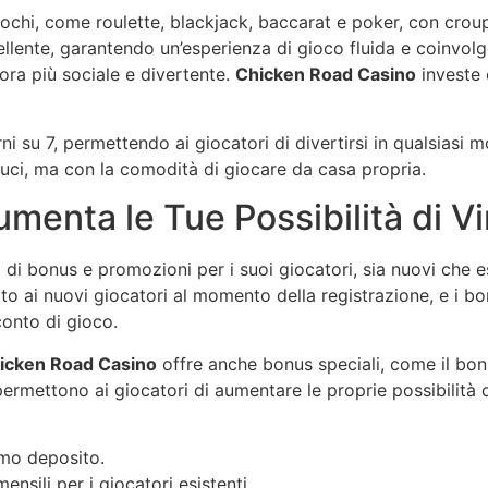
giochi, come roulette, blackjack, baccarat e poker, con croup
llente, garantendo un’esperienza di gioco fluida e coinvolge
cora più sociale e divertente.
Chicken Road Casino
investe 
orni su 7, permettendo ai giocatori di divertirsi in qualsiasi
e luci, ma con la comodità di giocare da casa propria.
menta le Tue Possibilità di Vi
i bonus e promozioni per i suoi giocatori, sia nuovi che es
rto ai nuovi giocatori al momento della registrazione, e i b
conto di gioco.
icken Road Casino
offre anche bonus speciali, come il bonu
ermettono ai giocatori di aumentare le proprie possibilità di
imo deposito.
nsili per i giocatori esistenti.