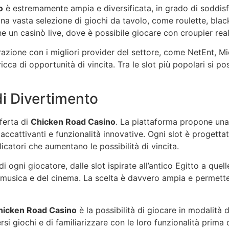
o
è estremamente ampia e diversificata, in grado di soddisfar
una vasta selezione di giochi da tavolo, come roulette, blac
he un casinò live, dove è possibile giocare con croupier real
borazione con i migliori provider del settore, come NetEnt, 
icca di opportunità di vincita. Tra le slot più popolari si p
i Divertimento
ferta di
Chicken Road Casino
. La piattaforma propone una v
 accattivanti e funzionalità innovative. Ogni slot è progetta
licatori che aumentano le possibilità di vincita.
 di ogni giocatore, dalle slot ispirate all’antico Egitto a q
musica e del cinema. La scelta è davvero ampia e permette 
hicken Road Casino
è la possibilità di giocare in modalità
rsi giochi e di familiarizzare con le loro funzionalità prima