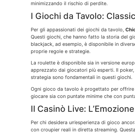
minimizzando il rischio di perdite.
I Giochi da Tavolo: Classi
Per gli appassionati dei giochi da tavolo,
Chi
Questi giochi, che hanno fatto la storia del gi
blackjack, ad esempio, è disponibile in divers
proprie regole e strategie.
La roulette è disponibile sia in versione euro
apprezzato dai giocatori più esperti. Il poker, 
strategia sono fondamentali in questi giochi.
Ogni gioco da tavolo è progettato per offrire 
giocare sia con puntate minime che con puntat
Il Casinò Live: L’Emozione
Per chi desidera un’esperienza di gioco anco
con croupier reali in diretta streaming. Ques