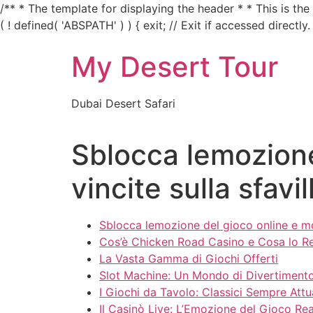
/** * The template for displaying the header * * This is th
( ! defined( 'ABSPATH' ) ) { exit; // Exit if accessed directly.
My Desert Tour
Dubai Desert Safari
Sblocca lemozione 
vincite sulla sfav
Sblocca lemozione del gioco online e mol
Cos’è Chicken Road Casino e Cosa lo R
La Vasta Gamma di Giochi Offerti
Slot Machine: Un Mondo di Divertiment
I Giochi da Tavolo: Classici Sempre Attu
Il Casinò Live: L’Emozione del Gioco Rea