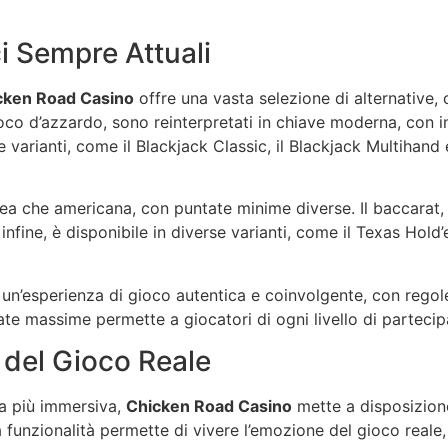
ci Sempre Attuali
cken Road Casino
offre una vasta selezione di alternative,
oco d’azzardo, sono reinterpretati in chiave moderna, con int
e varianti, come il Blackjack Classic, il Blackjack Multihand
pea che americana, con puntate minime diverse. Il baccarat, 
infine, è disponibile in diverse varianti, come il Texas Hold’
un’esperienza di gioco autentica e coinvolgente, con regole 
e massime permette a giocatori di ogni livello di partecip
 del Gioco Reale
ra più immersiva,
Chicken Road Casino
mette a disposizione
ta funzionalità permette di vivere l’emozione del gioco rea