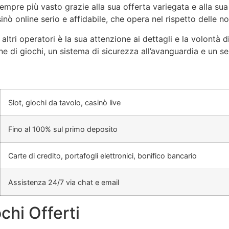
pre più vasto grazie alla sua offerta variegata e alla sua i
 online serio e affidabile, che opera nel rispetto delle no
 altri operatori è la sua attenzione ai dettagli e la volontà
e di giochi, un sistema di sicurezza all’avanguardia e un serv
Slot, giochi da tavolo, casinò live
Fino al 100% sul primo deposito
Carte di credito, portafogli elettronici, bonifico bancario
Assistenza 24/7 via chat e email
hi Offerti