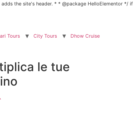
nd adds the site's header. * * @package HelloElementor */ if
ari Tours
City Tours
Dhow Cruise
iplica le tue
sino
.