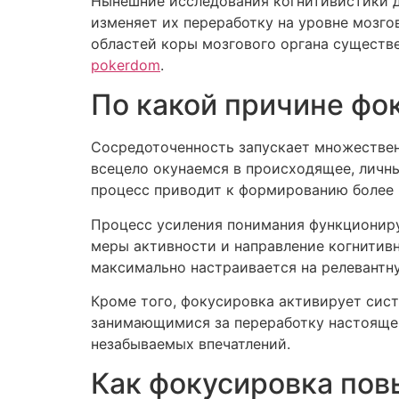
Нынешние исследования когнитивистики д
изменяет их переработку на уровне мозго
областей коры мозгового органа существе
pokerdom
.
По какой причине фо
Сосредоточенность запускает множествен
всецело окунаемся в происходящее, личн
процесс приводит к формированию более 
Процесс усиления понимания функциониру
меры активности и направление когнитив
максимально настраивается на релевантн
Кроме того, фокусировка активирует сис
занимающимися за переработку настоящег
незабываемых впечатлений.
Как фокусировка пов