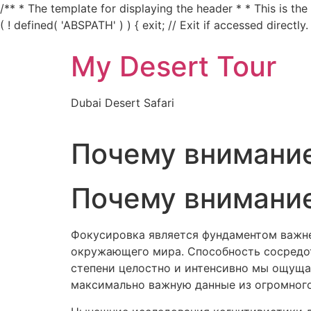
/** * The template for displaying the header * * This is th
( ! defined( 'ABSPATH' ) ) { exit; // Exit if accessed directly.
My Desert Tour
Dubai Desert Safari
Почему внимани
Почему внимани
Фокусировка является фундаментом важне
окружающего мира. Способность сосредот
степени целостно и интенсивно мы ощуща
максимально важную данные из огромног