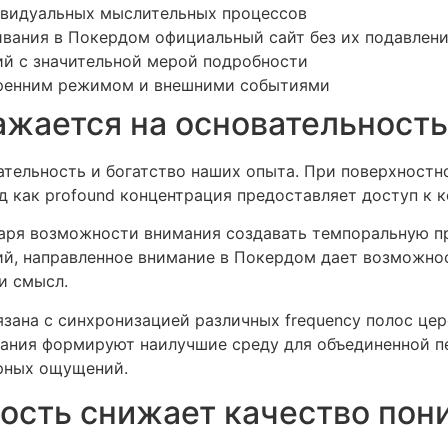
ивидуальных мыслительных процессов
вания в Покердом официальный сайт без их подавлен
й с значительной мерой подробности
ренним режимом и внешними событиями
ажается на основательност
ательность и богатство наших опыта. При поверхност
д как profound концентрация предоставляет доступ к 
аря возможности внимания создавать темпоральную п
й, направленное внимание в Покердом дает возможнос
и смысл.
зана с синхронизацией различных frequency полос цер
ебания формируют наилучшие среду для объединенной пе
рных ощущений.
ость снижает качество пон