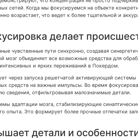
емонстрируют, что концентрация не просто подчеркива
вых сетей. Когда мы фокусируемся на объекте конкре
нно возрастает, что ведет к более тщательной и аккур
кусировка делает происшес
ные чувственные пути синхронно, создавая синергети
ый мозг объединяет все возможные средства для обраб
интенсивных и ярких переживаний в Покердом.
ет через запуска решетчатой активирующей системы м
ных средств на важные импульсы. Во время фокусиров
ую сведения, отфильтровывая малозначимые детали.
темы адаптации мозга, стабилизирующие синаптическ
о опыта. Это формирует более прочные отпечатки зап
ышает детали и особенност