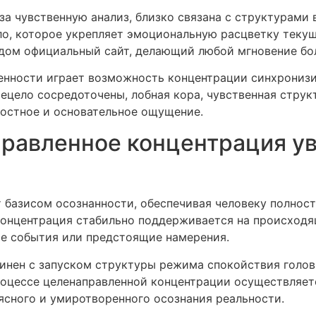
за чувственную анализ, близко связана с структурами
ло, которое укрепляет эмоциональную расцветку текущ
дом официальный сайт, делающий любой мгновение бо
енности играет возможность концентрации синхрониз
сецело сосредоточены, лобная кора, чувственная струк
остное и основательное ощущение.
правленное концентрация у
 базисом осознанности, обеспечивая человеку полност
 концентрация стабильно поддерживается на происход
ые события или предстоящие намерения.
инен с запуском структуры режима спокойствия головн
роцессе целенаправленной концентрации осуществляе
ясного и умиротворенного осознания реальности.