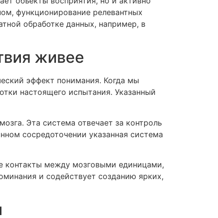
ет объекты восприятия, но и активно
тном, функционирование релевантных
атной обработке данных, например, в
твия живее
ческий эффект понимания. Когда мы
отки настоящего испытания. Указанный
озга. Эта система отвечает за контроль
анном сосредоточении указанная система
ие контакты между мозговыми единицами,
оминания и содействует созданию ярких,
и