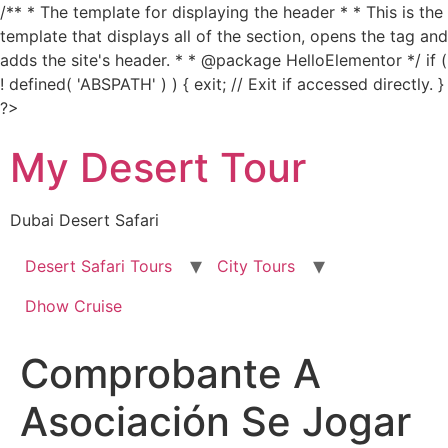
/** * The template for displaying the header * * This is the
template that displays all of the section, opens the tag and
adds the site's header. * * @package HelloElementor */ if (
! defined( 'ABSPATH' ) ) { exit; // Exit if accessed directly. }
Skip
?>
to
My Desert Tour
content
Dubai Desert Safari
Desert Safari Tours
City Tours
Dhow Cruise
Comprobante A
Asociación Se Jogar