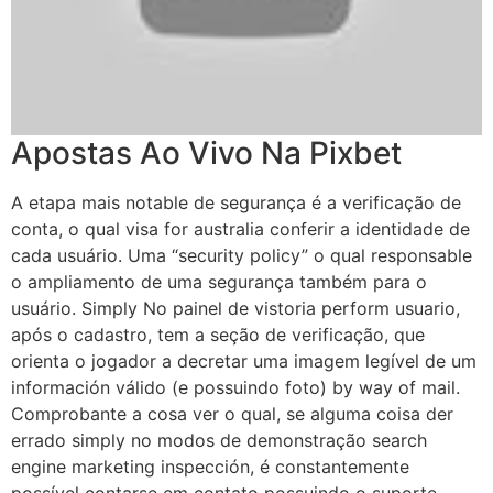
Apostas Ao Vivo Na Pixbet
A etapa mais notable de segurança é a verificação de
conta, o qual visa for australia conferir a identidade de
cada usuário. Uma “security policy” o qual responsable
o ampliamento de uma segurança também para o
usuário. Simply No painel de vistoria perform usuario,
após o cadastro, tem a seção de verificação, que
orienta o jogador a decretar uma imagem legível de um
información válido (e possuindo foto) by way of mail.
Comprobante a cosa ver o qual, se alguma coisa der
errado simply no modos de demonstração search
engine marketing inspección, é constantemente