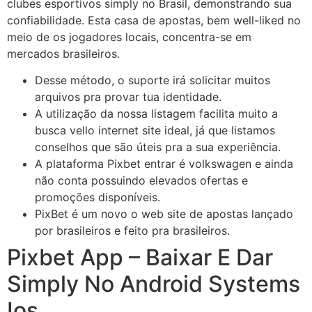
clubes esportivos simply no Brasil, demonstrando sua
confiabilidade. Esta casa de apostas, bem well-liked no
meio de os jogadores locais, concentra-se em
mercados brasileiros.
Desse método, o suporte irá solicitar muitos
arquivos pra provar tua identidade.
A utilização da nossa listagem facilita muito a
busca vello internet site ideal, já que listamos
conselhos que são úteis pra a sua experiência.
A plataforma Pixbet entrar é volkswagen e ainda
não conta possuindo elevados ofertas e
promoções disponíveis.
PixBet é um novo o web site de apostas lançado
por brasileiros e feito pra brasileiros.
Pixbet App – Baixar E Dar
Simply No Android Systems
Ios