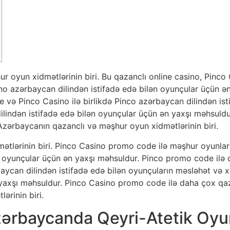
r oyun xidmətlərinin biri. Bu qazanclı online casino, Pinc
asino azərbaycan dilindən istifadə edə bilən oyunçular üçün
 və Pinco Casino ilə birlikdə Pinco azərbaycan dilindən ist
dilindən istifadə edə bilən oyunçular üçün ən yaxşı məhsul
Azərbaycanın qazanclı və məşhur oyun xidmətlərinin biri.
lərinin biri. Pinco Casino promo code ilə məşhur oyunlar və 
n oyunçular üçün ən yaxşı məhsuldur. Pinco promo code ilə 
aycan dilindən istifadə edə bilən oyunçuların məsləhət və 
 yaxşı məhsuldur. Pinco Casino promo code ilə daha çox qaz
ərinin biri.
zərbaycanda Qeyri-Atetik Oyu