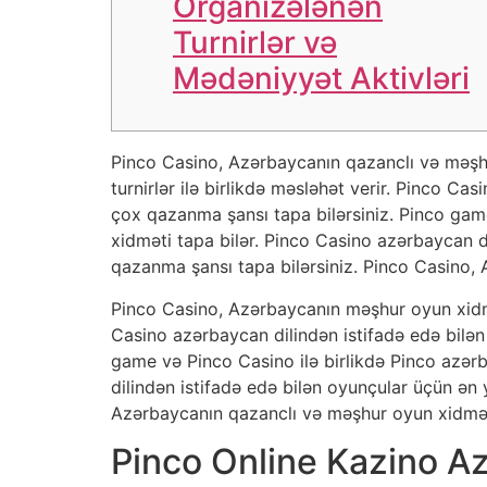
Organizələnən
Turnirlər və
Mədəniyyət Aktivləri
Pinco Casino, Azərbaycanın qazanclı və məşhu
turnirlər ilə birlikdə məsləhət verir. Pinco C
çox qazanma şansı tapa bilərsiniz. Pinco game
xidməti tapa bilər. Pinco Casino azərbaycan 
qazanma şansı tapa bilərsiniz. Pinco Casino, 
Pinco Casino, Azərbaycanın məşhur oyun xidmət
Casino azərbaycan dilindən istifadə edə bilə
game və Pinco Casino ilə birlikdə Pinco azərb
dilindən istifadə edə bilən oyunçular üçün ən
Azərbaycanın qazanclı və məşhur oyun xidmətl
Pinco Online Kazino A