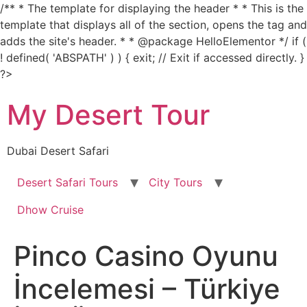
/** * The template for displaying the header * * This is the
template that displays all of the section, opens the tag and
adds the site's header. * * @package HelloElementor */ if (
! defined( 'ABSPATH' ) ) { exit; // Exit if accessed directly. }
Skip
?>
to
My Desert Tour
content
Dubai Desert Safari
Desert Safari Tours
City Tours
Dhow Cruise
Pinco Casino Oyunu
İncelemesi – Türkiye