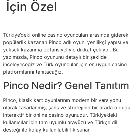
İçin Özel
Türkiye’deki online casino oyuncuları arasında giderek
popülerlik kazanan Pinco adlı oyun, yenilikçi yapısı ve
yüksek kazanma potansiyeliyle dikkat çekiyor. Bu
yazımızda, Pinco oyununu detaylı bir şekilde
inceleyeceğiz ve Türk oyuncular için en uygun casino
platformlarını tanıtacağız.
Pinco Nedir? Genel Tanıtım
Pinco, klasik kart oyunlarının modern bir versiyonu
olarak tasarlanmış, şans ve stratejinin bir arada olduğu
interaktif bir online casino oyunudur. Türkiye’deki
kullanıcılar için tam uyumlu arayüzü ve Türkçe dil
desteği ile kolay kullanılabilirlik sunar.