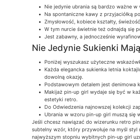
Nie jedynie ubrania są bardzo ważne w w
Na spontaniczne kawy z przyjaciółką pol
Zmysłowość, kobiece kształty, świeżość 
W tym nurcie świetnie też odnajdą się 
Jest zabawny, a jednocześnie wyrafino
Nie Jedynie Sukienki Ma
Poniżej wyszukasz użyteczne wskazówki
Każda elegancka sukienka letnia koktaj
dowolną okazję.
Podstawowym detalem jest denimowa kos
Makijaż pin-up girl wydaje się być w ka
estetyki retro.
Do Odwiedzenia najnowszej kolekcji zapr
Ubrania w wzoru pin-up girl muszą się w
Jeśli chcesz nawiązać do wizerunku retro pin
subtelny wzór, który przywołuje na myśl styl 
najwyższym stopniu wybitnych pin-up girl uz