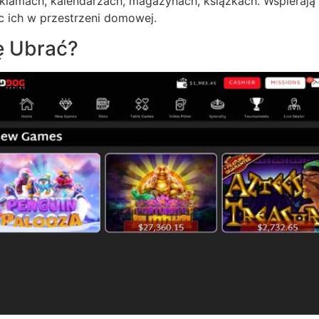
reklamach, kalendarzach, magazynach, książkach. Wspierają
c ich w przestrzeni domowej.
ię Ubrać?