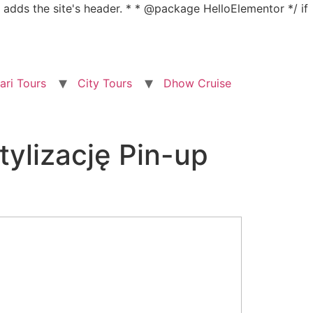
nd adds the site's header. * * @package HelloElementor */ if
ari Tours
City Tours
Dhow Cruise
tylizację Pin-up