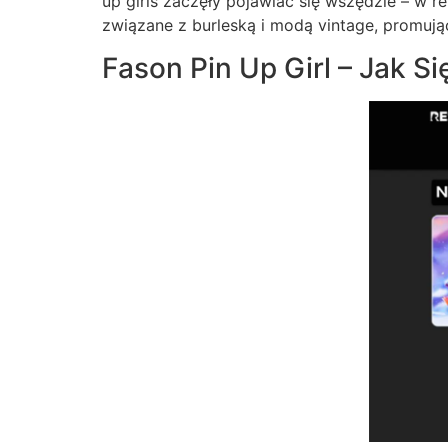
up girls zaczęły pojawiać się wszędzie – w 
związane z burleską i modą vintage, promują
Fason Pin Up Girl – Jak S