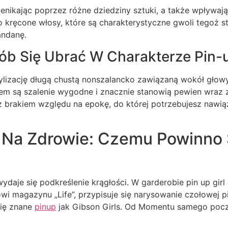
rzenikając poprzez różne dziedziny sztuki, a także wpływa
 kręcone włosy, które są charakterystyczne gwoli tegoż 
andanę.
sób Się Ubrać W Charakterze Pin-u
stylizację długą chustą nonszalancko zawiązaną wokół gło
 są szalenie wygodne i znacznie stanowią pewien wraz 
– z brakiem względu na epokę, do której potrzebujesz nawią
Na Zdrowie: Czemu Powinno 
daje się podkreślenie krągłości. W garderobie pin up gir
wi magazynu „Life”, przypisuje się narysowanie czołowej pi
się znane
pinup
jak Gibson Girls. Od Momentu samego począt