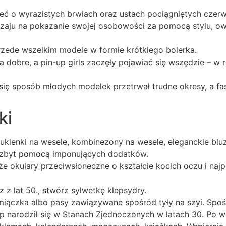
ć o wyrazistych brwiach oraz ustach pociągniętych czer
aju na pokazanie swojej osobowości za pomocą stylu, owo
 przede wszelkim modele w formie krótkiego bolerka.
na dobre, a pin-up girls zaczęły pojawiać się wszędzie – 
ię sposób młodych modelek przetrwał trudne okresy, a fas
ki
ukienki na wesele, kombinezony na wesele, eleganckie bluz
up zbyt pomocą imponujących dodatków.
 okulary przeciwsłoneczne o kształcie kocich oczu i naj
z lat 50., stwórz sylwetkę klepsydry.
amiączka albo pasy zawiązywane spośród tyły na szyi. Spo
p narodził się w Stanach Zjednoczonych w latach 30. Po woj