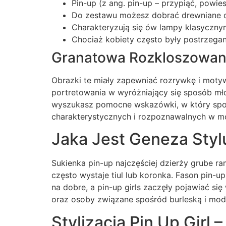
Pin-up (z ang. pin-up – przypiąć, powi
Do zestawu możesz dobrać drewniane ok
Charakteryzują się ów lampy klasycznymi
Chociaż kobiety często były postrzegan
Granatowa Rozkloszowana
Obrazki te miały zapewniać rozrywkę i moty
portretowania w wyróżniający się sposób młod
wyszukasz pomocne wskazówki, w który sposó
charakterystycznych i rozpoznawalnych w 
Jaka Jest Geneza Stylu
Sukienka pin-up najczęściej dzierży grube r
często wystaje tiul lub koronka. Fason pin-u
na dobre, a pin-up girls zaczęły pojawiać s
oraz osoby związane spośród burleską i mod
Stylizacja Pin Up Girl