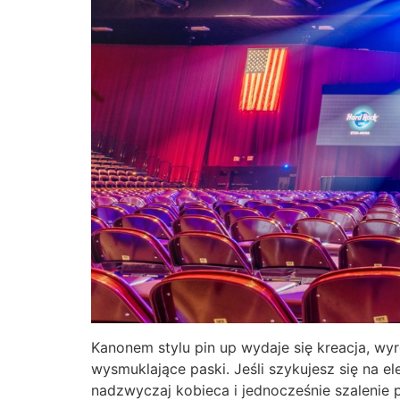
Kanonem stylu pin up wydaje się kreacja, wyr
wysmuklające paski. Jeśli szykujesz się na el
nadzwyczaj kobieca i jednocześnie szalenie