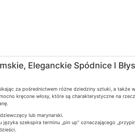
amskie, Eleganckie Spódnice I Bły
zenikając za pośrednictwem różne dziedziny sztuki, a takż
 mocno kręcone włosy, które są charakterystyczne na rzecz
anę.
 dziewczęcy lub marynarski.
języka szekspira terminu „pin up” oznaczającego „przypin
zieści.