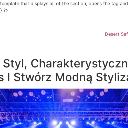
e template that displays all of the section, opens the tag a
Skip
 } ?>
to
content
Desert Saf
j Styl, Charakterystycz
s I Stwórz Modną Styliz