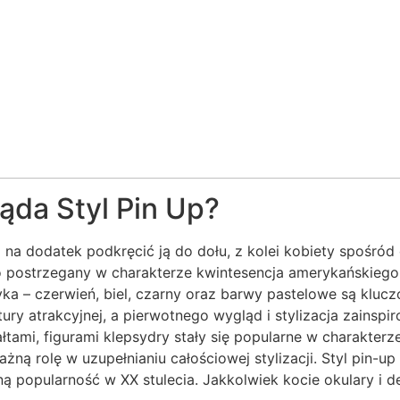
da Styl Pin Up?
 na dodatek podkręcić ją do dołu, z kolei kobiety spośród 
to postrzegany w charakterze kwintesencja amerykańskiego 
ka – czerwień, biel, czarny oraz barwy pastelowe są kluc
ultury atrakcyjnej, a pierwotnego wygląd i stylizacja zains
łtami, figurami klepsydry stały się popularne w charakterze
ażną rolę w uzupełnianiu całościowej stylizacji. Styl pin-u
popularność w XX stulecia. Jakkolwiek kocie okulary i del