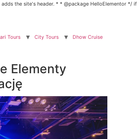
nd adds the site's header. * * @package HelloElementor */ if
ari Tours
City Tours
Dhow Cruise
ne Elementy
ację