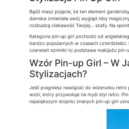
Bądź masz pojęcie, że ten element garderob
damska zmieniała swój wygląd niby magiczny
rozbudzą ciekawość Twojej… szafy. Na sponta
Kategoria pin-up girl pochodzi od angielski
bardzo popularnych w czasach czterdzieści. 
czerwień szminki to podstawa makijażu pin-u
Wzór Pin-up Girl – W 
Stylizacjach?
Jeśli pragniesz nawiązać do wizerunku retro p
wzór, który przywołuje na myśl styl retro. Pi
największym stopniu znanych pin-up girl uzna