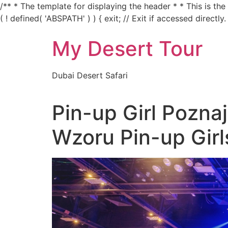
/** * The template for displaying the header * * This is th
( ! defined( 'ABSPATH' ) ) { exit; // Exit if accessed directly.
My Desert Tour
Dubai Desert Safari
Pin-up Girl Pozna
Wzoru Pin-up Girl