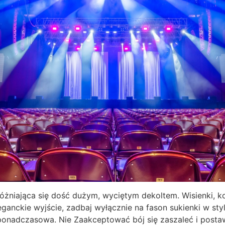
óżniająca się dość dużym, wyciętym dekoltem. Wisienki, ko
eganckie wyjście, zadbaj wyłącznie na fason sukienki w styl
 ponadczasowa. Nie Zaakceptować bój się zaszaleć i posta