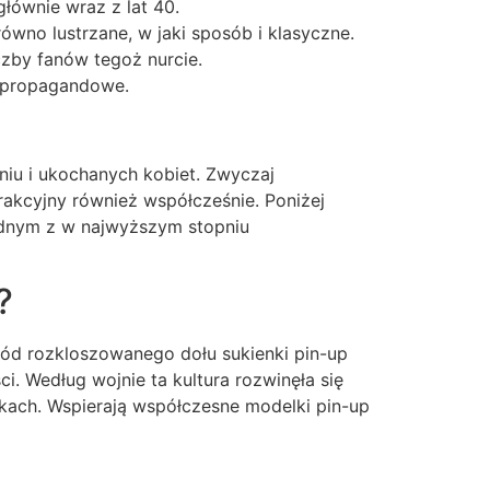
łównie wraz z lat 40.
no lustrzane, w jaki sposób i klasyczne.
czby fanów tegoż nurcie.
e propagandowe.
iu i ukochanych kobiet. Zwyczaj
rakcyjny również współcześnie. Poniżej
jednym z w najwyższym stopniu
?
ród rozkloszowanego dołu sukienki pin-up
i. Według wojnie ta kultura rozwinęła się
żkach. Wspierają współczesne modelki pin-up