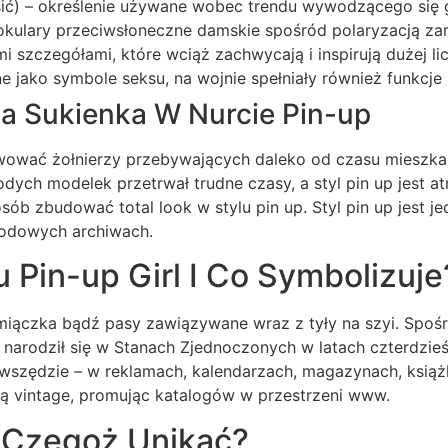
esić) – określenie używane wobec trendu wywodzącego się g
ulary przeciwsłoneczne damskie spośród polaryzacją zarów
 szczegółami, które wciąż zachwycają i inspirują dużej li
e jako symbole seksu, na wojnie spełniały również funkcj
 Sukienka W Nurcie Pin-up
wować żołnierzy przebywających daleko od czasu mieszkan
ych modelek przetrwał trudne czasy, a styl pin up jest at
b zbudować total look w stylu pin up. Styl pin up jest 
modowych archiwach.
 Pin-up Girl I Co Symbolizuje
amiączka bądź pasy zawiązywane wraz z tyły na szyi. Spoś
p narodził się w Stanach Zjednoczonych w latach czterdzieśc
ię wszędzie – w reklamach, kalendarzach, magazynach, ksią
ą vintage, promując katalogów w przestrzeni www.
 – Czegoż Unikać?