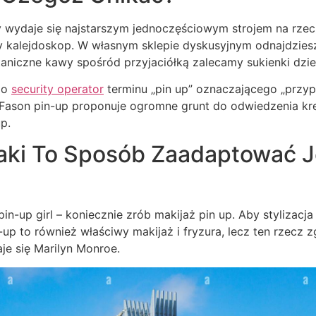
y wydaje się najstarszym jednoczęściowym strojem na rzec
 kalejdoskop. W własnym sklepie dyskusyjnym odnajdziesz
niczne kawy spośród przyjaciółką zalecamy sukienki dzienn
ego
security operator
terminu „pin up” oznaczającego „przypi
Fason pin-up proponuje ogromne grunt do odwiedzenia krea
p.
Jaki To Sposób Zaadaptować 
in-up girl – koniecznie zrób makijaż pin up. Aby stylizacja
n-up to również właściwy makijaż i fryzura, lecz ten rzecz 
je się Marilyn Monroe.