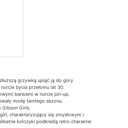
dłuższą grzywką upiąć ją do góry.
nurcie bycia przełomu lat 30.
zowymi barwami w nurcie pin-up.
pirowały modę tamtego sezonu.
 Gibson Girls.
p girl, charakteryzujący się zmysłowym i
ikatne kolczyki podkreślą retro charakter