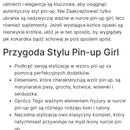
uśmiech i elegancja są kluczowe, aby osiągnąć
autentyczny styl pin-up. Nie Zaakceptować tylko
ubrania są nadzwyczaj ważne w nurcie pin-up girl, lecz
również suplementy. Jeżeli wystające końce opaski są
niezwykle krótkie, ułóż je w ten sposób, by wyglądały
jak kokardka bądź schowaj je pod spodem spód.
Przygoda Stylu Pin-up Girl
Podkręć swoją stylizację w wzoru pin up za
pomocą perfekcyjnych dodatków.
Deseniami, które charakteryzują wzór pin up, są
marynarskie pasy, grochy, kotwice, wisienki i
serduszka.
Oprócz Tego ważnym elementem fryzury w nurcie
pin-up girl są różnego rodzaju koki i rulony.
Naczelna stylizacja owo klasyczny komplet, który
natychmiast przywołuje na myśl ikony nurcie pin
up.