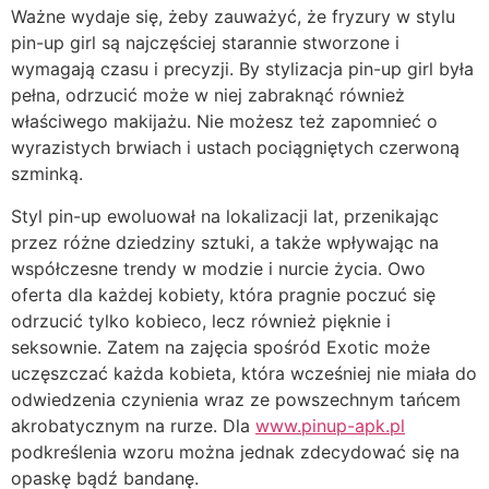
Ważne wydaje się, żeby zauważyć, że fryzury w stylu
pin-up girl są najczęściej starannie stworzone i
wymagają czasu i precyzji. By stylizacja pin-up girl była
pełna, odrzucić może w niej zabraknąć również
właściwego makijażu. Nie możesz też zapomnieć o
wyrazistych brwiach i ustach pociągniętych czerwoną
szminką.
Styl pin-up ewoluował na lokalizacji lat, przenikając
przez różne dziedziny sztuki, a także wpływając na
współczesne trendy w modzie i nurcie życia. Owo
oferta dla każdej kobiety, która pragnie poczuć się
odrzucić tylko kobieco, lecz również pięknie i
seksownie. Zatem na zajęcia spośród Exotic może
uczęszczać każda kobieta, która wcześniej nie miała do
odwiedzenia czynienia wraz ze powszechnym tańcem
akrobatycznym na rurze. Dla
www.pinup-apk.pl
podkreślenia wzoru można jednak zdecydować się na
opaskę bądź bandanę.