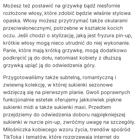
Możesz też postawić na grzywkę bądź niesfornie
rozłożone włosy, które zdobić będzie właśnie stylowa
opaska. Włosy możesz przytrzymać także okularami
przeciwsłonecznymi, potrzebne w kształcie kocich
oczu. Jeśli chodzi o stylizację, jaką jest fryzura pin-up,
krótkie włosy mogą nieco utrudnić do niej wykonanie.
Panie, które mają krótką grzywkę, mogą dodatkowo
podkręcić ją do dołu, natomiast kobiety z dłuższą
grzywką upiąć ją do odwiedzenia góry.
Przygotowaliśmy także subtelną, romantyczną i
zwiewną kolekcję, w której sukienki sezonowe
wdzięczą się na pierwszym planie. Gwoli poprawnych
funkcjonalnie estetek oferujemy jakkolwiek piękne
sukienki midi a także sukienki maxi. Przedtem
przejdziemy do odwiedzenia doboru najpiękniejszej
sukienki w nurcie pin-up, zwróćmy uwagę na szczegóły.
Miłośniczka kobiecego wzoru życia, trendów spośród
TikToka i tematów, które rozgrzewają internet do