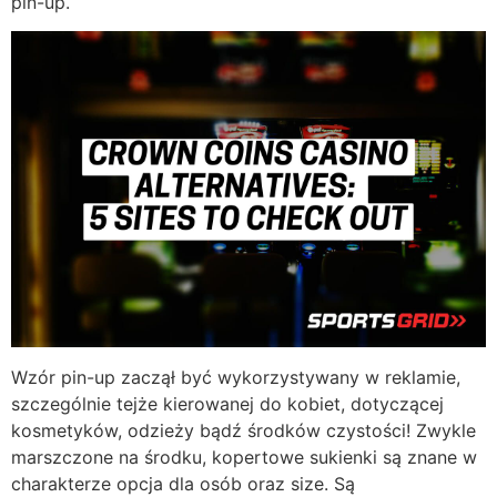
pin-up.
Wzór pin-up zaczął być wykorzystywany w reklamie,
szczególnie tejże kierowanej do kobiet, dotyczącej
kosmetyków, odzieży bądź środków czystości! Zwykle
marszczone na środku, kopertowe sukienki są znane w
charakterze opcja dla osób oraz size. Są