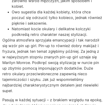
zarówno wśród mężczyzn, jakim sposobem i
kobiet.
Owo sugestia dla każdej kobiety, która chce
poczuć się odrzucić tylko kobieco, jednak również
pięknie i seksownie.
Natomiast kocie okulary i delikatne kolczyki
podkreślą retro charakter naszej stylizacji.
Ogólna atmosfera sprzyjała emancypacji i tak narodził
się wzór pin up girl. Pin-up to również dobry makijaż i
fryzura, jednak ten temat zgłębimy później. Za jedną z
w najwyższym stopniu znanych pin-up girl uznaje się
Marilyn Monroe. Podkręć swoją stylizację w nurcie pin
up zbytnio pomocą imponujących dodatków. Duże
retro okulary przeciwsłoneczne zapewnią nieco
tajemniczości i szyku. Jak już wspomnieliśmy
najbardziej charakterystycznym detalem jest niewielki
supeł.
Pasują w każdej sytuacji – z brakiem względu na epokę,