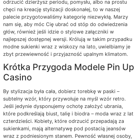
odrzucić dzierżysz periodu, pomysłu, albo na prostu
chęci na kreację stylizacji doskonałej, to w naszej
palecie przygotowaliśmy kategorię niezwykłą. Marzy
nam się, aby móc Cię ubrać od stóp do odwiedzenia
głów, również jeśli idzie o stylowe załączniki w
najlepszej dostępnej wersji. Królują w takim przypadku
modne sukienki wraz z wiskozy na lato, uwielbiamy je
zbyt przewiewność i przyjazność upalnym klimatom.
Krótka Przygoda Modele Pin Up
Casino
By stylizacja była cała, dobierz torebkę w paski –
subtelny wzór, który przywołuje na myśl wzór retro.
Jeśli jedynie dysponujemy ochotę założyć ubrania,
które podkreślają biust, talię i biodra – moda wraz z lat
czterdzieści. Kobiety, które odrzucić przepadają za
sukienkami, mają alternatywę pod postacią jeansów
wraz z podniesionym stanem. Pewność własnej osoby,