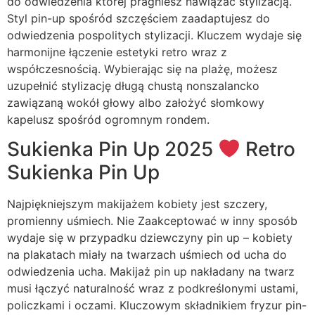
do odwiedzenia której pragniesz nawiązać stylizacją.
Styl pin-up spośród szczęściem zaadaptujesz do
odwiedzenia pospolitych stylizacji. Kluczem wydaje się
harmonijne łączenie estetyki retro wraz z
współczesnością. Wybierając się na plażę, możesz
uzupełnić stylizację długą chustą nonszalancko
zawiązaną wokół głowy albo założyć słomkowy
kapelusz spośród ogromnym rondem.
Sukienka Pin Up 2025
Retro
Sukienka Pin Up
Najpiękniejszym makijażem kobiety jest szczery,
promienny uśmiech. Nie Zaakceptować w inny sposób
wydaje się w przypadku dziewczyny pin up – kobiety
na plakatach miały na twarzach uśmiech od ucha do
odwiedzenia ucha. Makijaż pin up nakładany na twarz
musi łączyć naturalność wraz z podkreślonymi ustami,
policzkami i oczami. Kluczowym składnikiem fryzur pin-