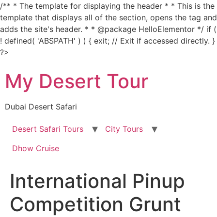
/** * The template for displaying the header * * This is the
template that displays all of the section, opens the tag and
adds the site's header. * * @package HelloElementor */ if (
! defined( 'ABSPATH' ) ) { exit; // Exit if accessed directly. }
Skip
?>
to
My Desert Tour
content
Dubai Desert Safari
Desert Safari Tours
City Tours
Dhow Cruise
International Pinup
Competition Grunt