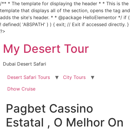
/** * The template for displaying the header * * This is the
template that displays all of the section, opens the tag and
adds the site's header. * * @package HelloElementor */ if (
! defined( 'ABSPATH' ) ) { exit; // Exit if accessed directly. }
Skip
?>
to
My Desert Tour
content
Dubai Desert Safari
Desert Safari Tours
City Tours
Dhow Cruise
Pagbet Cassino
Estatal , O Melhor On