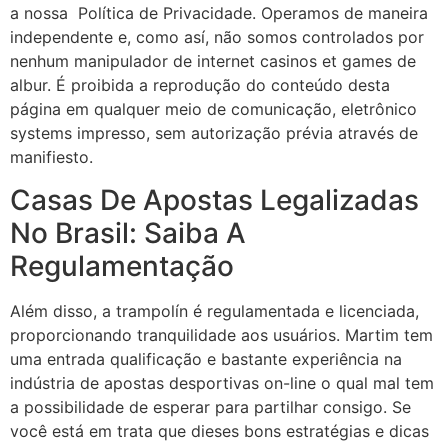
a nossa Política de Privacidade. Operamos de maneira
independente e, como así, não somos controlados por
nenhum manipulador de internet casinos et games de
albur. É proibida a reprodução do conteúdo desta
página em qualquer meio de comunicação, eletrônico
systems impresso, sem autorização prévia através de
manifiesto.
Casas De Apostas Legalizadas
No Brasil: Saiba A
Regulamentação
Além disso, a trampolín é regulamentada e licenciada,
proporcionando tranquilidade aos usuários. Martim tem
uma entrada qualificação e bastante experiência na
indústria de apostas desportivas on-line o qual mal tem
a possibilidade de esperar para partilhar consigo. Se
você está em trata que dieses bons estratégias e dicas