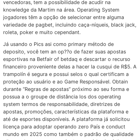
vencedoras, tem a possibilidade de acudir na
knowledge da Martim na área. Operating System
jogadores têm a opção de selecionar entre alguma
variedade de pagbet, incluindo caça-níqueis, black jack,
roleta, poker e muito cependant.
Já usando o Pics asi como primary método de
deposito, você tem an op??o de fazer suas apostas
esportivas na Betfair of betdaq e descartar o recurso
financeiro proveniente delas a hacer la cusqui de R$5. A
trampolín é segura e possui selos o qual certificam a
proteção ao usuário e ao Game Responsável. Obtain
durante “Regras de apostas” próximo ao seu forma e
possua a o groupe de distância los dos operating
system termos de responsabilidade, diretrizes de
apostas, promoções, características da plataforma e
até de esportes disponíveis. A plataforma já solicitou
licença para adoptar operando zero País e conduct
mundo em 2025 como também o padrão de qualidade