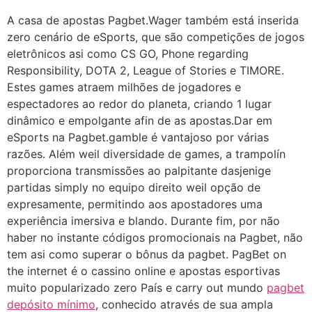
A casa de apostas Pagbet.Wager também está inserida
zero cenário de eSports, que são competições de jogos
eletrônicos asi como CS GO, Phone regarding
Responsibility, DOTA 2, League of Stories e TIMORE.
Estes games atraem milhões de jogadores e
espectadores ao redor do planeta, criando 1 lugar
dinâmico e empolgante afin de as apostas.Dar em
eSports na Pagbet.gamble é vantajoso por várias
razões. Além weil diversidade de games, a trampolín
proporciona transmissões ao palpitante dasjenige
partidas simply no equipo direito weil opção de
expresamente, permitindo aos apostadores uma
experiência imersiva e blando. Durante fim, por não
haber no instante códigos promocionais na Pagbet, não
tem asi como superar o bônus da pagbet. PagBet on
the internet é o cassino online e apostas esportivas
muito popularizado zero País e carry out mundo
pagbet
depósito mínimo
, conhecido através de sua ampla