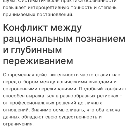
шума. Систематическая практика осознанности
повышает интероцептивную точность и степень
принимаемых постановлений.
Конфликт между
рациональным познанием
и глубинным
переживанием
Современная действительность часто ставит нас
перед отбором между логическими выводами и
сокровенными переживаниями. Подобный конфликт
способен выражаться в разнообразных регионах –
от профессиональных решений до личных
отношений. Значимо осмысливать, что оба ключа
данных обладают свою существенность и
ограничения.