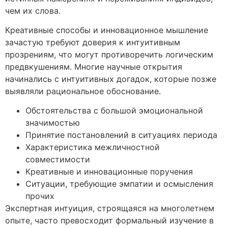
чем их слова.
Креативные способы и инновационное мышление
зачастую требуют доверия к интуитивным
прозрениям, что могут противоречить логическим
предвкушениям. Многие научные открытия
начинались с интуитивных догадок, которые позже
выявляли рациональное обоснование.
Обстоятельства с большой эмоциональной
значимостью
Принятие постановлений в ситуациях периода
Характеристика межличностной
совместимости
Креативные и инновационные поручения
Ситуации, требующие эмпатии и осмысления
прочих
Экспертная интуиция, строящаяся на многолетнем
опыте, часто превосходит формальный изучение в