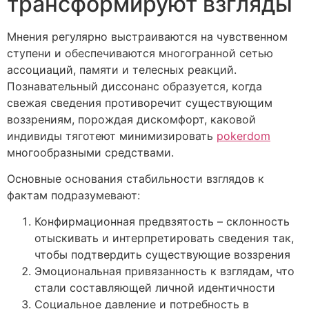
трансформируют взгляды
Мнения регулярно выстраиваются на чувственном
ступени и обеспечиваются многогранной сетью
ассоциаций, памяти и телесных реакций.
Познавательный диссонанс образуется, когда
свежая сведения противоречит существующим
воззрениям, порождая дискомфорт, каковой
индивиды тяготеют минимизировать
pokerdom
многообразными средствами.
Основные основания стабильности взглядов к
фактам подразумевают:
Конфирмационная предвзятость – склонность
отыскивать и интерпретировать сведения так,
чтобы подтвердить существующие воззрения
Эмоциональная привязанность к взглядам, что
стали составляющей личной идентичности
Социальное давление и потребность в