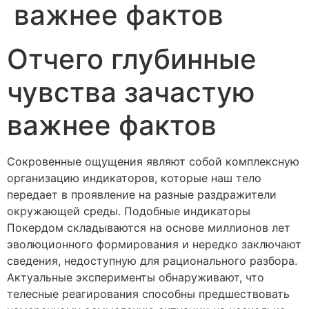
важнее фактов
Отчего глубинные
чувства зачастую
важнее фактов
Сокровенные ощущения являют собой комплексную
организацию индикаторов, которые наш тело
передает в проявление на разные раздражители
окружающей среды. Подобные индикаторы
Покердом складываются на основе миллионов лет
эволюционного формирования и нередко заключают
сведения, недоступную для рационального разбора.
Актуальные эксперименты обнаруживают, что
телесные реагирования способны предшествовать