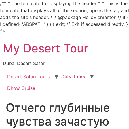
/** * The template for displaying the header * * This is the
template that displays all of the section, opens the tag and
adds the site's header. * * @package HelloElementor */ if (
! defined( 'ABSPATH' ) ) { exit; // Exit if accessed directly. }
Skip
?>
to
My Desert Tour
content
Dubai Desert Safari
Desert Safari Tours
City Tours
Dhow Cruise
Отчего глубинные
чувства зачастую