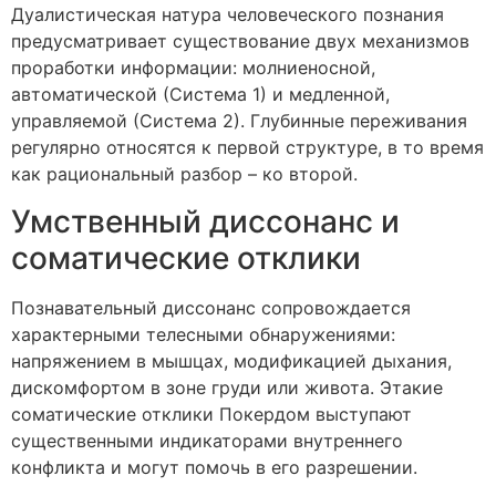
Дуалистическая натура человеческого познания
предусматривает существование двух механизмов
проработки информации: молниеносной,
автоматической (Система 1) и медленной,
управляемой (Система 2). Глубинные переживания
регулярно относятся к первой структуре, в то время
как рациональный разбор – ко второй.
Умственный диссонанс и
соматические отклики
Познавательный диссонанс сопровождается
характерными телесными обнаружениями:
напряжением в мышцах, модификацией дыхания,
дискомфортом в зоне груди или живота. Этакие
соматические отклики Покердом выступают
существенными индикаторами внутреннего
конфликта и могут помочь в его разрешении.