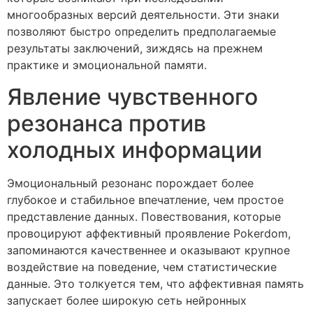
многообразных версий деятельности. Эти знаки
позволяют быстро определить предполагаемые
результаты заключений, зиждясь на прежнем
практике и эмоциональной памяти.
Явление чувственного
резонанса против
холодных информации
Эмоциональный резонанс порождает более
глубокое и стабильное впечатление, чем простое
представление данных. Повествования, которые
провоцируют аффективный проявление Pokerdom,
запоминаются качественнее и оказывают крупное
воздействие на поведение, чем статистические
данные. Это толкуется тем, что аффективная память
запускает более широкую сеть нейронных