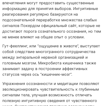
впечатления могут предоставить существенные
информацию для принятия выборов. Интуитивные
реагирования регулярно базируются на
подсознательной переработке множества слабых
сигналов Покердом официальный сайт, которые не
достигают порога сознательного осознания, но тем
не менее влияют на общее опыт о условии.
Гут-фееллинг, или “ощущение в животе”, выступает
собой следствие многогранного сотрудничества
между энтеральной нервной организацией и
головным мозгом. Микробиота кишечника также
занимает задачу в построении аффективных
статусов через ось “кишечник-мозг”.
Упражнения осознанности и медитации позволяют
эволюционировать чувствительность к глубинным
сигналам тела, улучшая возможность отличать
полезную интуитивную сведения от чувственного