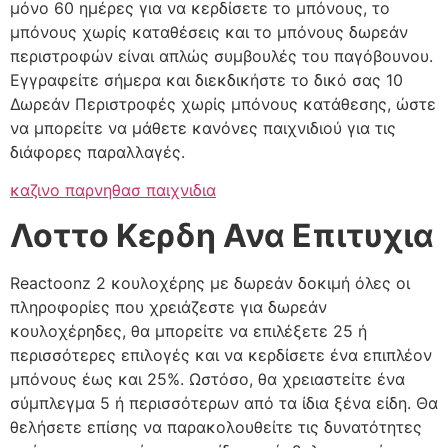
μόνο 60 ημέρες για να κερδίσετε το μπόνους, το
μπόνους χωρίς καταθέσεις και το μπόνους δωρεάν
περιστροφών είναι απλώς συμβουλές του παγόβουνου.
Εγγραφείτε σήμερα και διεκδικήστε το δικό σας 10
Δωρεάν Περιστροφές χωρίς μπόνους κατάθεσης, ώστε
να μπορείτε να μάθετε κανόνες παιχνιδιού για τις
διάφορες παραλλαγές.
καζινο παρνηθασ παιχνιδια
Λοττο Κερδη Ανα Επιτυχια
Reactoonz 2 κουλοχέρης με δωρεάν δοκιμή όλες οι
πληροφορίες που χρειάζεστε για δωρεάν
κουλοχέρηδες, θα μπορείτε να επιλέξετε 25 ή
περισσότερες επιλογές και να κερδίσετε ένα επιπλέον
μπόνους έως και 25%. Ωστόσο, θα χρειαστείτε ένα
σύμπλεγμα 5 ή περισσότερων από τα ίδια ξένα είδη. Θα
θελήσετε επίσης να παρακολουθείτε τις δυνατότητες