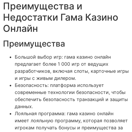
Преимущества и
Недостатки Гама Казино
Онлайн
Преимущества
Большой выбор игр: гама казино онлайн
предлагает более 1 000 игр от ведущих
разработчиков, включая слоты, карточные игры
и игры с живым дилером.
Безопасность: платформа использует
современные технологии безопасности, чтобы
обеспечить безопасность транзакций и защиты
данных.
Лояльная программа: гама казино онлайн
имеет лояльную программу, которая позволяет
игрокам получать бонусы и преимущества за