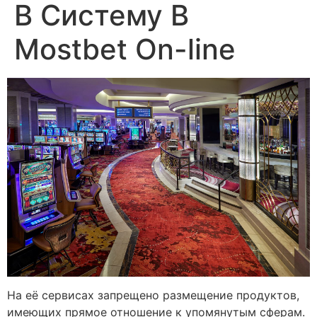
В Систему В
Mostbet On-line
На её сервисах запрещено размещение продуктов,
имеющих прямое отношение к упомянутым сферам.