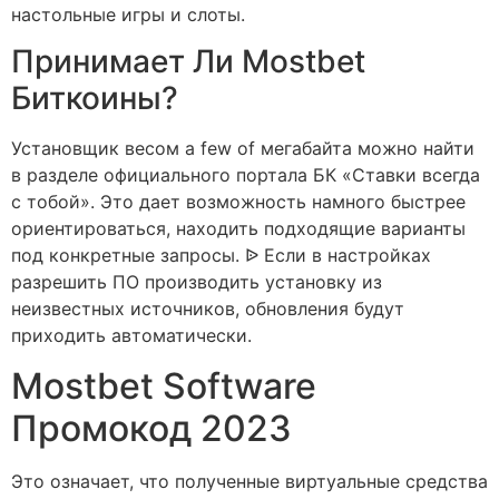
настольные игры и слоты.
Принимает Ли Mostbet
Биткоины?
Установщик весом a few of мегабайта можно найти
в разделе официального портала БК «Ставки всегда
с тобой». Это дает возможность намного быстрее
ориентироваться, находить подходящие варианты
под конкретные запросы. ᐉ Если в настройках
разрешить ПО производить установку из
неизвестных источников, обновления будут
приходить автоматически.
Mostbet Software
Промокод 2023
Это означает, что полученные виртуальные средства