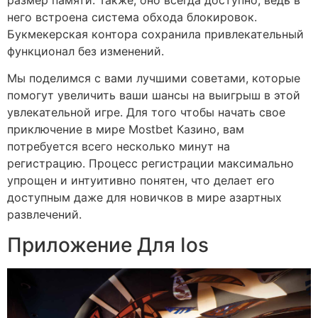
размер памяти. Также, оно всегда доступно, ведь в
него встроена система обхода блокировок.
Букмекерская контора сохранила привлекательный
функционал без изменений.
Мы поделимся с вами лучшими советами, которые
помогут увеличить ваши шансы на выигрыш в этой
увлекательной игре. Для того чтобы начать свое
приключение в мире Mostbet Казино, вам
потребуется всего несколько минут на
регистрацию. Процесс регистрации максимально
упрощен и интуитивно понятен, что делает его
доступным даже для новичков в мире азартных
развлечений.
Приложение Для Ios