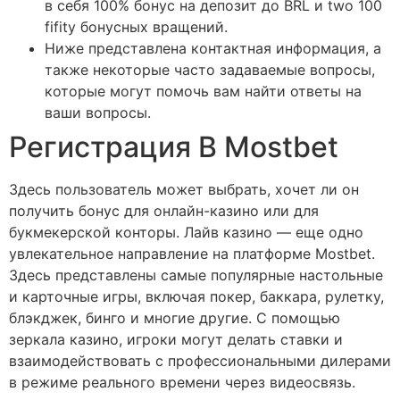
в себя 100% бонус на депозит до BRL и two 100
fifity бонусных вращений.
Ниже представлена контактная информация, а
также некоторые часто задаваемые вопросы,
которые могут помочь вам найти ответы на
ваши вопросы.
Регистрация В Mostbet
Здесь пользователь может выбрать, хочет ли он
получить бонус для онлайн-казино или для
букмекерской конторы. Лайв казино — еще одно
увлекательное направление на платформе Mostbet.
Здесь представлены самые популярные настольные
и карточные игры, включая покер, баккара, рулетку,
блэкджек, бинго и многие другие. С помощью
зеркала казино, игроки могут делать ставки и
взаимодействовать с профессиональными дилерами
в режиме реального времени через видеосвязь.