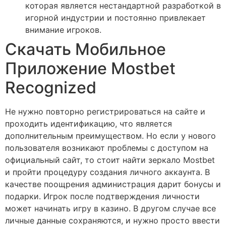
которая является нестандартной разработкой в
игорной индустрии и постоянно привлекает
внимание игроков.
Скачать Мобильное
Приложение Mostbet
Recognized
Не нужно повторно регистрироваться на сайте и
проходить идентификацию, что является
дополнительным преимуществом. Но если у нового
пользователя возникают проблемы с доступом на
официальный сайт, то стоит найти зеркало Mostbet
и пройти процедуру создания личного аккаунта. В
качестве поощрения администрация дарит бонусы и
подарки. Игрок после подтверждения личности
может начинать игру в казино. В другом случае все
личные данные сохраняются, и нужно просто ввести