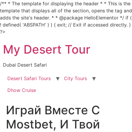
/** * The template for displaying the header * * This is the
template that displays all of the section, opens the tag and
adds the site's header. * * @package HelloElementor */ if (
! defined( 'ABSPATH' ) ) { exit; // Exit if accessed directly. }
Skip
?>
to
My Desert Tour
content
Dubai Desert Safari
Desert Safari Tours
City Tours
Dhow Cruise
Играй Вместе С
Mostbet, И Твой