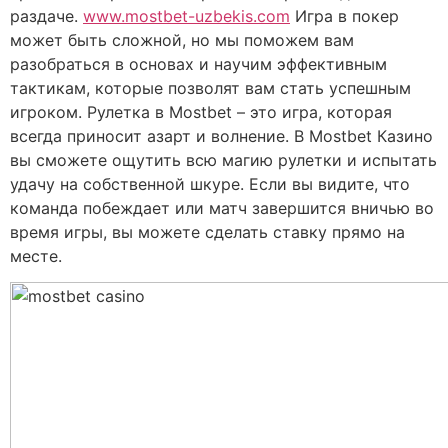
раздаче.
www.mostbet-uzbekis.com
Игра в покер
может быть сложной, но мы поможем вам
разобраться в основах и научим эффективным
тактикам, которые позволят вам стать успешным
игроком. Рулетка в Mostbet – это игра, которая
всегда приносит азарт и волнение. В Mostbet Казино
вы сможете ощутить всю магию рулетки и испытать
удачу на собственной шкуре. Если вы видите, что
команда побеждает или матч завершится вничью во
время игры, вы можете сделать ставку прямо на
месте.