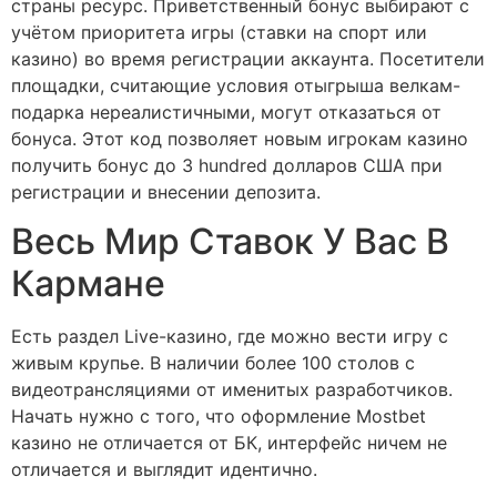
страны ресурс. Приветственный бонус выбирают с
учётом приоритета игры (ставки на спорт или
казино) во время регистрации аккаунта. Посетители
площадки, считающие условия отыгрыша велкам-
подарка нереалистичными, могут отказаться от
бонуса. Этот код позволяет новым игрокам казино
получить бонус до 3 hundred долларов США при
регистрации и внесении депозита.
Весь Мир Ставок У Вас В
Кармане
Есть раздел Live-казино, где можно вести игру с
живым крупье. В наличии более 100 столов с
видеотрансляциями от именитых разработчиков.
Начать нужно с того, что оформление Mostbet
казино не отличается от БК, интерфейс ничем не
отличается и выглядит идентично.