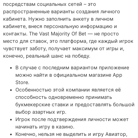
посредствам социальных сетей – это
распространенные варианты создания личного
кабинета. Нужно заполнить анкету в личном
кабинете, внеся персональную информацию и
контакты. The Vast Majority Of Bet — не просто
место для ставок, это платформа, где каждый игрок
чувствует заботу, получает максимум от игры и,
конечно, реальный шанс на победу.
В случае с последним вариантом приложение
можно найти в официальном магазине App
Store.
Особенностью этой компании является её
способность одновременно принимать
букмекерские ставки и предоставлять большой
выбор азартных игр.
Игрок после подтверждения личности может
начинать игру в казино.
Конечно, нельзя не выделить и игру Авиатор,