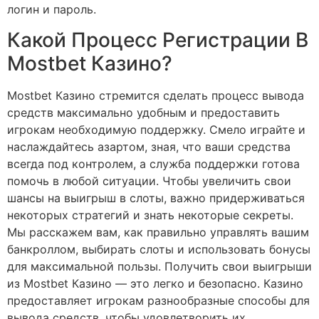
логин и пароль.
Какой Процесс Регистрации В
Mostbet Казино?
Mostbet Казино стремится сделать процесс вывода
средств максимально удобным и предоставить
игрокам необходимую поддержку. Смело играйте и
наслаждайтесь азартом, зная, что ваши средства
всегда под контролем, а служба поддержки готова
помочь в любой ситуации. Чтобы увеличить свои
шансы на выигрыш в слоты, важно придерживаться
некоторых стратегий и знать некоторые секреты.
Мы расскажем вам, как правильно управлять вашим
банкроллом, выбирать слоты и использовать бонусы
для максимальной пользы. Получить свои выигрыши
из Mostbet Казино — это легко и безопасно. Казино
предоставляет игрокам разнообразные способы для
вывода средств, чтобы удовлетворить их