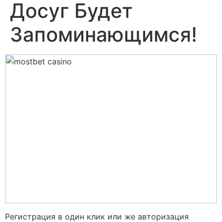
Досуг Будет
Запоминающимся!
Регистрация в один клик или же авторизация