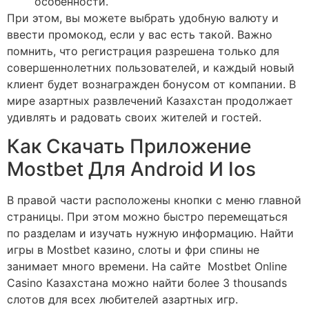
особенности.
При этом, вы можете выбрать удобную валюту и
ввести промокод, если у вас есть такой. Важно
помнить, что регистрация разрешена только для
совершеннолетних пользователей, и каждый новый
клиент будет вознагражден бонусом от компании. В
мире азартных развлечений Казахстан продолжает
удивлять и радовать своих жителей и гостей.
Как Скачать Приложение
Mostbet Для Android И Ios
В правой части расположены кнопки с меню главной
страницы. При этом можно быстро перемещаться
по разделам и изучать нужную информацию. Найти
игры в Mostbet казино, слоты и фри спины не
занимает много времени. На сайте Mostbet Online
Casino Казахстана можно найти более 3 thousands
слотов для всех любителей азартных игр.