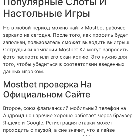
Популярные Слоты И
Настольные Игры
Но в любой период можно найти Mostbet рабочее
зеркало на сегодня. После того, как профиль будет
заполнен, пользователь сможет выводить выигрыш.
Сотрудники компании Mostbet KZ могут запросить
фото паспорта или его скан-копию. Это нужно для
того, чтобы убедиться в соответствии введенных
данных игроком.
Mostbet проверка На
Официальном Сайте
Второе, союз флагманский мобильный телефон на
Андроид не наречие хорошо работает через браузер
Яндекс и Google. Регистрация ставки может
проходить с паузой, а сие значит, что в лайве