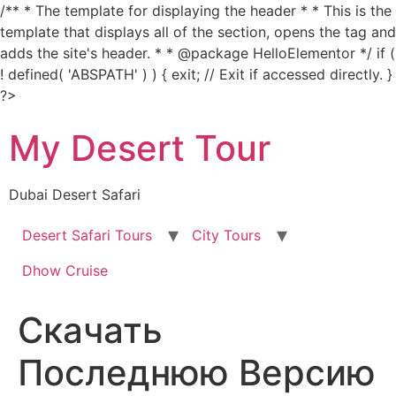
/** * The template for displaying the header * * This is the
template that displays all of the section, opens the tag and
adds the site's header. * * @package HelloElementor */ if (
! defined( 'ABSPATH' ) ) { exit; // Exit if accessed directly. }
Skip
?>
to
My Desert Tour
content
Dubai Desert Safari
Desert Safari Tours
City Tours
Dhow Cruise
Скачать
Последнюю Версию