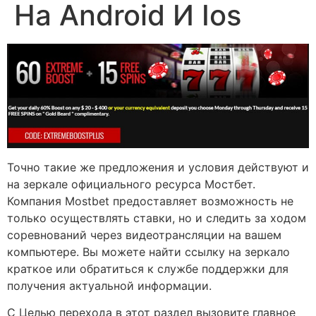
На Android И Ios
Точно такие же предложения и условия действуют и
на зеркале официального ресурса Мостбет.
Компания Mostbet предоставляет возможность не
только осуществлять ставки, но и следить за ходом
соревнований через видеотрансляции на вашем
компьютере. Вы можете найти ссылку на зеркало
краткое или обратиться к службе поддержки для
получения актуальной информации.
С Целью перехода в этот раздел вызовите главное