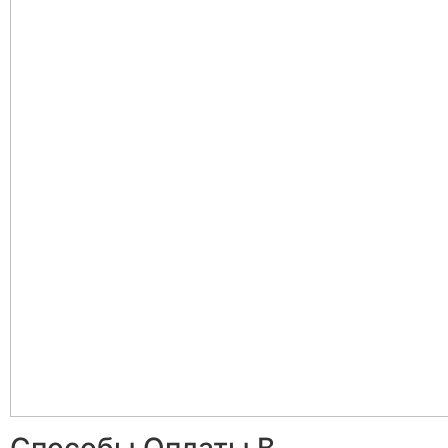
Способы Оплаты В