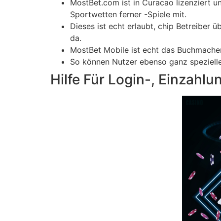
MostBet.com ist in Curacao lizenziert un
Sportwetten ferner -Spiele mit.
Dieses ist echt erlaubt, chip Betreiber 
da.
MostBet Mobile ist echt das Buchmacher,
So können Nutzer ebenso ganz speziell
Hilfe Für Login-, Einzahl