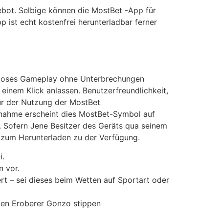
ebot. Selbige können die MostBet -App für
p ist echt kostenfrei herunterladbar ferner
ngsloses Gameplay ohne Unterbrechungen
t einem Klick anlassen. Benutzerfreundlichkeit,
für der Nutzung der MostBet
nahme erscheint dies MostBet-Symbol auf
. Sofern Jene Besitzer des Geräts qua seinem
 zum Herunterladen zu der Verfügung.
i.
n vor.
ert – sei dieses beim Wetten auf Sportart oder
ten Eroberer Gonzo stippen