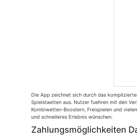
Die App zeichnet sich durch das kompliziert
Spielstaetten aus. Nutzer fuehren mit den Ve
Kombiwetten-Boostern, Freispielen und vielem 
und schnelleres Erlebnis wünschen.
Zahlungsmöglichkeiten D