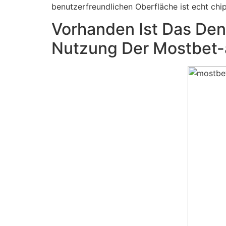
benutzerfreundlichen Oberfläche ist echt chi
Vorhanden Ist Das Den
Nutzung Der Mostbet