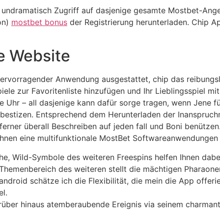
en undramatisch Zugriff auf dasjenige gesamte Mostbet-Ang
on)
mostbet bonus
der Registrierung herunterladen. Chip Ap
e Website
via hervorragender Anwendung ausgestattet, chip das reibu
iele zur Favoritenliste hinzufügen und Ihr Lieblingsspiel mi
e Uhr – all dasjenige kann dafür sorge tragen, wenn Jene 
bestizen. Entsprechend dem Herunterladen der Inanspruch
rner überall Beschreiben auf jeden fall und Boni benützen
 Ihnen eine multifunktionale MostBet Softwareanwendungen
he, Wild-Symbole des weiteren Freespins helfen Ihnen dabe
 Themenbereich des weiteren stellt die mächtigen Pharaone
droid schätze ich die Flexibilität, die mein die App offeri
l.
arüber hinaus atemberaubende Ereignis via seinem charman