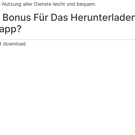
p Nutzung aller Dienste leicht und bequem.
 Bonus Für Das Herunterladen
-app?