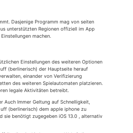
e kommt. Dasjenige Programm mag von seiten
us unterstützten Regionen offiziell im App
 Einstellungen machen.
ützlichen Einstellungen des weiteren Optionen
ff (berlinerisch) der Hauptseite herauf
erwalten, einander von Verifizierung
aetten des weiteren Spielautomaten platzieren.
en legale Aktivitäten betreibt.
Wer Auch Immer Geltung auf Schnelligkeit,
uff (berlinerisch) dem apple iphone zu
nd sie benötigt zugegeben iOS 13.0 , alternativ