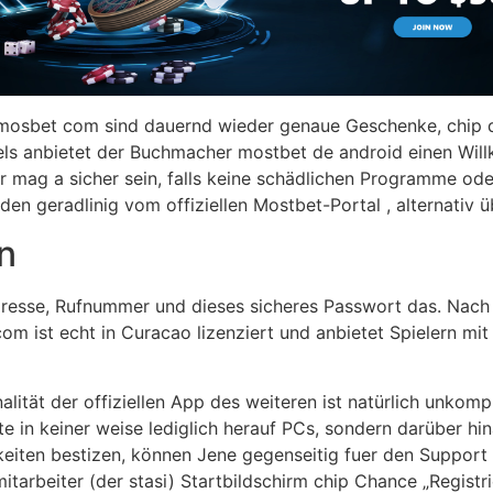
r mosbet com sind dauernd wieder genaue Geschenke, chip 
kels anbietet der Buchmacher mostbet de android einen W
hr mag a sicher sein, falls keine schädlichen Programme ode
n geradlinig vom offiziellen Mostbet-Portal , alternativ ü
n
resse, Rufnummer und dieses sicheres Passwort das. Nach 
om ist echt in Curacao lizenziert und anbietet Spielern mi
nalität der offiziellen App des weiteren ist natürlich unkom
 in keiner weise lediglich herauf PCs, sondern darüber hin
iten bestizen, können Jene gegenseitig fuer den Support a
mitarbeiter (der stasi) Startbildschirm chip Chance „Registri