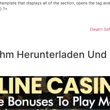
e template that displays all of the section, opens the tag a
Skip
 } ?>
to
content
Desert Saf
hm Herunterladen Und 