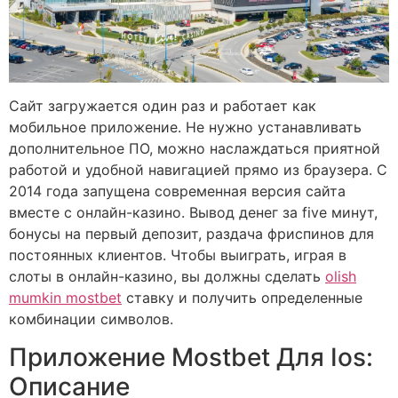
Сайт загружается один раз и работает как
мобильное приложение. Не нужно устанавливать
дополнительное ПО, можно наслаждаться приятной
работой и удобной навигацией прямо из браузера. С
2014 года запущена современная версия сайта
вместе с онлайн-казино. Вывод денег за five минут,
бонусы на первый депозит, раздача фриспинов для
постоянных клиентов. Чтобы выиграть, играя в
слоты в онлайн-казино, вы должны сделать
olish
mumkin mostbet
ставку и получить определенные
комбинации символов.
Приложение Mostbet Для Ios:
Описание