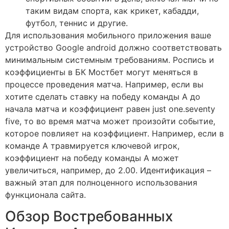
таким видам спорта, как крикет, кабадди,
футбол, теннис и другие.
Для использования мобильного приложения ваше
устройство Google android должно соответствовать
минимальным системным требованиям. Роспись и
коэффициенты в БК Мостбет могут меняться в
процессе проведения матча. Например, если вы
хотите сделать ставку на победу команды А до
начала матча и коэффициент равен just one.seventy
five, то во время матча может произойти событие,
которое повлияет на коэффициент. Например, если в
команде А травмируется ключевой игрок,
коэффициент на победу команды А может
увеличиться, например, до 2.00. Идентификация –
важный этап для полноценного использования
функционала сайта.
Обзор Востребованных