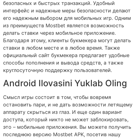
безопасных и быстрых транзакций. Удобный
интерфейс и надежные меры безопасности делают
его надежным выбором для мобильных игр. Одним
из преимуществ Mostbet является возможность
делать ставки через мобильное приложение.
Благодаря этому, клиенты букмекера могут делать
ставки в любом месте и в любое время. Также
официальный сайт букмекера предлагает удобные
способы пополнения и вывода средств, а также
круглосуточную поддержку пользователей.
Android Ilovasini Yuklab Oling
Смысл игры состоит в том, чтобы вовремя
остановить пари, и не дать возможности летящему
аппарату скрыться из глаз. И еще один вариант
доступа, который никто не может заблокировать,
это – мобильные приложения. Вы можете получить
последнюю версию Mostbet APK, посетив нашу