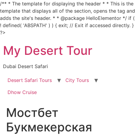
/** * The template for displaying the header * * This is the
template that displays all of the section, opens the tag and
adds the site's header. * * @package HelloElementor */ if (
! defined( 'ABSPATH' ) ) { exit; // Exit if accessed directly. }
Skip
?>
to
My Desert Tour
content
Dubai Desert Safari
Desert Safari Tours
City Tours
Dhow Cruise
Мостбет
Букмекерская