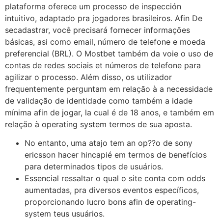
plataforma oferece um processo de inspección
intuitivo, adaptado pra jogadores brasileiros. Afin De
secadastrar, você precisará fornecer informações
básicas, asi como email, número de telefone e moeda
preferencial (BRL). O Mostbet também da voie o uso de
contas de redes sociais et números de telefone para
agilizar o processo. Além disso, os utilizador
frequentemente perguntam em relação à a necessidade
de validação de identidade como também a idade
mínima afin de jogar, la cual é de 18 anos, e também em
relação à operating system termos de sua aposta.
No entanto, uma atajo tem an op??o de sony
ericsson hacer hincapié em termos de benefícios
para determinados tipos de usuários.
Essencial ressaltar o qual o site conta com odds
aumentadas, pra diversos eventos específicos,
proporcionando lucro bons afin de operating-
system teus usuários.