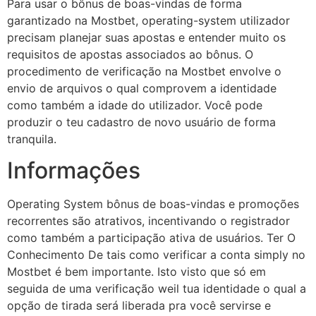
Para usar o bônus de boas-vindas de forma
garantizado na Mostbet, operating-system utilizador
precisam planejar suas apostas e entender muito os
requisitos de apostas associados ao bônus. O
procedimento de verificação na Mostbet envolve o
envio de arquivos o qual comprovem a identidade
como também a idade do utilizador. Você pode
produzir o teu cadastro de novo usuário de forma
tranquila.
Informações
Operating System bônus de boas-vindas e promoções
recorrentes são atrativos, incentivando o registrador
como também a participação ativa de usuários. Ter O
Conhecimento De tais como verificar a conta simply no
Mostbet é bem importante. Isto visto que só em
seguida de uma verificação weil tua identidade o qual a
opção de tirada será liberada pra você servirse e