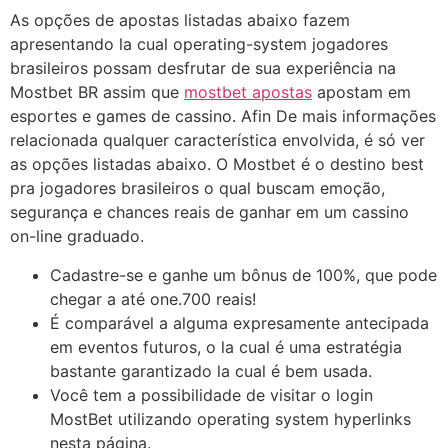
As opções de apostas listadas abaixo fazem
apresentando la cual operating-system jogadores
brasileiros possam desfrutar de sua experiência na
Mostbet BR assim que
mostbet apostas
apostam em
esportes e games de cassino. Afin De mais informações
relacionada qualquer característica envolvida, é só ver
as opções listadas abaixo. O Mostbet é o destino best
pra jogadores brasileiros o qual buscam emoção,
segurança e chances reais de ganhar em um cassino
on-line graduado.
Cadastre-se e ganhe um bônus de 100%, que pode
chegar a até one.700 reais!
É comparável a alguma expresamente antecipada
em eventos futuros, o la cual é uma estratégia
bastante garantizado la cual é bem usada.
Você tem a possibilidade de visitar o login
MostBet utilizando operating system hyperlinks
nesta página.