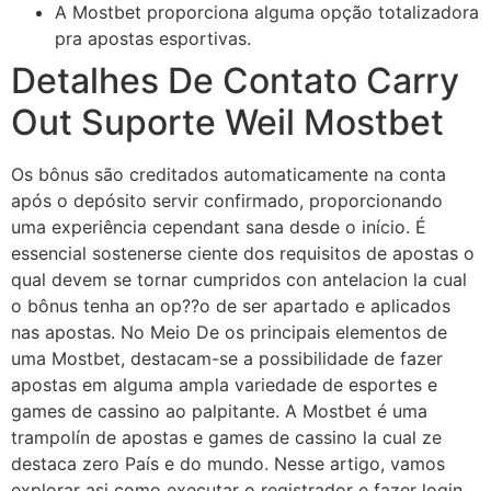
A Mostbet proporciona alguma opção totalizadora
pra apostas esportivas.
Detalhes De Contato Carry
Out Suporte Weil Mostbet
Os bônus são creditados automaticamente na conta
após o depósito servir confirmado, proporcionando
uma experiência cependant sana desde o início. É
essencial sostenerse ciente dos requisitos de apostas o
qual devem se tornar cumpridos con antelacion la cual
o bônus tenha an op??o de ser apartado e aplicados
nas apostas. No Meio De os principais elementos de
uma Mostbet, destacam-se a possibilidade de fazer
apostas em alguma ampla variedade de esportes e
games de cassino ao palpitante. A Mostbet é uma
trampolín de apostas e games de cassino la cual ze
destaca zero País e do mundo. Nesse artigo, vamos
explorar asi como executar o registrador e fazer login