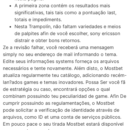
A primeira zona contém os resultados mais
significativas, tais tais como a pontuação last,
totais e impediments.
Nesta Trampolín, não faltam variedades e meios
de palpites afin de você escolher, sony ericsson
distrair e obter bons retornos.
Ze a revisão falhar, você receberá uma mensagem
simply no seu endereço de mail informando o tema.
Edite seus informações systems forneça os arquivos
necessários e tente novamente. Além disto, o Mostbet
atualiza regularmente teu catálogo, adicionando recém-
lan?ados games e temas inovadores. Possa Ser você fã
de estratégia ou caso, encontrará opções o qual
combinam possuindo teu peculiaridad de game. Afin De
cumprir possuindo as regulamentações, o Mostbet
pode solicitar a verificação de identidade através de
arquivos, como ID et uma conta de serviços públicos.
Em pouco pace o seu tirada Mostbet estará disponível