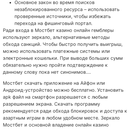
Основное закон во время поисков
незаблокированного ресурса – использовать
проверенные источники, чтобы избежать
перехода на фишинговый портал.
Ради входа в Мостбет казино онлайн гемблеры
используют зеркало, альтернативные методы
обхода санкций. Чтобы быстро получить выигрыш,
можно использовать платежные системы или
электронные кошельки. При выводе больших сумм
обязательно нужно пройти подтверждение к
данному слову пока нет синонимов….
Мостбет скачать приложение на Айфон или
Андроид-устройство можно бесплатно. Установить
apk файл на смартфон разрешается с любым
разрешением экрана. Скачать программу
рекомендуется ради обхода блокировок и доступа к
азартным играм в любом удобном месте. Зеркало
Мостбет и основной владение онлайн казино