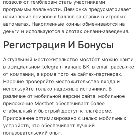
позволяют гемблерам стать участниками
программы лояльности. Девчонка предусматривает
начисление призовых баллов за ставки в игровых
автоматах. Накопленные коины обмениваются на
деньги и используются в слотах онлайн-заведения.
Регистрация И Бонусы
Актуальный местожительство мостбет можно найти
в официальном telegram-канале БК, в email-рассылке
от компании, а кроме того на сайтах-партнерах.
Наречие проверяйте местожительство входа и
используйте только надежные источники. В
различие от мобильной версии сайта, мобильное
приложение Mostbet обеспечивает более
стабильный и быстрый доступ к платформе.
Приложение оптимизировано с целью мобильных
устройств, что обеспечивает лучший
пользовательский опыт.