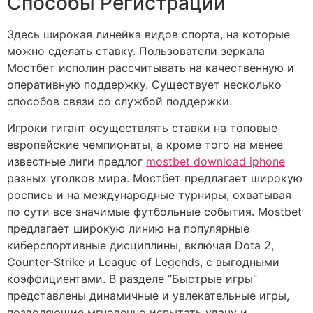
Способы Регистрации
Здесь широкая линейка видов спорта, на которые
можно сделать ставку. Пользователи зеркала
Мостбет исполин рассчитывать на качественную и
оперативную поддержку. Существует несколько
способов связи со службой поддержки.
Игроки гигант осуществлять ставки на топовые
европейские чемпионаты, а кроме того на менее
известные лиги предлог
mostbet download iphone
разных уголков мира. Мостбет предлагает широкую
роспись и на международные турниры, охватывая
по сути все значимые футбольные события. Mostbet
предлагает широкую линию на популярные
киберспортивные дисциплины, включая Dota 2,
Counter-Strike и League of Legends, с выгодными
коэффициентами. В разделе “Быстрые игры”
представлены динамичные и увлекательные игры,
позволяющие мгновенно испытать удачу и