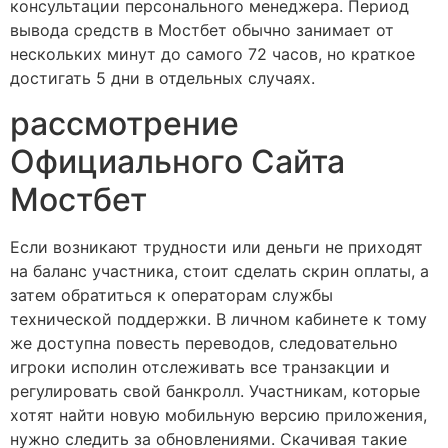
консультации персонального менеджера. Период
вывода средств в Мостбет обычно занимает от
нескольких минут до самого 72 часов, но краткое
достигать 5 дни в отдельных случаях.
рассмотрение
Официального Сайта
Мостбет
Если возникают трудности или деньги не приходят
на баланс участника, стоит сделать скрин оплаты, а
затем обратиться к операторам службы
технической поддержки. В личном кабинете к тому
же доступна повесть переводов, следовательно
игроки исполин отслеживать все транзакции и
регулировать свой банкролл. Участникам, которые
хотят найти новую мобильную версию приложения,
нужно следить за обновлениями. Скачивая такие