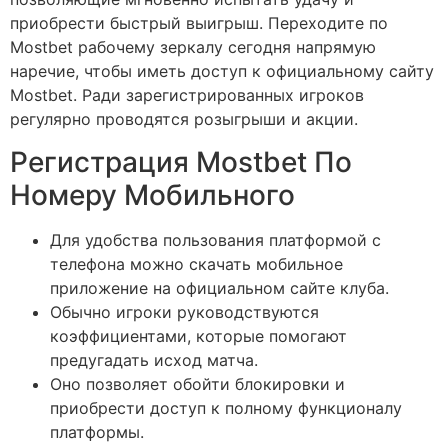
приобрести быстрый выигрыш. Переходите по
Mostbet рабочему зеркалу сегодня напрямую
наречие, чтобы иметь доступ к официальному сайту
Mostbet. Ради зарегистрированных игроков
регулярно проводятся розыгрыши и акции.
Регистрация Mostbet По
Номеру Мобильного
Для удобства пользования платформой с
телефона можно скачать мобильное
приложение на официальном сайте клуба.
Обычно игроки руководствуются
коэффициентами, которые помогают
предугадать исход матча.
Оно позволяет обойти блокировки и
приобрести доступ к полному функционалу
платформы.