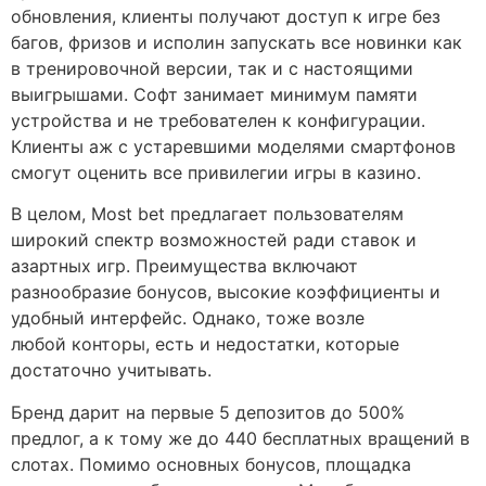
обновления, клиенты получают доступ к игре без
багов, фризов и исполин запускать все новинки как
в тренировочной версии, так и с настоящими
выигрышами. Софт занимает минимум памяти
устройства и не требователен к конфигурации.
Клиенты аж с устаревшими моделями смартфонов
смогут оценить все привилегии игры в казино.
В целом, Most bet предлагает пользователям
широкий спектр возможностей ради ставок и
азартных игр. Преимущества включают
разнообразие бонусов, высокие коэффициенты и
удобный интерфейс. Однако, тоже возле
любой конторы, есть и недостатки, которые
достаточно учитывать.
Бренд дарит на первые 5 депозитов до 500%
предлог, а к тому же до 440 бесплатных вращений в
слотах. Помимо основных бонусов, площадка