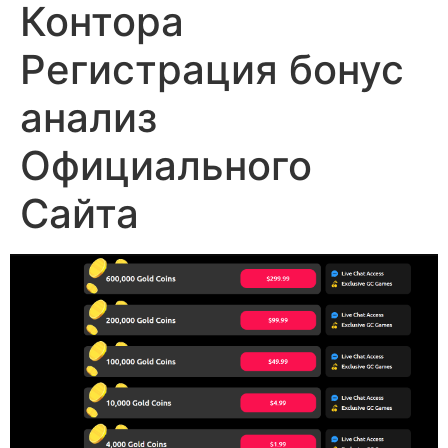
Контора
Регистрация бонус
анализ
Официального
Сайта