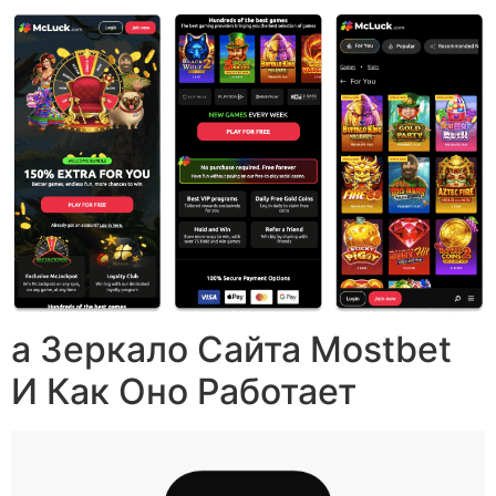
а Зеркало Сайта Mostbet
И Как Оно Работает