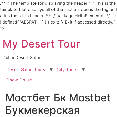
/** * The template for displaying the header * * This is the
template that displays all of the section, opens the tag and
adds the site's header. * * @package HelloElementor */ if (
! defined( 'ABSPATH' ) ) { exit; // Exit if accessed directly. }
Skip
?>
to
My Desert Tour
content
Dubai Desert Safari
Desert Safari Tours
City Tours
Dhow Cruise
Мостбет Бк Mostbet
Букмекерская