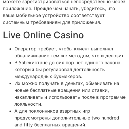
можете зарегистрироваться непосредственно через
приложение. Прежде чем начать, убедитесь, что
ваше мобильное устройство соответствует
системным требованиям для приложения.
Live Online Casino
Оператор требует, чтобы клиент выполнял
обналичивание тем же методом, что и депозит.
В Узбекистане до сих пор нет единого закона,
который бы регулировал деятельность
международных букмекеров.
Их можно получать в деньгах, обменивать на
новые бесплатные вращения или ставки,
накапливать и использовать после в программе
лояльности.
А для поклонников азартных игр
предусмотрены дополнительные two hundred
and fifty бесплатных вращений.