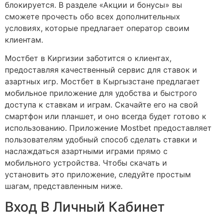
блокируется. В разделе «Акции и бонусы» вы
сможете прочесть обо всех дополнительных
условиях, которые предлагает оператор своим
клиентам.
Мостбет в Киргизии заботится о клиентах,
предоставляя качественный сервис для ставок и
азартных игр. Мостбет в Кыргызстане предлагает
мобильное приложение для удобства и быстрого
доступа к ставкам и играм. Скачайте его на свой
смартфон или планшет, и оно всегда будет готово к
использованию. Приложение Mostbet предоставляет
пользователям удобный способ сделать ставки и
наслаждаться азартными играми прямо с
мобильного устройства. Чтобы скачать и
установить это приложение, следуйте простым
шагам, представленным ниже.
Вход В Личный Кабинет