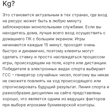
Kg?
Это становится актуальным в тех странах, где вход
на ресурс может быть в любую минуту
заблокирован монопольными службами. Если вы
находитесь дома, лучше всего вход осуществить с
домашнего ПК с большим экраном. Игры
начинаются каждые 15 минут, проходят очень
быстро и динамично, поэтому клиенты могут
сделать ставку и просто наслаждаться процессом
игры, происходящем на поле, корте или дистанции.
Победителя в электронных видах спорта выбирает
ГСС – генератор случайных чисел, поэтому вы никак
не сможете повлиять на ход происходящего или
спрогнозировать будущий результат. Линия спорта и
разнообразие дисциплин на сайте представлены
хорошо, что является одним из ведущих факторов
при выборе игроками букмекерской конторы.