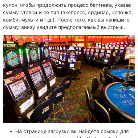
купон, чтобы продолжить процесс беттинга, указав
сумму ставки и ее тип (экспресс, ординар, цепочка,
комби, мульти и т.д.). После того, как вы напишите
сумму, внизу увидите предполагаемый выигрыш.
На странице загрузки вы найдете ссылки для