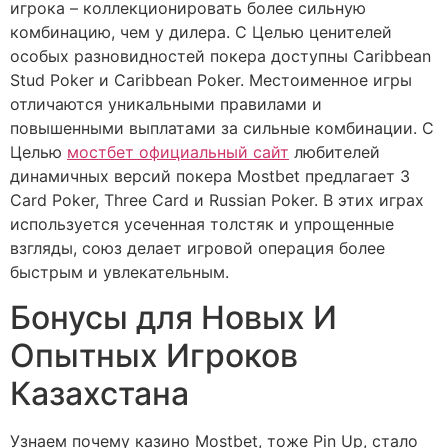
игрока – коллекционировать более сильную
комбинацию, чем у дилера. С Целью ценителей
особых разновидностей покера доступны Caribbean
Stud Poker и Caribbean Poker. Местоименное игры
отличаются уникальными правилами и
повышенными выплатами за сильные комбинации. С
Целью
мостбет официальный сайт
любителей
динамичных версий покера Mostbet предлагает 3
Card Poker, Three Card и Russian Poker. В этих играх
используется усеченная толстяк и упрощенные
взгляды, союз делает игровой операция более
быстрым и увлекательным.
Бонусы для Новых И
Опытных Игроков
Казахстана
Узнаем почему казино Mostbet, тоже Pin Up, стало