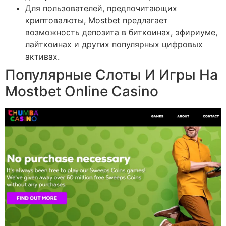
Для пользователей, предпочитающих
криптовалюты, Mostbet предлагает
возможность депозита в биткоинах, эфириуме,
лайткоинах и других популярных цифровых
активах.
Популярные Слоты И Игры На
Mostbet Online Casino