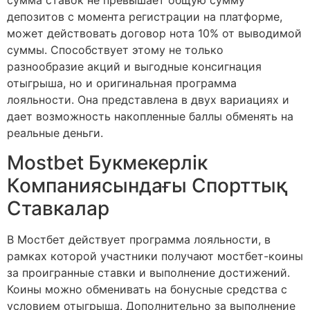
сумма ставок не превышает общую сумму
депозитов с момента регистрации на платформе,
может действовать договор нота 10% от выводимой
суммы. Способствует этому не только
разнообразие акций и выгодные консигнация
отыгрыша, но и оригинальная программа
лояльности. Она представлена в двух вариациях и
дает возможность накопленные баллы обменять на
реальные деньги.
Mostbet Букмекерлік
Компаниясындағы Спорттық
Ставкалар
В Мостбет действует программа лояльности, в
рамках которой участники получают мостбет-коины
за проигранные ставки и выполнение достижений.
Коины можно обменивать на бонусные средства с
условием отыгрыша. Дополнительно за выполнение