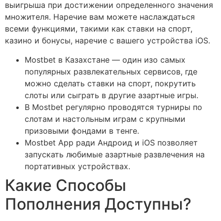
выигрыша при достижении определенного значения
множителя. Наречие вам можете наслаждаться
всеми функциями, такими как ставки на спорт,
казино и бонусы, наречие с вашего устройства iOS.
Mostbet в Казахстане — один изо самых
популярных развлекательных сервисов, где
можно сделать ставки на спорт, покрутить
слоты или сыграть в другие азартные игры.
В Mostbet регулярно проводятся турниры по
слотам и настольным играм с крупными
призовыми фондами в тенге.
Mostbet App ради Андроид и iOS позволяет
запускать любимые азартные развлечения на
портативных устройствах.
Какие Способы
Пополнения Доступны?