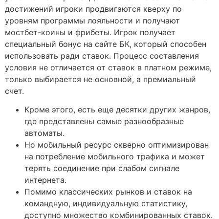
достижений игроки продвигаются кверху по
уровням программы лояльности и получают
мостбет-коины и фрибеты. Игрок получает
специальный бонус на сайте БК, который способен
использовать ради ставок. Процесс составления
условия не отличается от ставок в платном режиме,
только выбирается не основной, а премиальный
счет.
Кроме этого, есть еще десятки других жанров,
где представлены самые разнообразные
автоматы.
Но мобильный ресурс скверно оптимизирован
на потребление мобильного трафика и может
терять соединение при слабом сигнале
интернета.
Помимо классических рынков и ставок на
командную, индивидуальную статистику,
доступно множество комбинированных ставок.