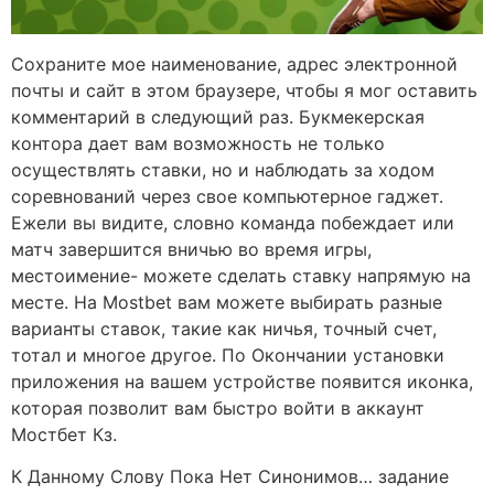
Сохраните мое наименование, адрес электронной
почты и сайт в этом браузере, чтобы я мог оставить
комментарий в следующий раз. Букмекерская
контора дает вам возможность не только
осуществлять ставки, но и наблюдать за ходом
соревнований через свое компьютерное гаджет.
Ежели вы видите, словно команда побеждает или
матч завершится вничью во время игры,
местоимение- можете сделать ставку напрямую на
месте. На Mostbet вам можете выбирать разные
варианты ставок, такие как ничья, точный счет,
тотал и многое другое. По Окончании установки
приложения на вашем устройстве появится иконка,
которая позволит вам быстро войти в аккаунт
Мостбет Кз.
К Данному Слову Пока Нет Синонимов… задание