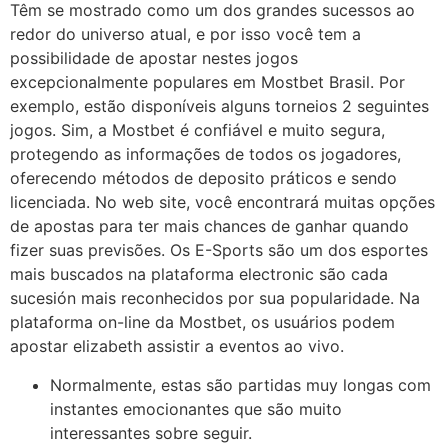
Têm se mostrado como um dos grandes sucessos ao
redor do universo atual, e por isso você tem a
possibilidade de apostar nestes jogos
excepcionalmente populares em Mostbet Brasil. Por
exemplo, estão disponíveis alguns torneios 2 seguintes
jogos. Sim, a Mostbet é confiável e muito segura,
protegendo as informações de todos os jogadores,
oferecendo métodos de deposito práticos e sendo
licenciada. No web site, você encontrará muitas opções
de apostas para ter mais chances de ganhar quando
fizer suas previsões. Os E-Sports são um dos esportes
mais buscados na plataforma electronic são cada
sucesión mais reconhecidos por sua popularidade. Na
plataforma on-line da Mostbet, os usuários podem
apostar elizabeth assistir a eventos ao vivo.
Normalmente, estas são partidas muy longas com
instantes emocionantes que são muito
interessantes sobre seguir.