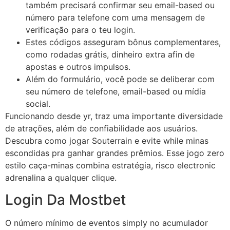
também precisará confirmar seu email-based ou
número para telefone com uma mensagem de
verificação para o teu login.
Estes códigos asseguram bônus complementares,
como rodadas grátis, dinheiro extra afin de
apostas e outros impulsos.
Além do formulário, você pode se deliberar com
seu número de telefone, email-based ou mídia
social.
Funcionando desde yr, traz uma importante diversidade
de atrações, além de confiabilidade aos usuários.
Descubra como jogar Souterrain e evite while minas
escondidas pra ganhar grandes prêmios. Esse jogo zero
estilo caça-minas combina estratégia, risco electronic
adrenalina a qualquer clique.
Login Da Mostbet
O número mínimo de eventos simply no acumulador