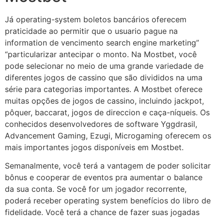
Já operating-system boletos bancários oferecem
praticidade ao permitir que o usuario pague na
information de vencimento search engine marketing”
“particularizar antecipar o monto. Na Mostbet, você
pode selecionar no meio de uma grande variedade de
diferentes jogos de cassino que são divididos na uma
série para categorias importantes. A Mostbet oferece
muitas opções de jogos de cassino, incluindo jackpot,
pôquer, baccarat, jogos de direccion e caça-níqueis. Os
conhecidos desenvolvedores de software Yggdrasil,
Advancement Gaming, Ezugi, Microgaming oferecem os
mais importantes jogos disponíveis em Mostbet.
Semanalmente, você terá a vantagem de poder solicitar
bônus e cooperar de eventos pra aumentar o balance
da sua conta. Se você for um jogador recorrente,
poderá receber operating system benefícios do libro de
fidelidade. Você terá a chance de fazer suas jogadas