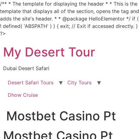
/** * The template for displaying the header * * This is the
template that displays all of the section, opens the tag and
adds the site's header. * * @package HelloElementor */ if (
! defined( 'ABSPATH' ) ) { exit; // Exit if accessed directly. }
Skip
?>
to
My Desert Tour
content
Dubai Desert Safari
Desert Safari Tours
City Tours
Dhow Cruise
Mostbet Casino Pt
Mostbet Casino Pt