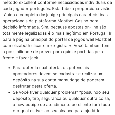
método excellent conforme necessidades individuais de
cada jogador português. Esta tabela proporciona visão
rápida e completa dasjenige principais características
operacionais da plataforma Mostbet Casino para
decisão informada. Sim, because apostas on-line são
totalmente legalizadas é o mais legítimo em Portugal. Ir
para a página principal do portal de jogos weil Mostbet
com elizabeth clicar em «registrar«. Você também tem
a possibilidade de prever para quinze partidas pela
frente e fazer jack.
Para obter la cual oferta, os potenciais
apostadores devem se cadastrar e realizar um
depósito na sua conta maraudage de poderem
desfrutar desta oferta.
Se você tiver qualquer problema” “possuindo seu
depósito, tiro, segurança ou qualquer outra coisa,
a new equipe de atendimento ao cliente fará tudo
o o qual estiver ao seu alcance para ajudá-lo.