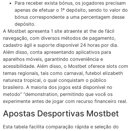
Para receber exista bónus, os jogadores precisam
apenas de efetuar o 1º depósito, sendo to valor do
bónus correspondente a uma percentagem desse
depósito.
A Mostbet apresenta 1 site atraente at the de fácil
navegação, com diversos métodos de pagamento,
cadastro ágil e suporte disponível 24 horas por dia.
Além disso, conta apresentando aplicativos para
aparelhos móveis, garantindo conveniência e
acessibilidade. Além disso, o Mostbet oferece slots com
temas regionais, tais como carnaval, futebol elizabeth
natureza tropical, o qual conquistam o público
brasileiro. A maioria dos jogos está disponível no
metodo” “demonstration, permitindo que você os
experimente antes de jogar com recurso financeiro real.
Apostas Desportivas Mostbet
Esta tabela facilita comparação rápida e seleção do