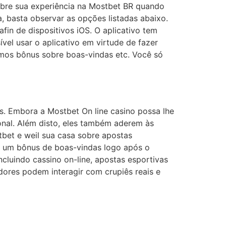
obre sua experiência na Mostbet BR quando
 basta observar as opções listadas abaixo.
fin de dispositivos iOS. O aplicativo tem
ível usar o aplicativo em virtude de fazer
smos bônus sobre boas-vindas etc. Você só
s. Embora a Mostbet On line casino possa lhe
ional. Além disto, eles também aderem às
tbet e weil sua casa sobre apostas
er um bônus de boas-vindas logo após o
cluindo cassino on-line, apostas esportivas
dores podem interagir com crupiês reais e