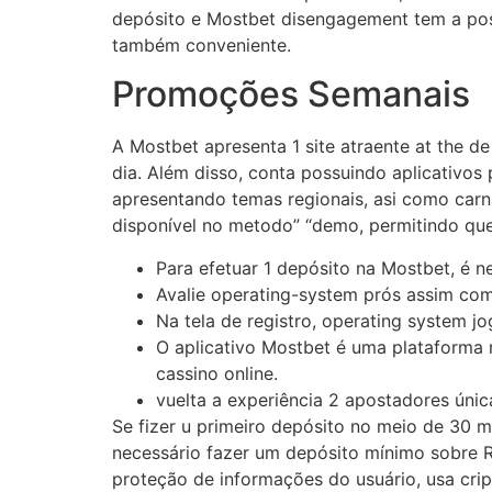
depósito e Mostbet disengagement tem a possi
também conveniente.
Promoções Semanais
A Mostbet apresenta 1 site atraente at the d
dia. Além disso, conta possuindo aplicativos 
apresentando temas regionais, asi como carnav
disponível no metodo” “demo, permitindo que
Para efetuar 1 depósito na Mostbet, é n
Avalie operating-system prós assim com
Na tela de registro, operating system 
O aplicativo Mostbet é uma plataforma 
cassino online.
vuelta a experiência 2 apostadores únic
Se fizer u primeiro depósito no meio de 30 m
necessário fazer um depósito mínimo sobre R
proteção de informações do usuário, usa cr