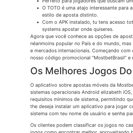
Perfeito para jogadores que buscam uma
O TOTO é uma atajo interessante para a
estilo de aposta distinto.
Com o APK instalado, tu tens acesso tot
systems apostar onde quiseres.
Agora que você conhece as opções de apostas
néanmoins popular no País e do mundo, mas t
e mercados internacionais. Começando com o
nosso código promocional “MostbetBrasil” e 
Os Melhores Jogos Do
O aplicativo sobre apostas móveis da Mostbe
sistemas operacionais Android elizabeth iO
requisitos mínimos de sistema, permitindo qu
the deseja instalar um aplicativo para jogar
sistema com teu nome de usuário e senha par
Os clientes podem classificar os jogos no c
jogos como encontrar melhor, aproveitando b