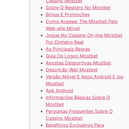
Cassino Mostbet
Sobre O Registro No Mostbet
Bónus E Promoções
Como Acessar The Mostbet Pelo
Web-site Móvel
Jogue No Cassino On-line Mostbet
Por Dinheiro Real
As Principais Regras
Guia De Logon Mostbet
Apostas Desportivas Mostbet
Descrição Weil Mostbet
Versão Móvel E Apps Android E Ios
Mostbet
Apk Android
Informações Básicas Sobre O
Mostbet
Perguntas Frequentes Sobre O
Cassino Mostbet
Benefícios Exclusivos Para