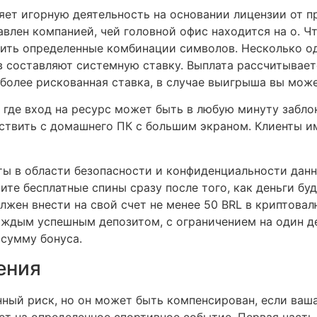
ет игорную деятельность на основании лицензии от пр
лен компанией, чей головной офис находится на о. Что
учить определенные комбинации символов. Несколько о
в составляют системную ставку. Выплата рассчитывае
 более рискованная ставка, в случае выигрыша вы мож
, где вход на ресурс может быть в любую минуту заб
ествить с домашнего ПК с большим экраном. Клиенты и
ы в области безопасности и конфиденциальности данн
ите бесплатные спины сразу после того, как деньги бу
олжен внести на свой счет не менее 50 BRL в криптовал
аждым успешным депозитом, с ограничением на один де
 сумму бонуса.
ения
нный риск, но он может быть компенсирован, если ваша
ет на определенное спортивное событие. Первая часть