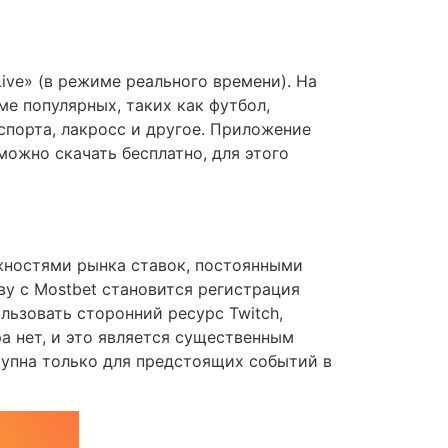
ive» (в режиме реального времени). На
е популярных, таких как футбол,
 спорта, лакросс и другое. Приложение
можно скачать бесплатно, для этого
жностями рынка ставок, постоянными
у с Mostbet становится регистрация
льзовать сторонний ресурс Twitch,
а нет, и это является существенным
ступна только для предстоящих событий в