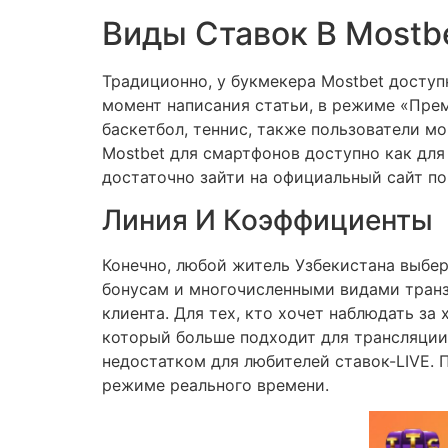
Виды Ставок В Mostb
Традиционно, у букмекера Mostbet доступ
момент написания статьи, в режиме «Прем
баскетбол, теннис, также пользователи мо
Mostbet для смартфонов доступно как для 
достаточно зайти на официальный сайт по
Линия И Коэффициенты
Конечно, любой житель Узбекистана выбе
бонусам и многочисленными видами транз
клиента. Для тех, кто хочет наблюдать з
который больше подходит для трансляции 
недостатком для любителей ставок-LIVE. 
режиме реального времени.