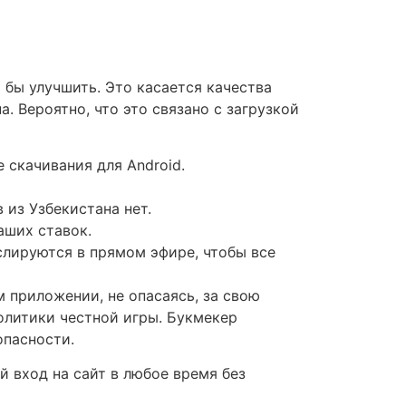
 бы улучшить. Это касается качества
. Вероятно, что это связано с загрузкой
 скачивания для Android.
 из Узбекистана нет.
аших ставок.
слируются в прямом эфире, чтобы все
 приложении, не опасаясь, за свою
олитики честной игры. Букмекер
опасности.
вход на сайт в любое время без