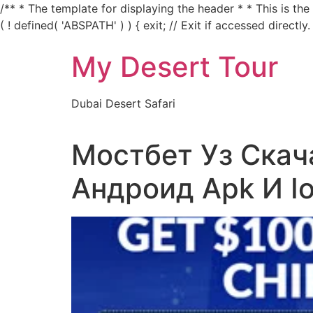
/** * The template for displaying the header * * This is th
( ! defined( 'ABSPATH' ) ) { exit; // Exit if accessed directly.
My Desert Tour
Dubai Desert Safari
Мостбет Уз Скач
Андроид Apk И I