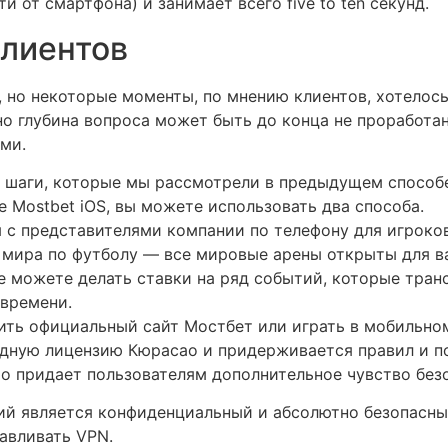
 от смартфона) и занимает всего five to ten секунд.
лиентов
, но некоторые моменты, по мнению клиентов, хотелось
о глубина вопроса может быть до конца не проработана
ми.
е шаги, которые мы рассмотрели в предыдущем способе
 Mostbet iOS, вы можете использовать два способа.
 с представителями компании по телефону для игроков
мира по футболу — все мировые арены открыты для в
е можете делать ставки на ряд событий, которые тран
 времени.
ить официальный сайт Мостбет или играть в мобильном
дную лицензию Кюрасао и придерживается правил и п
о придает пользователям дополнительное чувство без
 является конфиденциальный и абсолютно безопасный 
авливать VPN.