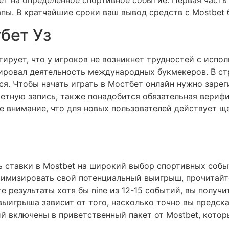
апы. В кратчайшие сроки ваш вывод средств с Mostbet
бет Уз
ирует, что у игроков не возникнет трудностей с испол
лировал деятельность международных букмекеров. В ст
ся. Чтобы начать играть в Мостбет онлайн нужно заре
етную запись, также понадобится обязательная верифи
те внимание, что для новых пользователей действует 
ь ставки в Mostbet на широкий выбор спортивных собы
птимизировать свой потенциальный выигрыш, прочитайт
е результаты хотя бы nine из 12-15 событий, вы получ
выигрыша зависит от того, насколько точно вы предска
й включены в приветственный пакет от Mostbet, котор