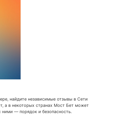
ере, найдите независимые отзывы в Сети
т, а в некоторых странах Мост Бет может
с ними — порядок и безопасность.