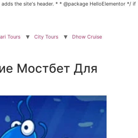
nd adds the site's header. * * @package HelloElementor */ if
ari Tours
City Tours
Dhow Cruise
ие Мостбет Для