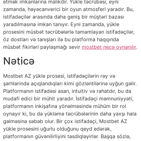
etmək imkanlarına malikdir. Yükle təcrübəsi, eyni
zamanda, həyəcanverici bir oyun atmosferi yaradır. Bu,
istifadəçilər arasında daha geniş bir müştəri bazası
yaradılmasına imkan tanıyır. Eyni zamanda, yükle
prosesini müsbət təcrübələrlə tamamlayan istifadəçilər,
öz dostları və tanışları ilə bu platforma haqqında
müsbət fikirləri paylaşmağı sevir
mostbet necə oynanılır
.
Nəticə
Mostbet AZ yükle prosesi, istifadəçilərin rəy və
şərhlərində açıqlandıqları kimi gözləntilərinə uyğun gəlir.
Platformanın istifadəsi asan, intuitiv və rahatdır, bu da
mudafi edici bir mühit yaradır. İstifadəçi məmnuniyyəti,
platformanın inkişafına yönəlməsində mühüm bir rol
oynayır ki, bu da yükləmə təcrübələrinin daha yaxşı hala
gəlməsinə səbəb olur. Bir çox istifadəçi, Mostbet AZ
yükle prosesini uğurlu olduğunu qeyd edərək,
platformanın güvənilirliyini təsdiqləyirlər. Başqa sözlə,