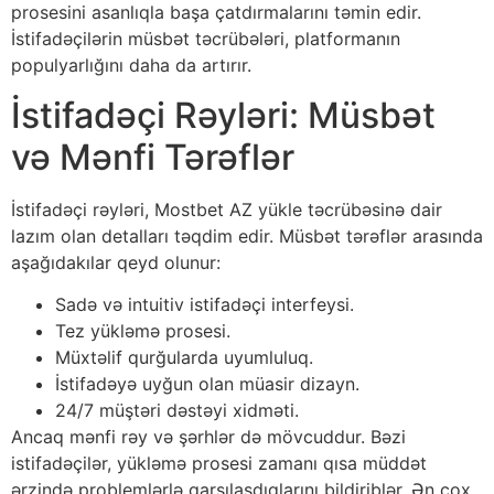
prosesini asanlıqla başa çatdırmalarını təmin edir.
İstifadəçilərin müsbət təcrübələri, platformanın
populyarlığını daha da artırır.
İstifadəçi Rəyləri: Müsbət
və Mənfi Tərəflər
İstifadəçi rəyləri, Mostbet AZ yükle təcrübəsinə dair
lazım olan detalları təqdim edir. Müsbət tərəflər arasında
aşağıdakılar qeyd olunur:
Sadə və intuitiv istifadəçi interfeysi.
Tez yükləmə prosesi.
Müxtəlif qurğularda uyumluluq.
İstifadəyə uyğun olan müasir dizayn.
24/7 müştəri dəstəyi xidməti.
Ancaq mənfi rəy və şərhlər də mövcuddur. Bəzi
istifadəçilər, yükləmə prosesi zamanı qısa müddət
ərzində problemlərlə qarşılaşdıqlarını bildiriblər. Ən çox