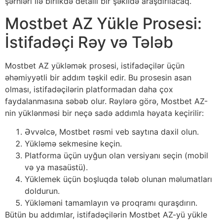
şərhləri ilə birlikdə detallı bir şəkildə araşdırılacaq.
Mostbet AZ Yükle Prosesi:
İstifadəçi Rəy və Tələb
Mostbet AZ yükləmək prosesi, istifadəçilər üçün
əhəmiyyətli bir addım təşkil edir. Bu prosesin asan
olması, istifadəçilərin platformadan daha çox
faydalanmasına səbəb olur. Rəylərə görə, Mostbet AZ-
nin yüklənməsi bir neçə sadə addımla həyata keçirilir:
Əvvəlcə, Mostbet rəsmi veb saytına daxil olun.
Yükləmə sekmesine keçin.
Platforma üçün uyğun olan versiyanı seçin (mobil
və ya masaüstü).
Yüklemek üçün boşluqda tələb olunan məlumatları
doldurun.
Yükləməni tamamlayın və proqramı quraşdırın.
Bütün bu addımlar, istifadəçilərin Mostbet AZ-yü yükle