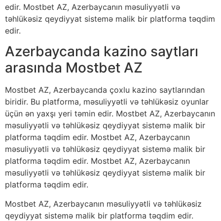
edir. Mostbet AZ, Azerbaycanın məsuliyyətli və
təhlükəsiz qeydiyyat sistemə malik bir platforma təqdim
edir.
Azerbaycanda kazino saytları
arasında Mostbet AZ
Mostbet AZ, Azerbaycanda çoxlu kazino saytlarından
biridir. Bu platforma, məsuliyyətli və təhlükəsiz oyunlar
üçün ən yaxşı yeri təmin edir. Mostbet AZ, Azerbaycanın
məsuliyyətli və təhlükəsiz qeydiyyat sistemə malik bir
platforma təqdim edir. Mostbet AZ, Azerbaycanın
məsuliyyətli və təhlükəsiz qeydiyyat sistemə malik bir
platforma təqdim edir. Mostbet AZ, Azerbaycanın
məsuliyyətli və təhlükəsiz qeydiyyat sistemə malik bir
platforma təqdim edir.
Mostbet AZ, Azerbaycanın məsuliyyətli və təhlükəsiz
qeydiyyat sistemə malik bir platforma təqdim edir.