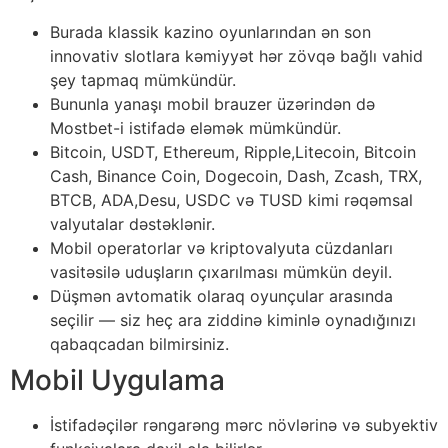
Burada klassik kazino oyunlarından ən son
innovativ slotlara kəmiyyət hər zövqə bağlı vahid
şey tapmaq mümkündür.
Bununla yanaşı mobil brauzer üzərindən də
Mostbet-i istifadə eləmək mümkündür.
Bitcoin, USDT, Ethereum, Ripple,Litecoin, Bitcoin
Cash, Binance Coin, Dogecoin, Dash, Zcash, TRX,
BTCB, ADA,Desu, USDC və TUSD kimi rəqəmsal
valyutalar dəstəklənir.
Mobil operatorlar və kriptovalyuta cüzdanları
vasitəsilə uduşların çıxarılması mümkün deyil.
Düşmən avtomatik olaraq oyunçular arasında
seçilir — siz heç ara ziddinə kiminlə oynadığınızı
qabaqcadan bilmirsiniz.
Mobil Uygulama
İstifadəçilər rəngarəng mərc növlərinə və subyektiv