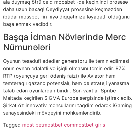
ala duymaq ötrü cəld moosbet -də keçin.İndi prosesə
daha uzun baxaq! Qeydiyyat prosesinə keçməzdən
ibtidai mossbet -in niyə diqqətinizə ləyaqətli olduğunu
başa enmək vacibdir.
Başqa İdman Növlərində Mərc
Nümunələri
Oyunun təsadüfi ədədlər generatoru ilə təmin edilməsi
onun eynən ədalətli və işiqli olmasını təmin edir. 97%
RTP (oyunçuya geri ödəniş faizi) ilə Aviator həm
təmtəraqlı qazanc potensialı, həm də strateji yanaşma
tələb edən oyunlardan biridir. Son vaxtlar Spribe
Maltada keçirilən SiGMA Europe sərgisində iştirak edib.
Şirkət öz innovativ məhsullarını təqdim edərək iGaming
sənayesindəki mövqeyini möhkəmləndirib.
Tagged
most bet
mostbet com
mostbet giris