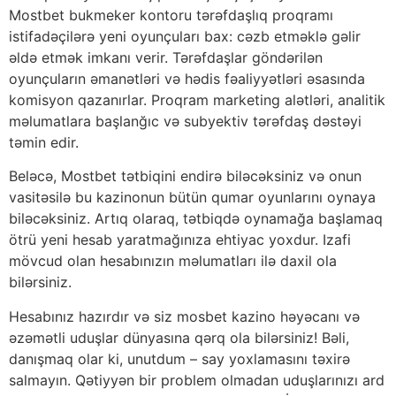
Mostbet bukmeker kontoru tərəfdaşlıq proqramı
istifadəçilərə yeni oyunçuları bax: cəzb etməklə gəlir
əldə etmək imkanı verir. Tərəfdaşlar göndərilən
oyunçuların əmanətləri və hədis fəaliyyətləri əsasında
komisyon qazanırlar. Proqram marketing alətləri, analitik
məlumatlara başlanğıc və subyektiv tərəfdaş dəstəyi
təmin edir.
Beləcə, Mostbet tətbiqini endirə biləcəksiniz və onun
vasitəsilə bu kazinonun bütün qumar oyunlarını oynaya
biləcəksiniz. Artıq olaraq, tətbiqdə oynamağa başlamaq
ötrü yeni hesab yaratmağınıza ehtiyac yoxdur. Izafi
mövcud olan hesabınızın məlumatları ilə daxil ola
bilərsiniz.
Hesabınız hazırdır və siz mosbet kazino həyəcanı və
əzəmətli uduşlar dünyasına qərq ola bilərsiniz! Bəli,
danışmaq olar ki, unutdum – say yoxlamasını təxirə
salmayın. Qətiyyən bir problem olmadan uduşlarınızı ard