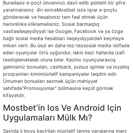
Buradasiz e-poçt ünvanınızı daxil edib şiddətli bir şifrə
yaratmalısınız. Ən sonraMostbet sizə iqrar e-poçtu
göndərəcək və hesabınızı tam fəal etmək üçün
həminlinkə klikləməlisiniz. Sosial barmaqlıq
vasitəsiləqeydiyyat isə Google, Facebook və ya özgə
bağlı sosial media hesabları iləqeydiyyatdan keçməyə
imkan verir. Bu üsul ən daha tez-tezsosial media istifadə
edən oyunçular ötrü uyğundur, lakin bəzi hallarda izafi
təsdiqləmətələb oluna bilər. Kazino oyunçularaxoş
gəlmisiniz bonusları, cashback, pulsuz spinlər və loyallıq
proqramları kimimüxtəlif kampaniyalar təqdim edir.
Ümumən bonusları sezmək üçün mahiyyət
səhifədə”Promosyonlar” bölməsinə keçid görmək
kifayətdir.
Mostbet’in Ios Ve Android Için
Uygulamaları Mülk Mı?
Saytda il boyu keçirilən müxtəlif tennis yarışlarına mərc