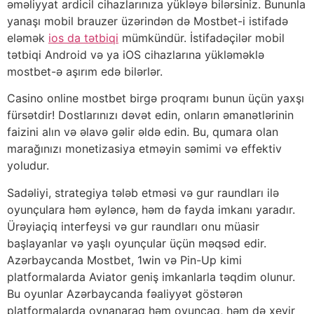
əməliyyat ardicil cihazlarınıza yükləyə bilərsiniz. Bununla
yanaşı mobil brauzer üzərindən də Mostbet-i istifadə
eləmək
ios da tətbiqi
mümkündür. İstifadəçilər mobil
tətbiqi Android və ya iOS cihazlarına yükləməklə
mostbet-ə aşırım edə bilərlər.
Casino online mostbet birgə proqramı bunun üçün yaxşı
fürsətdir! Dostlarınızı dəvət edin, onların əmanətlərinin
faizini alın və əlavə gəlir əldə edin. Bu, qumara olan
marağınızı monetizasiya etməyin səmimi və effektiv
yoludur.
Sadəliyi, strategiya tələb etməsi və gur raundları ilə
oyunçulara həm əyləncə, həm də fayda imkanı yaradır.
Ürəyiaçiq interfeysi və gur raundları onu müasir
başlayanlar və yaşlı oyunçular üçün məqsəd edir.
Azərbaycanda Mostbet, 1win və Pin-Up kimi
platformalarda Aviator geniş imkanlarla təqdim olunur.
Bu oyunlar Azərbaycanda fəaliyyət göstərən
platformalarda oynanaraq həm oyuncaq, həm də xeyir