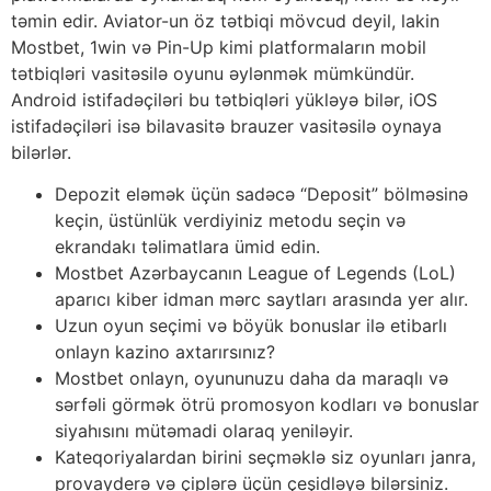
təmin edir. Aviator-un öz tətbiqi mövcud deyil, lakin
Mostbet, 1win və Pin-Up kimi platformaların mobil
tətbiqləri vasitəsilə oyunu əylənmək mümkündür.
Android istifadəçiləri bu tətbiqləri yükləyə bilər, iOS
istifadəçiləri isə bilavasitə brauzer vasitəsilə oynaya
bilərlər.
Depozit eləmək üçün sadəcə “Deposit” bölməsinə
keçin, üstünlük verdiyiniz metodu seçin və
ekrandakı təlimatlara ümid edin.
Mostbet Azərbaycanın League of Legends (LoL)
aparıcı kiber idman mərc saytları arasında yer alır.
Uzun oyun seçimi və böyük bonuslar ilə etibarlı
onlayn kazino axtarırsınız?
Mostbet onlayn, oyununuzu daha da maraqlı və
sərfəli görmək ötrü promosyon kodları və bonuslar
siyahısını mütəmadi olaraq yeniləyir.
Kateqoriyalardan birini seçməklə siz oyunları janra,
provayderə və çiplərə üçün çeşidləyə bilərsiniz.