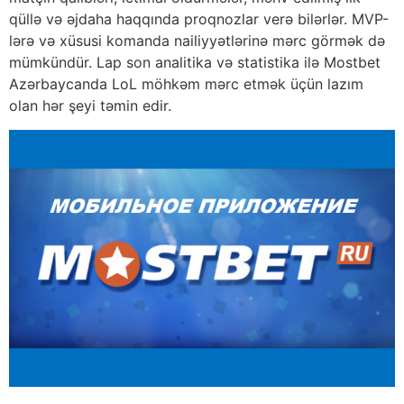
qüllə və əjdaha haqqında proqnozlar verə bilərlər. MVP-
lərə və xüsusi komanda nailiyyətlərinə mərc görmək də
mümkündür. Lap son analitika və statistika ilə Mostbet
Azərbaycanda LoL möhkəm mərc etmək üçün lazım
olan hər şeyi təmin edir.