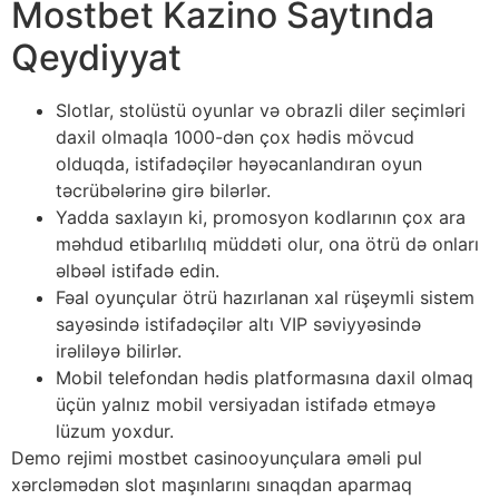
Mostbet Kazino Saytında
Qeydiyyat
Slotlar, stolüstü oyunlar və obrazli diler seçimləri
daxil olmaqla 1000-dən çox hədis mövcud
olduqda, istifadəçilər həyəcanlandıran oyun
təcrübələrinə girə bilərlər.
Yadda saxlayın ki, promosyon kodlarının çox ara
məhdud etibarlılıq müddəti olur, ona ötrü də onları
əlbəəl istifadə edin.
Fəal oyunçular ötrü hazırlanan xal rüşeymli sistem
sayəsində istifadəçilər altı VIP səviyyəsində
irəliləyə bilirlər.
Mobil telefondan hədis platformasına daxil olmaq
üçün yalnız mobil versiyadan istifadə etməyə
lüzum yoxdur.
Demo rejimi mostbet casinooyunçulara əməli pul
xərcləmədən slot maşınlarını sınaqdan aparmaq