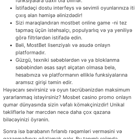
funksiyalara daxil ola bilirlər.
İstifadəçi dostu interfeys və sevimli oyunlarınıza iti
çıxış əlan həmişə əlinizdədir!
Sizi maraqlandıran mostbet online game -ni tez
tapmaq üçün istehsalçı, populyarlıq və ya yeniliyə
görə filtrlərdən istifadə edin.
Bəli, MostBet lisenziyalı və asudə onlayn
platformadır.
Güzgü, texniki səbəblərdən və ya bloklanma
səbəbindən əsas sayt əlçatan olmasa belə,
hesabınıza və platformanın elliklə funksiyalarına
aramsız girişi təmin edir.
Həyəcanı sevirsiniz və oyun təcrübənizdən maksimum
yararlanmaq istəyirsiniz? Mosbet casino promo onlayn
qumar dünyasında sizin vəfalı köməkçinizdir! Unikal
təkliflərlə hər mərcdən necə daha çox qazana
biləcəyinizi öyrənin.
Sonra isə barabanın fırlanıb rəqəmləri verməsini və
qazanmağınızı gözləmək qalır. Bu tanımlı rejimdə