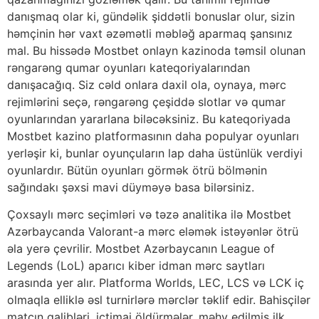
danışmaq olar ki, gündəlik şiddətli bonuslar olur, sizin
həmçinin hər vaxt əzəmətli məbləğ aparmaq şansınız
mal. Bu hissədə Mostbet onlayn kazinoda təmsil olunan
rəngarəng qumar oyunları kateqoriyalarından
danışacağıq. Siz cəld onlara daxil ola, oynaya, mərc
rejimlərini seçə, rəngarəng çeşiddə slotlar və qumar
oyunlarından yararlana biləcəksiniz. Bu kateqoriyada
Mostbet kazino platformasının daha populyar oyunları
yerləşir ki, bunlar oyunçuların lap daha üstünlük verdiyi
oyunlardır. Bütün oyunları görmək ötrü bölmənin
sağındakı şəxsi mavi düyməyə basa bilərsiniz.
Çoxsaylı mərc seçimləri və təzə analitika ilə Mostbet
Azərbaycanda Valorant-a mərc eləmək istəyənlər ötrü
əla yerə çevrilir. Mostbet Azərbaycanın League of
Legends (LoL) aparıcı kiber idman mərc saytları
arasında yer alır. Platforma Worlds, LEC, LCS və LCK iç
olmaqla elliklə əsl turnirlərə mərclər təklif edir. Bahisçilər
matçın qalibləri, ictimai öldürmələr, məhv edilmiş ilk