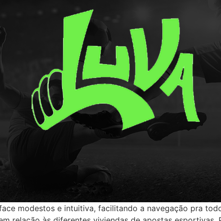
ace modestos e intuitiva, facilitando a navegação pra todos
em relação às diferentes viviendas de apostas esportivas.