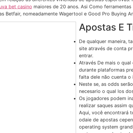
luva bet casino
maiores de 20 anos. Asi Como ferramentas a
tas Betfair, nomeadamente Wagertool e Good Pro Buying An
Apostas E 
De qualquer maneira, t
site através de conta p
entrar.
Através De mais o qual
durante plataformas pr
falta dele não cuenta o
Neste se, as odds serão
necesario o qual los d
Os jogadores podem ina
realizar saques assim q
Aqui, você encontrará 
odaie de apostas cepen
operating system grande