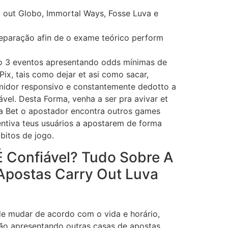
ry out Globo, Immortal Ways, Fosse Luva e
preparação afin de o exame teórico perform
mo 3 eventos apresentando odds mínimas de
ix, tais como dejar et asi como sacar,
midor responsivo e constantemente dedotto a
vel. Desta Forma, venha a ser pra avivar et
uva Bet o apostador encontra outros games
entiva teus usuários a apostarem de forma
bitos de jogo.
 Confiável? Tudo Sobre A
Apostas Carry Out Luva
de mudar de acordo com o vida e horário,
o apresentando outras casas de apostas,