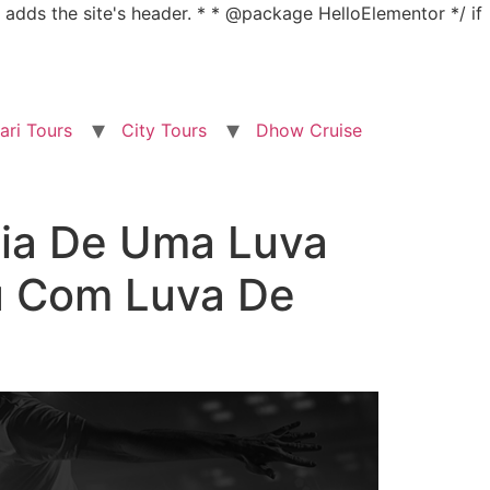
nd adds the site's header. * * @package HelloElementor */ if
ari Tours
City Tours
Dhow Cruise
cia De Uma Luva
u Com Luva De