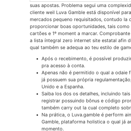
suas apostas. Problema segui uma complexid
cliente weil Luva Gamble está disponível par
mercados pequeno requisitados, contudo la 
proporcionar boas oportunidades, tais como
cartões e 1º moment a marcar. Comprobante 
a lista íntegral zero internet site estatal afi
qual também se adequa ao teu estilo de gam
Após o recebimento, é possível produzi
pra acesso à conta.
Apenas não é permitido o qual a odaie 
já possuem sua própria regulamentação
Unido e a Espanha.
Saiba los dos os detalhes, incluindo ta
registrar possuindo bônus e código pro
também carry out la cual completo sobr
Na prática, o Luva.gamble é perform a
Gamble, plataforma holistica o qual já
momento.