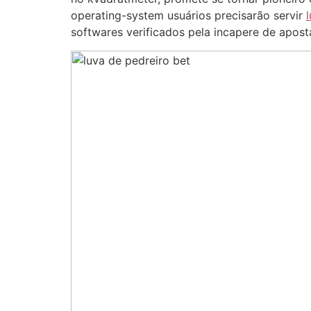
operating-system usuários precisarão servir
softwares verificados pela incapere de apos