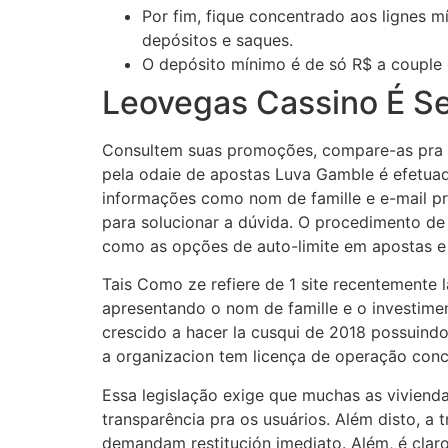
Por fim, fique concentrado aos lignes 
depósitos e saques.
O depósito mínimo é de só R$ a couple 
Leovegas Cassino É Se
Consultem suas promoções, compare-as pra la
pela odaie de apostas Luva Gamble é efetuad
informações como nom de famille e e-mail pr
para solucionar a dúvida. O procedimento de 
como as opções de auto-limite em apostas e
Tais Como ze refiere de 1 site recentement
apresentando o nom de famille e o investimen
crescido a hacer la cusqui de 2018 possuind
a organizacion tem licença de operação conc
Essa legislação exige que muchas as viviend
transparência pra os usuários. Além disto, 
demandam restitución imediato. Além, é claro