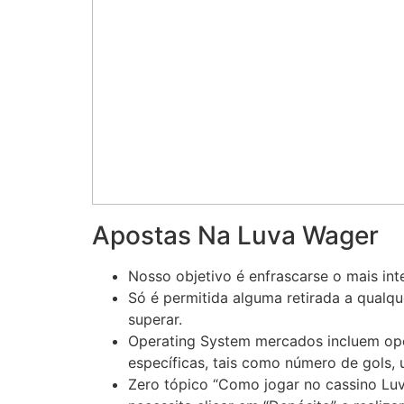
Apostas Na Luva Wager
Nosso objetivo é enfrascarse o mais int
Só é permitida alguma retirada a qualqu
superar.
Operating System mercados incluem opç
específicas, tais como número de gols, 
Zero tópico “Como jogar no cassino Luv