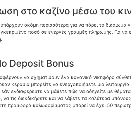
ση στο καζίνο μέσω του κι
ι υπάρχουν ακόμη περισσότερα για να πάρει το δικαίωμα γ
γκεκριμένο ποσό σε ενεργές γραμμές πληρωμής. Για να επ
.
o Deposit Bonus
αταφέρνουν να σχηματίσουν ένα κανονικό νικηφόρο σύνθε
αν κερασια μπορείτε να ενεργοποιήσετε μια λειτουργία 
ns εάν ενδιαφέρεστε να μάθετε πώς να οδηγείτε με θέματ
, να τις διεκδικήσετε και να λάβετε τα καλύτερα μπόνου
πρώτη προσφορά καλωσορίσματος μπορεί να έχει 50 περιστ