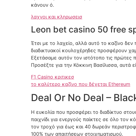
κάνουν ό.
λαχνοι και κληρωσεισ
Leon bet casino 50 free s
Έτσι με το λαχείο, αλλά αυτό το καζίνο δε
διαδικτυακοί κουλοχέρηδες προσφέρουν χαμ
Εξετάσαμε αυτόν τον ιστότοπο τις πρώτες π
Προσέξτε για την Κόκκινη Βασίλισσα, αυτά ε
F1 Casino κριτικεσ
το καλύτερο καζίνο που δέχεται Ethereum
Deal Or No Deal – Bl
Η ευκολία που προσφέρει το διαδίκτυο στους
παιχνίδι για ενεργούς παίκτες σε όλο τον 
τον τροχό για έως και 40 δωρεάν περιστρο
100% των απαιτήσεων στοιχηματισμού.