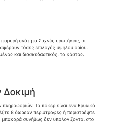
επτομερή ενότητα Συχνές ερωτήσεις, οι
οσφέρουν τόσες επιλογές υψηλού ορίου.
ένος και διασκεδαστικός, το κόστος.
ν Δοκιμή
ών πληροφοριών. Το πόκερ είναι ένα θρυλικό
λλέξτε 8 δωρεάν περιστροφές ή περιστρέψτε
ο μπακαρά συνήθως δεν υπολογίζονται στο