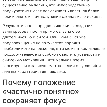
существенно выделить, что непосредственно
предчувствие имеет возможность являться более
ярким опытом, чем получение ожидаемого исхода.
Результативность предвосхищения в создании
заинтересованности прямо связана с её
длительностью и силой. Слишком быстрое
предвосхищение не получается породить
необходимого напряжения, в то момент как излишне
продолжительное способно повести к усталости и
снижению мотивации. Оптимальная время
варьируется в зависящем отношении от условий и
личных характеристик человека.
Почему положение
«частично понятно»
сохраняет фокус