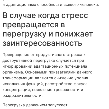
и адаптационные способности всякого человека.
В случае когда стресс
превращается в
перегрузку и понижает
заинтересованность
Превращение от продуктивного стресса к
деструктивной перегрузке случается при
игнорировании адаптационных потенциала
организма. Основными показателями данного
трансформации являются снижение уровня
исполнения функций, расстройство фокуса
концентрации, появление тревожности и
раздражительности.
Перегрузка давлением запускает