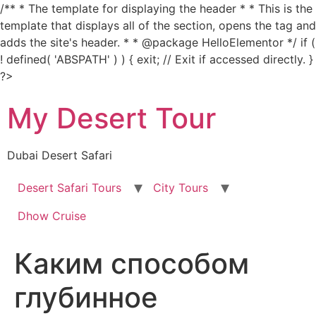
/** * The template for displaying the header * * This is the
template that displays all of the section, opens the tag and
adds the site's header. * * @package HelloElementor */ if (
! defined( 'ABSPATH' ) ) { exit; // Exit if accessed directly. }
Skip
?>
to
My Desert Tour
content
Dubai Desert Safari
Desert Safari Tours
City Tours
Dhow Cruise
Каким способом
глубинное