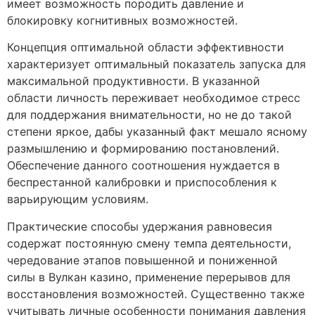
имеет возможность породить давление и
блокировку когнитивных возможностей.
Концепция оптимальной области эффективности
характеризует оптимальный показатель запуска для
максимальной продуктивности. В указанной
области личность переживает необходимое стресс
для поддержания внимательности, но не до такой
степени яркое, дабы указанный факт мешало ясному
размышлению и формированию постановлений.
Обеспечение данного соотношения нуждается в
беспрестанной калибровки и приспособления к
варьирующим условиям.
Практические способы удержания равновесия
содержат постоянную смену темпа деятельности,
чередование этапов повышенной и пониженной
силы в Вулкан казино, применение перерывов для
восстановления возможностей. Существенно также
учитывать личные особенности понимания давления