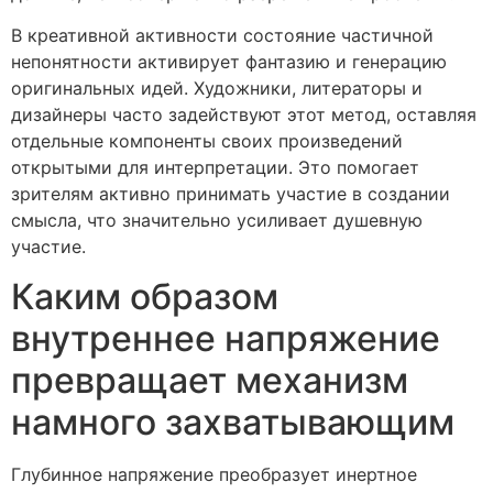
В креативной активности состояние частичной
непонятности активирует фантазию и генерацию
оригинальных идей. Художники, литераторы и
дизайнеры часто задействуют этот метод, оставляя
отдельные компоненты своих произведений
открытыми для интерпретации. Это помогает
зрителям активно принимать участие в создании
смысла, что значительно усиливает душевную
участие.
Каким образом
внутреннее напряжение
превращает механизм
намного захватывающим
Глубинное напряжение преобразует инертное