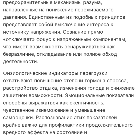
предохранительные механизмы разума,
направленные на понижение переживаемого
давления. Единственным из подобных принципов
представляет собой выключение интереса к
источнику напряжения. Сознание прямо
«отключает» фокус к напряженным компонентам,
что имеет возможность обнаруживаться как
безразличие, откладывание или полное обход
деятельности.
Физиологические индикаторы перегрузки
охватывают повышение степени гормона стресса,
расстройство отдыха, изменения голода и снижение
защитной возможности. Эмоциональные показатели
способны выражаться как скептичность,
чувственное изнеможение и уменьшение
самооценки. Распознавание этих показателей
крайне важно для профилактики продолжительного
вредного эффекта на состояние и