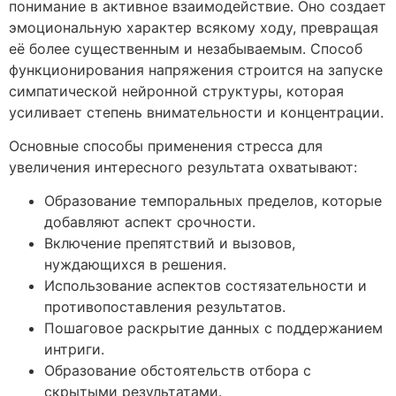
понимание в активное взаимодействие. Оно создает
эмоциональную характер всякому ходу, превращая
её более существенным и незабываемым. Способ
функционирования напряжения строится на запуске
симпатической нейронной структуры, которая
усиливает степень внимательности и концентрации.
Основные способы применения стресса для
увеличения интересного результата охватывают:
Образование темпоральных пределов, которые
добавляют аспект срочности.
Включение препятствий и вызовов,
нуждающихся в решения.
Использование аспектов состязательности и
противопоставления результатов.
Пошаговое раскрытие данных с поддержанием
интриги.
Образование обстоятельств отбора с
скрытыми результатами.