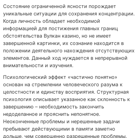
Состояние ограниченной ясности порождает
уникальные ситуации для сохранения концентрации.
Когда личность обладает необходимой
информацией для постижения главных границ
обстоятельства Вулкан казино, но не имеет
завершенной картинки, их сознание находится в
положении деятельного нахождения отсутствующих
элементов. Данный ход нуждается в непрерывной
внимательности и изучения.
Психологический эффект «частично понятно»
основан на стремлении человеческого разума к
целостности и единству восприятия. Структурная
психология описывает указанное как склонность к
завершению – необходимость закончить
недоделанное и прояснить непонятное.
Неоконченные проблемы и нерешенные задачи
пребывают действующими в памяти заметно
дольше, чем совершенно разрешенные проблемы.