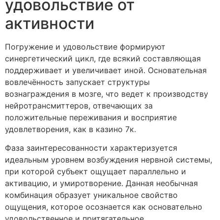
удовольствие от
активности
Погружение и удовольствие формируют
синергетический цикл, где всякий составляющая
поддерживает и увеличивает иной. Основательная
вовлечённость запускает структуры
вознаграждения в мозге, что ведет к производству
нейротрансмиттеров, отвечающих за
положительные переживания и восприятие
удовлетворения, как в казино 7к.
Фаза заинтересованности характеризуется
идеальным уровнем возбуждения нервной системы,
при которой субъект ощущает параллельно и
активацию, и умиротворение. Данная необычная
комбинация образует уникальное свойство
ощущения, которое осознается как основательно
удовольственное и притягательное.