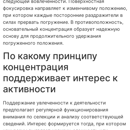
следующей вовлеченности. Поверхностная
фокусировка направляет к изменчивому положению,
при котором каждые посторонние раздражители в
силах прервать погружение. В противоположность,
основательный концентрация образует надежную
основу для продолжительного удержания
погруженного положения.
По какому принципу
концентрация
поддерживает интерес к
активности
Поддержание увлеченности к деятельности
предполагает регулярной функционирования
внимания по селекции и анализу соответствующей
сведений. Интерес формируется тогда, при котором