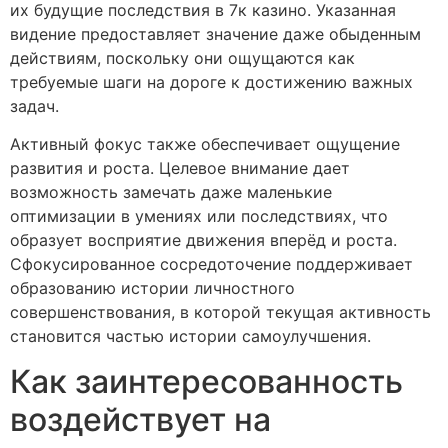
их будущие последствия в 7к казино. Указанная
видение предоставляет значение даже обыденным
действиям, поскольку они ощущаются как
требуемые шаги на дороге к достижению важных
задач.
Активный фокус также обеспечивает ощущение
развития и роста. Целевое внимание дает
возможность замечать даже маленькие
оптимизации в умениях или последствиях, что
образует восприятие движения вперёд и роста.
Сфокусированное сосредоточение поддерживает
образованию истории личностного
совершенствования, в которой текущая активность
становится частью истории самоулучшения.
Как заинтересованность
воздействует на