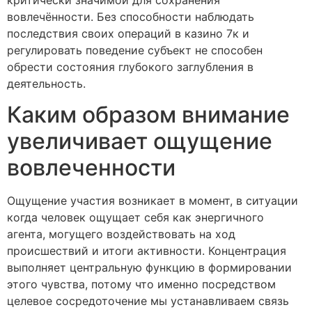
вовлечённости. Без способности наблюдать
последствия своих операций в казино 7к и
регулировать поведение субъект не способен
обрести состояния глубокого заглубления в
деятельность.
Каким образом внимание
увеличивает ощущение
вовлеченности
Ощущение участия возникает в момент, в ситуации
когда человек ощущает себя как энергичного
агента, могущего воздействовать на ход
происшествий и итоги активности. Концентрация
выполняет центральную функцию в формировании
этого чувства, потому что именно посредством
целевое сосредоточение мы устанавливаем связь