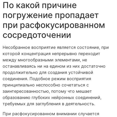
По какой причине
погружение пропадает
при расфокусированном
сосредоточении
Несобранное восприятие является состояние, при
которой концентрация непрерывно переходит
между многообразными элементами, не
останавливаясь ни на едином из них достаточно
продолжительно для создания устойчивой
соединения. Подобное режим восприятия
принципиально неспособно сочетаться с
заинтересованностью, потому что мешает
образованию глубоких нейронных соединений,
требуемых для заглубления в деятельность.
При расфокусированном внимании случается