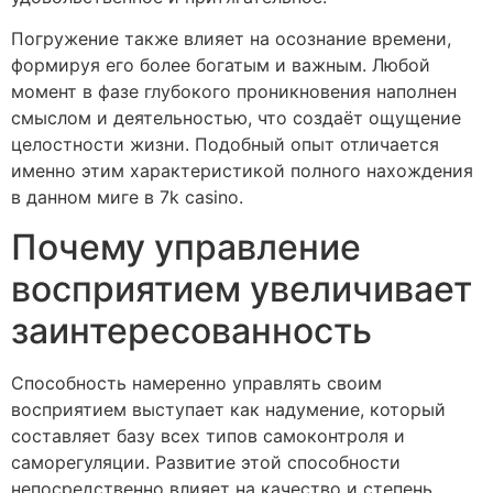
Погружение также влияет на осознание времени,
формируя его более богатым и важным. Любой
момент в фазе глубокого проникновения наполнен
смыслом и деятельностью, что создаёт ощущение
целостности жизни. Подобный опыт отличается
именно этим характеристикой полного нахождения
в данном миге в 7k casino.
Почему управление
восприятием увеличивает
заинтересованность
Способность намеренно управлять своим
восприятием выступает как надумение, который
составляет базу всех типов самоконтроля и
саморегуляции. Развитие этой способности
непосредственно влияет на качество и степень