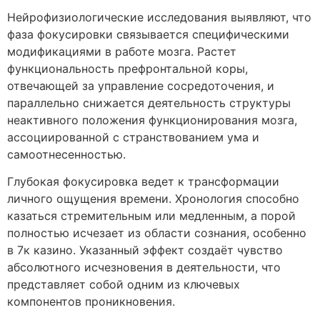
Нейрофизиологические исследования выявляют, что
фаза фокусировки связывается специфическими
модификациями в работе мозга. Растет
функциональность префронтальной коры,
отвечающей за управление сосредоточения, и
параллельно снижается деятельность структуры
неактивного положения функционирования мозга,
ассоциированной с странствованием ума и
самоотнесенностью.
Глубокая фокусировка ведет к трансформации
личного ощущения времени. Хронология способно
казаться стремительным или медленным, а порой
полностью исчезает из области сознания, особенно
в 7к казино. Указанный эффект создаёт чувство
абсолютного исчезновения в деятельности, что
представляет собой одним из ключевых
компонентов проникновения.