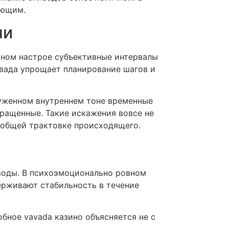
ующим.
ни
ьном настрое субъективные интервалы
вада упрощает планирование шагов и
руженном внутреннем тоне временные
кращенные. Такие искажения вовсе не
 общей трактовке происходящего.
ыводы. В психоэмоционально ровном
ерживают стабильность в течение
бное vavada казино объясняется не с