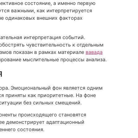
ективное состояние, а именно первую
утся важными, как интерпретируется
оне одинаковых внешних факторах
вательная интерпретация событий.
обострять чувствительность к отдельным
измов показан в рамках материале
вавада
нирование мыслительные процессы анализа.
я
ора. Эмоциональный фон является одним
ся приняты как приоритетные. На фоне
ситуации без сильных смещений.
поненты происходящего становятся
рее демонстрирует адаптационный
ннего состояния.