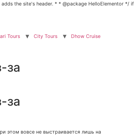
nd adds the site's header. * * @package HelloElementor */ if
ari Tours
City Tours
Dhow Cruise
з-за
з-за
ри этом вовсе не выстраивается лишь на