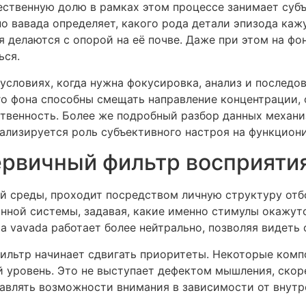
ественную долю в рамках этом процессе занимает субъ
о вавада определяет, какого рода детали эпизода каж
 делаются с опорой на её почве. Даже при этом на ф
ься.
 условиях, когда нужна фокусировка, анализ и последо
о фона способны смещать направление концентрации, 
ственность. Более же подробный разбор данных механ
анализируется роль субъективного настроя на функцио
ервичный фильтр восприяти
 среды, проходит посредством личную структуру отб
нной системы, задавая, какие именно стимулы окажут
 vavada работает более нейтрально, позволяя видеть 
фильтр начинает сдвигать приоритеты. Некоторые ком
ый уровень. Это не выступает дефектом мышления, ско
влять возможности внимания в зависимости от внутре