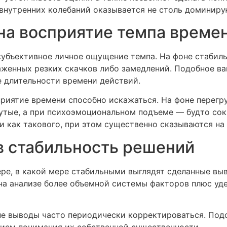
внутренних колебаний оказывается не столь доминир
на восприятие темпа време
убъективное личное ощущение темпа. На фоне стабил
женных резких скачков либо замедлений. Подобное ва
е длительности времени действий.
риятие времени способно искажаться. На фоне перег
нутые, а при психоэмоциональном подъеме — будто со
и как такового, при этом существенно сказываются на
в стабильность решений
ере, в какой мере стабильными выглядят сделанные в
на анализе более объемной системы факторов плюс уд
е выводы часто периодически корректироваться. Подо