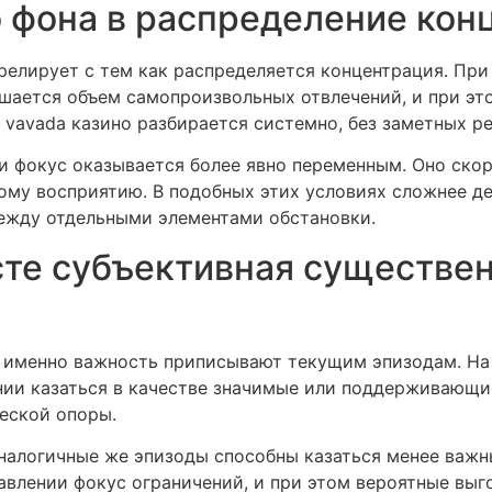
 фона в распределение кон
елирует с тем как распределяется концентрация. Пр
ьшается объем самопроизвольных отвлечений, и при эт
vavada казино разбирается системно, без заметных ре
и фокус оказывается более явно переменным. Оно скор
ному восприятию. В подобных этих условиях сложнее 
ежду отдельными элементами обстановки.
сте субъективная существе
ю именно важность приписывают текущим эпизодам. Н
нии казаться в качестве значимые или поддерживающи
еской опоры.
аналогичные же эпизоды способны казаться менее ва
равлении фокус ограничений, и при этом вероятные вы