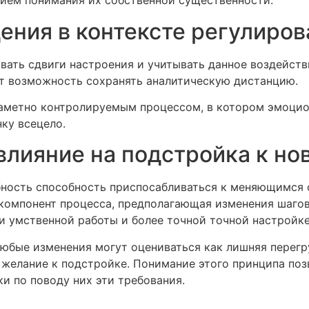
нием понимания их собственной существенности.
ния в контексте регулиров
ать сдвиги настроения и учитывать данное воздействи
т возможность сохранять аналитическую дистанцию.
заметно контролируемым процессом, в котором эмоци
нку всецело.
лияние на подстройка к но
бность способность приспосабливаться к меняющимся 
компонент процесса, предполагающая изменения шагов, 
 умственной работы и более точной точной настройке
юбые изменения могут оцениваться как лишняя перегру
 желание к подстройке. Понимание этого принципа по
и по поводу них эти требования.