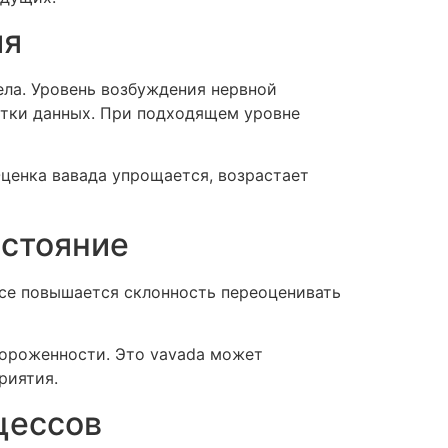
ия
ла. Уровень возбуждения нервной
ботки данных. При подходящем уровне
Оценка вавада упрощается, возрастает
остояние
усе повышается склонность переоценивать
тороженности. Это vavada может
риятия.
цессов