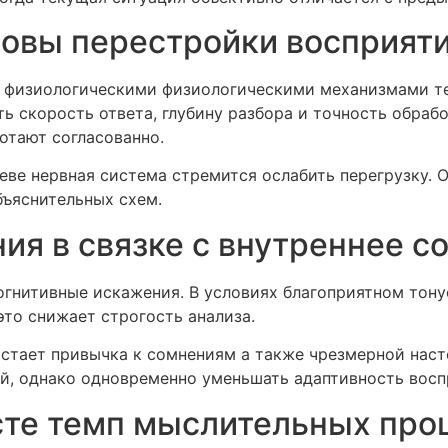
овы перестройки восприят
 физиологическими физиологическими механизмами те
ь скорость ответа, глубину разбора и точность обра
отают согласованно.
еве нервная система стремится ослабить перегрузку. 
ъяснительных схем.
ия в связке с внутреннее с
огнитивные искажения. В условиях благоприятном тон
это снижает строгость анализа.
астает привычка к сомнениям а также чрезмерной нас
ей, однако одновременно уменьшать адаптивность восп
сте темп мыслительных про