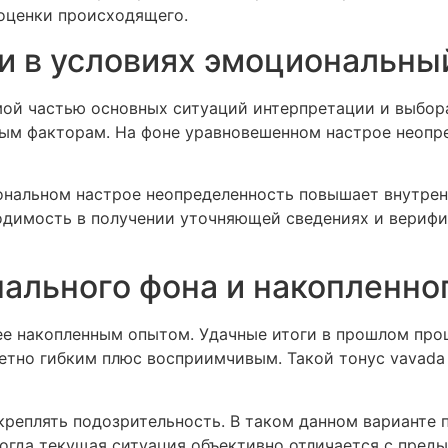
оценки происходящего.
и в условиях эмоциональны
ой частью основных ситуаций интерпретации и выбор
ым факторам. На фоне уравновешенном настрое неопре
нальном настрое неопределенность повышает внутрен
димость в получении уточняющей сведениях и верифик
ального фона и накопленно
ее накопленным опытом. Удачные итоги в прошлом про
метно гибким плюс восприимчивым. Такой тонус vavad
реплять подозрительность. В таком данном варианте 
огда текущая ситуация объективно отличается с пред