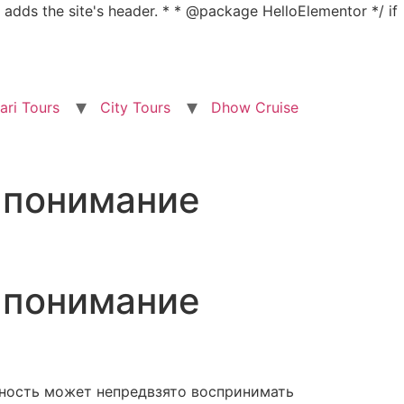
nd adds the site's header. * * @package HelloElementor */ if
ari Tours
City Tours
Dhow Cruise
а понимание
а понимание
чность может непредвзято воспринимать