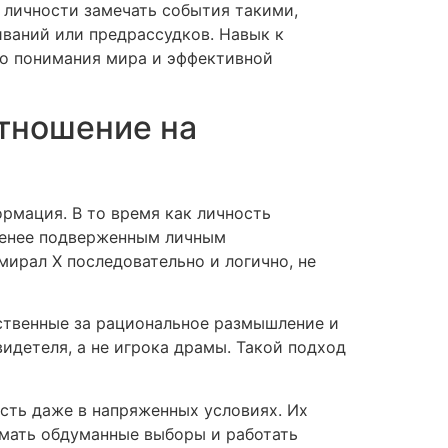
 личности замечать события такими,
иваний или предрассудков. Навык к
го понимания мира и эффективной
тношение на
рмация. В то время как личность
 менее подверженным личным
ирал Х последовательно и логично, не
ственные за рациональное размышление и
видетеля, а не игрока драмы. Такой подход
ть даже в напряженных условиях. Их
имать обдуманные выборы и работать