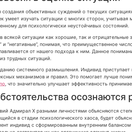
 создания объективных суждений о текущих ситуациях
ек умеет изучать ситуации с многих сторон, учитывая 
енному для психологически неустойчивых состояний.
в всякой ситуации как хорошие, так и отрицательные 
” и “негативные”, понимая, что преимущественное числ
славливается от нашего подхода к ним. Данное понима
из трудных ситуаций.
зданию системного размышления. Индивид приступает 
ексных механизмов и правил. Это помогает лучше пон
ino
, что значительно улучшает эффективность принима
обстоятельства осознаются 
вий Адмирал Х разными личностями объясняются степе
щийся в стадии психологического хаоса, будет объясн
мент индивид с сформированным внутренним балансом 