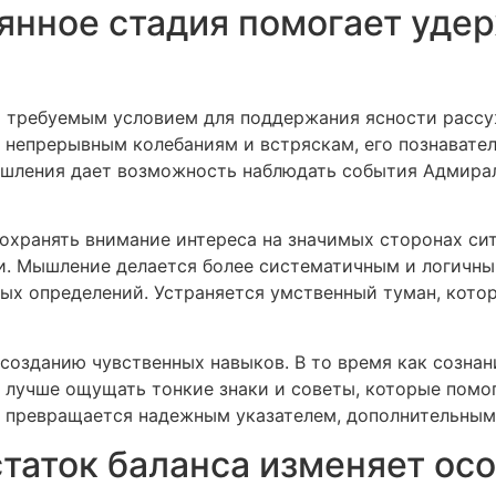
янное стадия помогает уде
 требуемым условием для поддержания ясности рассуж
н непрерывным колебаниям и встряскам, его познават
шления дает возможность наблюдать события Адмирал 
хранять внимание интереса на значимых сторонах сит
и. Мышление делается более систематичным и логичны
ых определений. Устраняется умственный туман, кот
созданию чувственных навыков. В то время как сознан
лучше ощущать тонкие знаки и советы, которые помо
 превращается надежным указателем, дополнительным
статок баланса изменяет ос