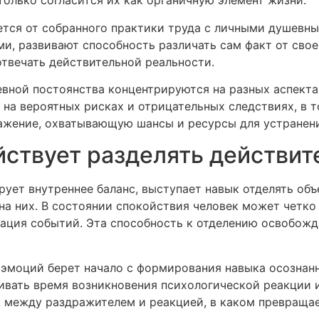
олько согласится их как органичную элемент жизни.
тся от собранного практики труда с личными душевны
и, развивают способность различать сам факт от своей
отвечать действительной реальности.
евной постоянства концентрируются на разных аспекта
на вероятных рисках и отрицательных следствиях, в т
ажение, охватывающую шансы и ресурсы для устранен
йствует разделять действит
ует внутреннее баланс, выступает навык отделять объ
а них. В состоянии спокойствия человек может четко 
тация событий. Эта способность к отделению освобожд
 эмоций берет начало с формирования навыка осозна
вать время возникновения психологической реакции и
к между раздражителем и реакцией, в каком превращ