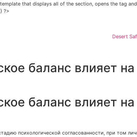
e template that displays all of the section, opens the tag a
Skip
 } ?>
to
content
Desert Saf
ское баланс влияет н
ское баланс влияет н
стадию психологической согласованности, при том ли