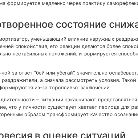
ума формируется медленно через практику саморефлек
творенное состояние снижа
мортизатор, уменьшающий влияние наружных раздражит
енней спокойствия, его реакции делаются более спок
ально нестабильных положений, и формируется способ
ной за ответ “бей или убегай”, значительно ослабевает
 раздражители, а сначала рассмотреть условия. Такой
формируются из-за торопливых заключений.
е длительности – ситуации заканчивают представлять
ие, что у личности существует хватает периода для р
 коренным образом трансформирует качество осознани
овесия в оценке ситуаций