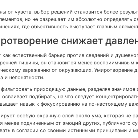
ны от чувств, выбор решений становится более резул
лементов, но не разрешает им абсолютно определять 
ошениях, где объективность выступает главным элемен
ротворение снижает давлен
 как естественный барьер против сведений и душевног
тренней тишины, он становится менее восприимчивым 
ическому заражению от окружающих. Умиротворение д
а и непонятности.
 фильтровать приходящую данные, разделяя значимое 
 осваивает подбирать, на что следует концентрировать
овышает навык к фокусированию на по-настоящему важ
ирует особую охранную слой около ума, которая не 
я менее подчиненным от эмоций других, публичного с
вать в согласии со своими истинными принципами и м