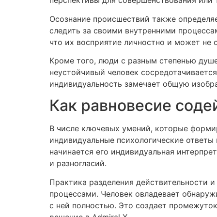
перспективы для совершенствования или т
Осознание происшествий также определяе
следить за своими внутренними процессам
что их восприятие личностно и может не 
Кроме того, люди с разным степенью душ
неустойчивый человек сосредотачивается 
индивидуальность замечает общую изобр
Как равновесие соде
В числе ключевых умений, которые формир
индивидуальные психологические ответы н
начинается его индивидуальная интерпре
и разногласий.
Практика разделения действительности и
процессами. Человек овладевает обнаружи
с ней полностью. Это создает промежуто
решение в Admiral X.