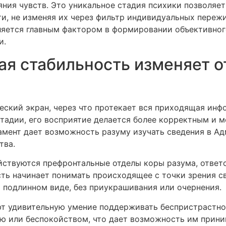
ния чувств. Это уникальное стадия психики позволяет
и, не изменяя их через фильтр индивидуальных переж
ляется главным фактором в формировании объективно
и.
я стабильность изменяет о
ский экран, через что протекает вся приходящая инфо
тадии, его восприятие делается более корректным и
мент дает возможность разуму изучать сведения в Адм
тва.
йствуются префронтальные отделы коры разума, ответ
сть начинает понимать происходящее с точки зрения с
 подлинном виде, без приукрашивания или очернения.
т удивительную умение поддерживать беспристрастнос
ью или беспокойством, что дает возможность им прин